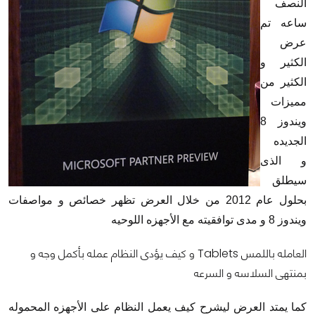
النصف
ساعه تم
عرض
الكثير و
الكثير من
مميزات
ويندوز 8
الجديده
و الذى
سيطلق
بحلول عام 2012 من خلال العرض تظهر خصائص و مواصفات
ويندوز 8 و مدى توافقيته مع الأجهزه اللوحيه
العامله باللمس Tablets و كيف يؤدى النظام عمله بأكمل وجه و
بمنتهى السلاسه و السرعه
كما يمتد العرض ليشرح كيف يعمل النظام على الأجهزه المحموله