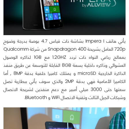
يأتي هاتف Impera I بشاشة ذات قياس 4.7 بوصة بدرجة وضوح
720p العامل بشريحة Snapdragon 400 من شركة Qualcomm
بمعالج رباعي النواه ذات تردد 1.2GHZ مع 1GB لذاكره الوصول
العشوائي وذاكره داخلية بسعة 8GB القابلة للتوسعة عن طريق منفذ
الذاكرة الخارجية microSD و يمتلك كاميرا خلفية بدقة 8MP , أما
الكاميرا الأمامية فهي بدقة 2MP والذي سوف يأتي ببطارية تصل
سعتها حتى 3000 ميلي أمبير مع دعم منفذين لشريحة الاتصال
وشبكات الجيل الثالث وتقنية الاتصال WiFi و Bluetooth.