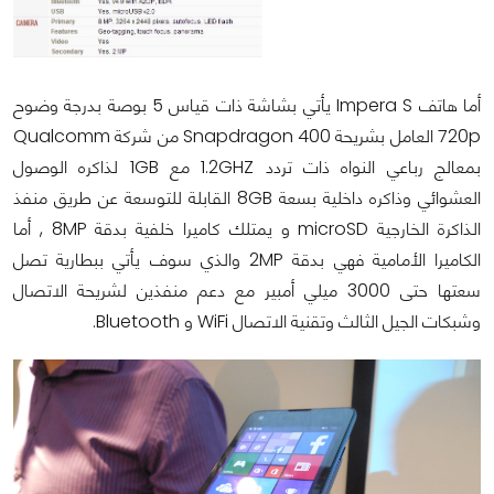
أما هاتف Impera S يأتي بشاشة ذات قياس 5 بوصة بدرجة وضوح
720p العامل بشريحة Snapdragon 400 من شركة Qualcomm
بمعالج رباعي النواه ذات تردد 1.2GHZ مع 1GB لذاكره الوصول
العشوائي وذاكره داخلية بسعة 8GB القابلة للتوسعة عن طريق منفذ
الذاكرة الخارجية microSD و يمتلك كاميرا خلفية بدقة 8MP , أما
الكاميرا الأمامية فهي بدقة 2MP والذي سوف يأتي ببطارية تصل
سعتها حتى 3000 ميلي أمبير مع دعم منفذين لشريحة الاتصال
وشبكات الجيل الثالث وتقنية الاتصال WiFi و Bluetooth.