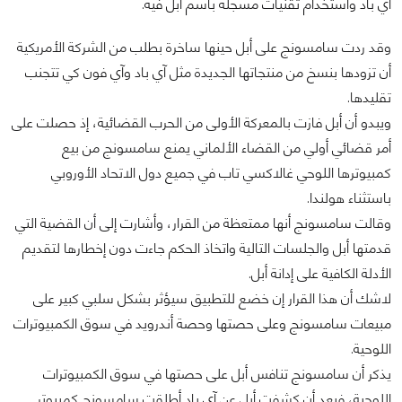
آي باد واستخدام تقنيات مسجلة باسم أبل فيه.
وقد ردت سامسونج على أبل حينها ساخرة بطلب من الشركة الأمريكية
أن تزودها بنسخ من منتجاتها الجديدة مثل آي باد وآي فون كي تتجنب
تقليدها.
ويبدو أن أبل فازت بالمعركة الأولى من الحرب القضائية، إذ حصلت على
أمر قضائي أولي من القضاء الألماني يمنع سامسونج من بيع
كمبيوترها اللوحي غالاكسي تاب في جميع دول الاتحاد الأوروبي
باستثناء هولندا.
وقالت سامسونج أنها ممتعظة من القرار، وأشارت إلى أن القضية التي
قدمتها أبل والجلسات التالية واتخاذ الحكم جاءت دون إخطارها لتقديم
الأدلة الكافية على إدانة أبل.
لاشك أن هذا القرار إن خضع للتطبيق سيؤثر بشكل سلبي كبير على
مبيعات سامسونج وعلى حصتها وحصة أندرويد في سوق الكمبيوترات
اللوحية.
يذكر أن سامسونج تنافس أبل على حصتها في سوق الكمبيوترات
اللوحية، فبعد أن كشفت أبل عن آي باد أطلقت سامسونج كمبيوتر