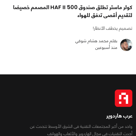
كولر ماستر تطلق صندوق HAF II 500 المصمم خصيصًا
لتقديم أقصى تدفق للهواء
تصميم يخطف الأنظار!
بقلم محمد هشام شوقي
منذ أسبوعين
عرب هاردوير
واحد من أكبر المجتمعات التقنية فى الشرق الأوسط تتحدث عن
أحدث التقنيات فى مجال الهاردوير والألعاب والهواتف