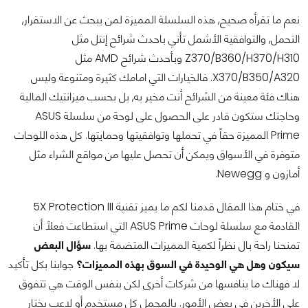
نعم ما تقرأه صحيح, هذه السلسلة المميزة لمن يبحث عن الاستقرار,
التحمل, والتوافقية الأشمل تأتي باحدث شرائح إنتل مثل
Z370/B360/H370/H310 وبأحدث شرائح AMD مثل
X370/B350/A320. فالخيارات التي امامك كثيرة ومتنوعة وليس
هناك فئة معينة من الشرائح أنت مخير به, بل بحسب ميزانتيك المالية
وحاجتك ستكون قادر على الحصول على لوحة من سلسلة ASUS
Prime المميزة حقاً في تحملها وتوافقيتها وحمايتها. كل هذه اللوحات
متوفرة في الأسواق ويمكن أن تحصل عليها من مواقع الشراء مثل
أمازون و Newegg.
في ختام هذا المقال قدمنا لكم ما يميز تقنية 5X Protection III
القادمة مع سلسلة لوحات ASUS Prime التي استطاعت فعلاً أن
تمنحنا راحة بال نظراً لكمية المميزات المتضمة بها.
سؤال البعض
سيكون وهل هي الوحيدة في السوق بهذه المميزات؟
جوابنا بكل تأكيد
لا فهناك ما ينافسها من شركات أخرى لكن بنفس الوقت هي تتفوق
على الأخرين في بعض الأمور. بالمجمل كل مستخدم أو لاعب يختار