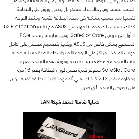
نفسه من على اللوحة بسبب الضغط الهائل من البطاقة المركبة على
المنفذ نفسه, وفي حالات لا ينسكر بل ينحني ويؤثر على البطاقة
نفسها مما يسبب مشكلة في منفذ البطاقة نفسه ومنفذ اللوحة
كذلك. بسبب ذلك قدم لنا مهندسي ASUS مع تقنية 5X Protection
III أول ميزة وهي SafeSlot Core. وهي عبارة عن منفذ PCIe
المصنوع بشكل خاص من ASUS ويتميز بتصميم محصن على كامل
جهات المنفذ المرتكز على اللوحة الأم بواسطة قاعدة معدنية خاصة
تلف المنفذ مع قطعة تثبيت جديدة وقوية، هذه المنافذ بميزة
SafeSlot Core ستوفر قدرة تحمل لوزن البطاقة بقدر 1.6 مرة
ومقاومة بقدر 1.3 مرة. ذلك يعني أنه مهما كانت البطاقة ثقيلة الوزن
فلن يتعرض المنفذ لأي ضرر.
حماية شاملة لمنفذ شبكة LAN