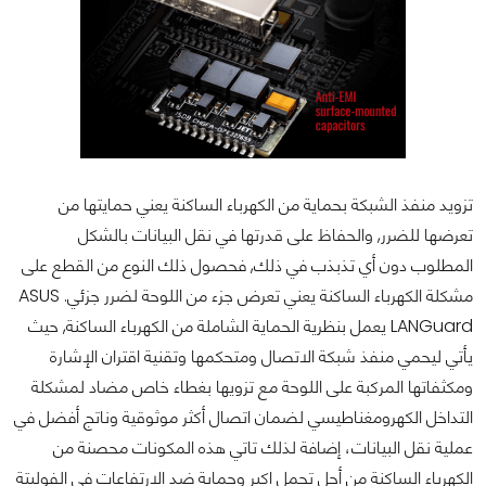
تزويد منفذ الشبكة بحماية من الكهرباء الساكنة يعني حمايتها من
تعرضها للضرر, والحفاظ على قدرتها في نقل البيانات بالشكل
المطلوب دون أي تذبذب في ذلك, فحصول ذلك النوع من القطع على
مشكلة الكهرباء الساكنة يعني تعرض جزء من اللوحة لضرر جزئي. ASUS
LANGuard يعمل بنظرية الحماية الشاملة من الكهرباء الساكنة, حيث
يأتي ليحمي منفذ شبكة الاتصال ومتحكمها وتقنية اقتران الإشارة
ومكثفاتها المركبة على اللوحة مع تزويها بغطاء خاص مضاد لمشكلة
التداخل الكهرومغناطيسي لضمان اتصال أكثر موثوقية وناتج أفضل في
عملية نقل البيانات، إضافة لذلك تاتي هذه المكونات محصنة من
الكهرباء الساكنة من أجل تحمل اكبر وحماية ضد الارتفاعات في الفوليتة