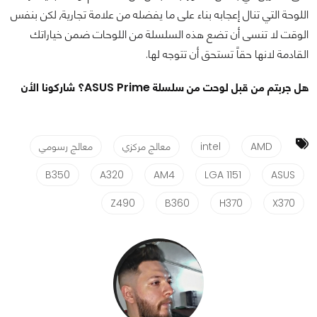
اللوحة التي تنال إعجابه بناء على ما يفضله من علامة تجارية, لكن بنفس
الوقت لا تنسى أن تضع هذه السلسلة من اللوحات ضمن خياراتك
القادمة لانها حقاً تستحق أن تتوجه لها.
هل جربتم من قبل لوحت من سلسلة ASUS Prime؟ شاركونا الأن
AMD
intel
معالج مركزي
معالج رسومي
B350
A320
AM4
LGA 1151
ASUS
Z490
B360
H370
X370