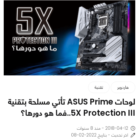
هاردوير
تقنية
لوحات ASUS Prime تأتي مسلحة بتقنية
5X Protection III..فما هو دورها؟
2018-04-12 - منذ 8 سنوات
اخر تحديث - بتاريخ 2022-02-08