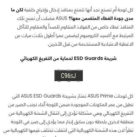
كل لوحة أم تصنع نجد أنها تتمتع بمنافذ إدخال وإخراج خلفية
لكن ما
مدى جودة الغطاء المتضمن معها؟
ASUS فضلت أن تمنح تلك
المنافذ غطاء خاص من الفولاذ المقاوم للصدأ والمقاوم للتآكل
المرتبط مع أكسيد الكروميوم ليضمن عمرا أطول بثلاث مرات عن
الاغطية الاعتيادية المستخدمة من قبل الأخرين.
شريحة ESD Guards لحماية من التفريغ الكهربائي
كل لوحات ASUS Prime تمتاز بشريحة ASUS ESD Guards التي
تطيل من عمر المكونات الموجودة ضمن اللوحة أثناء تجنب الضرر من
التفريغ الكهربائي وهي مشكلة تؤدي إلى انتقال الشحنة الكهربائية من
منطقة لاخرى بلحظة دون سابق إنذار مما يؤدي إلى ضرر في اللوحة
نظراً لان هذه الشحنة الكهربائية التي انتقلت تختلف قيمها الكهربائية من