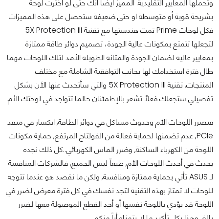
وتحملها المعايير التقليدية. المميز أيضاً أنك حتى لو اخترت لوحة
بشريحة قوية أو متوسطة او حتى ضعيفة ستحصل على هذه المميزات
فكل لوحات Prime تمت هندستها مع تقنية 5X Protection III
لتجعلها تتمتع بمكونات عالية الجودة، تصميم دوائر طاقة ممتازة
بمعايير عالية لضمان الجودة والمتانة الطويلة الأمد لتلك اللوحات مهما
طال فترة استخدامك لها بجانب التوافقية الشاملة مع مختلف
المنتجات. تقنية 5X Protection III والتي سأتحدث عنها الأن بشكل
تفصيلي ستجعلك فعلاً تشعر بالإطمئنان حالما تتواجد في لوحتك الأم.
فتضرر اللوحات الأم وحدوث مشاكل في دوائر الطاقة, انكسار في منفذ
PCIe, عدم تضمنها لحماية فعالة من الفولتاج المرتفع, حماية مكونات
اللوحة من الكهرباء الساكنة, وضرر الماس الكهربائي..كل ذلك نجده
يحدث في أحدث اللوحات الأم, طبعاً ليس الجميع, فالشركات المنافسة
لـ ASUS تأتي بحماية ممتازة ومنافسة, ولكن ما نقصد هو عندما تتوجه
للوحات لا تمتاز بهذه التقنية لتجد نفسك في كل فترة معرض لضرر في
اللوحة قد يؤدي باللوحة نفسها أو أحد القطع الموصولة معها لضرر
بالغ, وهذا بكل تأكيد ما لا يتمناه أياً منكم.