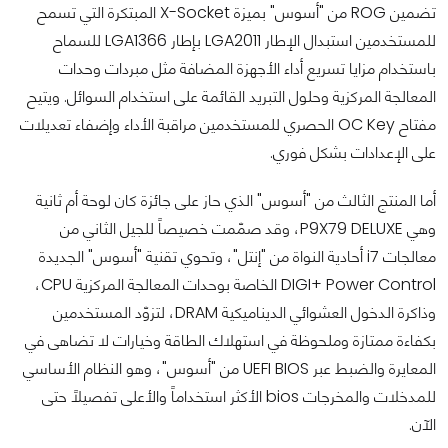
تضمين ROG من "أسوس" بميزة X-Socket المبتكرة التي تسمح
للمستخدمين استبدال الإطار LGA2011 بإطار LGA1366 للسماح
باستخدام مزايا تسريع أداء الأجهزة المضافة مثل مبردات وحدات
المعالجة المركزية وحلول التبريد القائمة على استخدام السوائل. ويتيح
مفتاح OC Key الحصري للمستخدمين مراقبة الأداء وإضفاء تعديلات
على الإعدادات بشكل فوري.
أما المنتج الثالث من "أسوس" الذي حاز على جائزة كان لوحة أم ثانية
وهي P9X79 DELUXE، وقد صمّمت خصيصاً للجيل الثاني من
معالجات i7 أحادية النواة من "إنتل"، وتحوي تقنية "أسوس" الجديدة
DIGI+ Power Control الخاصة بوحدات المعالجة المركزية CPU،
وذاكرة الدخول العشوائي الديناميكية DRAM، لتزوّد المستخدمين
بكفاءة ممتازة وملحوظة في استهلاك الطاقة وخيارات لا تضاهى في
المعايرة والضبط عبر UEFI BIOS من "أسوس"، وهو النظام الأساسي
للمدخلات والمخرجات bios الأكثر استخداماً والأعلى تفصيلاً حتى
الآن.