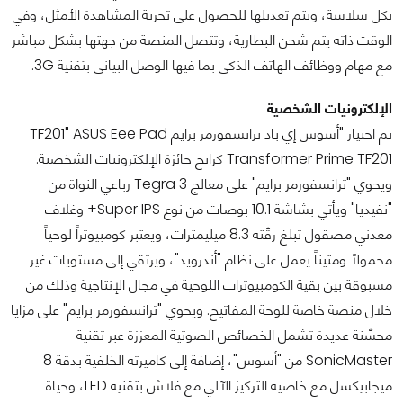
بكل سلاسة، ويتم تعديلها للحصول على تجربة المشاهدة الأمثل، وفي
الوقت ذاته يتم شحن البطارية، وتتصل المنصة من جهتها بشكل مباشر
مع مهام ووظائف الهاتف الذكي بما فيها الوصل البياني بتقنية 3G.
الإلكترونيات الشخصية
تم اختيار "أسوس إي باد ترانسفورمر برايم TF201" ASUS Eee Pad
Transformer Prime TF201 كرابح جائزة الإلكترونيات الشخصية.
ويحوي "ترانسفورمر برايم" على معالج Tegra 3 رباعي النواة من
"نفيديا" ويأتي بشاشة 10.1 بوصات من نوع Super IPS+ وغلاف
معدني مصقول تبلغ رقّته 8.3 ميليمترات، ويعتبر كومبيوتراً لوحياً
محمولاً ومتيناً يعمل على نظام "أندرويد"، ويرتقي إلى مستويات غير
مسبوقة بين بقية الكومبيوترات اللوحية في مجال الإنتاجية وذلك من
خلال منصة خاصة للوحة المفاتيح. ويحوي "ترانسفورمر برايم" على مزايا
محسّنة عديدة تشمل الخصائص الصوتية المعززة عبر تقنية
SonicMaster من "أسوس"، إضافة إلى كاميرته الخلفية بدقة 8
ميجابيكسل مع خاصية التركيز الآلي مع فلاش بتقنية LED، وحياة