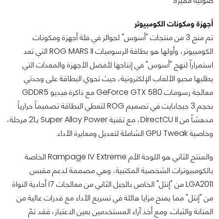
صوتية مميزة.
أجهزة ومكونات الكومبيوتر
تم منح 3 من منتجات "أسوس" لجوائز في فئة أجهزة ومكونات
الكومبيوتر، وأولها هو بطاقة الرسوميات ROG MARS II التي تعد
استمراراً لنهج "أسوس" في إنتاجها لأفضل الأجهزة والمعدات التي
يطلبها محبو الألعاب الإلكترونية، حيث تحوي البطاقة على وحدتي
معالجة رسومات GeForce GTX 580 مع ذاكرة فيديو GDDR5
بحجم 3 جيجابايت في تصميم ROG لتعطي البطاقة تصميماً حرارياً
مدهشاً من DirectCU II، مع تقنية Super Alloy Power بـ21 مرحلة،
وخاصية GPU Tweak الشاملة لتعديل ومعايرة الأداء.
والمنتج الثاني هو اللوحة الأم Rampage IV Extreme الخاصة
بالكومبيوترات الشخصية المكتبية، وهي مصممة لدعم مقبس
LGA2011 من "إنتل" الخاص بالجيل الثاني من معالجات i7 أحادية النواة
من "إنتل" مما يمنح مزايا هائلة في تسريع الأداء مع قدرات عالية من
المتانة والثبات. ومع أخذ آراء المستخدمين بعين الاعتبار، فقد تمّ