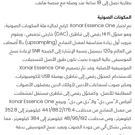
بطارية تصل إلى 18 ساعة عند وصله مع منصة هاتف.
المكونات الصوتية
تم اختيار Xonar Essence One كرابح لجائزة فئة المكونات الصوتية،
وهو محوّل Hi Fi رقمي إلى تناظري (DAC) خارجي تجميعي، ويقوم
بتزويد أول زيادة متناسقة لمعدل النماذج (upsampling) بـ8 أضعاف
في العالم و120 ديسيبل بنسبة الإشارة إلى الضجة SNR لإعادة نسخ
الموسيقى عالية الجودة بحيث تكون طبق الأصل للتسجيلات
الموسيقية الأصلية. وقد تمّ تصميم Xonar Essence One
للاستخدام كمحوّل رقمي إلى تناظري بوصلة USB للكومبيوترات،
ومكبر صوت لسماعات الأذنين لأولئك الذين يفضلون الأصوات
المطابقة للأصل، وكمحوّل رقمي إلى تناظري مستقل لمشغلات
أقراص الـ"سي دي" والـ"دي في دي". ويرفع Xonar Essence One
من معدل النماذج من مدخلات 44.1/88.2/176.4 كيلوهرتز إلى 352.8
كيلوهرتز، ومن مدخلات 48/96/192 كيلوهرتز إلى 384 كيلوهرتز، مما
يحسّن بشكل آلي من جودة الصوت ويعيد نسخ الموسيقى بدقة