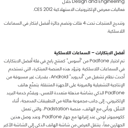
Design and Engineering خلال
فعاليات معرض الإلكترونيات الاستهلاكية CES 2012.
وتندرج المنتجات تحت 4 فئات وتضم جائزة أفضل ابتكار في السماعات
اللاسلكية.
أفضل الابتكارات – السماعات اللاسلكية
تم اختيار Padfone من "أسوس" كمنتج رابح في فئة أفضل الابتكارات
في السماعات اللاسلكية. وتزوّد هذه المنصة المبتكرة، التي تستخدم
أحدث نظام تشغيل من "أندرويد" Android، بقدرات غير مسبوقة من
الإنتاجية التشغيلية والمرونة على الأجهزة المتنقلة. يتمتّع هاتف
Padfone الذكي بشاشة مذهلة متعددة اللمس، ويقدّم خدمة البريد
الإلكتروني، إلى جانب مجموعة هائلة من التطبيقات المدمجة، أثناء
التنقّل. ويأتي مع الهاتف، منصة Padstation، والتي تعمل
ككومبيوتر لوحي عند إقرانها مع جهاز Padfone. وعند وصل هذين
الجهازين معاً، ينتقل العرض من شاشة الهاتف الذكي إلى الشاشة الأكبر