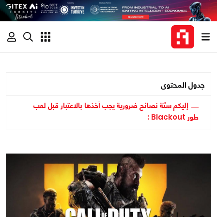
جدول المحتوى
إليكم ستّة نصائح ضرورية يجب أخذها بالاعتبار قبل لعب
طور Blackout :