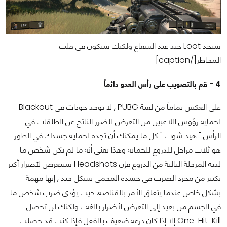
ستجد Loot جيد عند الشعاع ولكنك ستكون في قلب
المخاطر[/caption]
4 - قم بالتصويب على رأس العدو دائماً
علي العكس تماماً من لعبة PUBG , لا توجد خوذات في Blackout
لحماية رؤوس اللاعبين من التعرض للضرر الناتج عن الطلقات في
الرأس " هيد شوت " كل ما يمكنك أن تجده لحماية جسدك في الطور
هو ثلاث مراحل للدروع للحماية وهذا يعني أنه ما لم يكن شخص ما
لديه المرحلة الثالثة من الدروع فإن Headshots ستتعرض لأضرار أكثر
بكثير من مجرد الضرب في جسده المحمي بشكل جيد , إنها مهمة
بشكل خاص عندما يتعلق الأمر بالقناصة. حيث يؤدي ضرب شخص ما
في الجسم من بعيد إلى التعرض لأضرار بالغة ، ولكنك لن تحصل
One-Hit-Kill إلا إذا كان درعة ضعيف بالفعل فإذا كنت قد حصلت