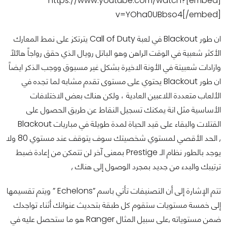
[embed]https://www.youtube.com/watch?
v=YOha0UBbso4[/embed]
ان طور Blackout في لعبة Call of Duty يترتكز على نمط المعارك
الأكثر شعبية في الوقت الراهن وهو الباتل رويال الذي حقق رواجاً هائلاً
وازادات شعبيتة في الأونة الاخيرة بشكل غير مسبوق ووجب الذكر ايضاً
ان طور Blackout يحتوي على مستوى تقدم مشابه لما تجده في
الألعاب متعددة اللاعبين العادية ، ولكن هناك بعض الاختلافات
الأساسية مثل انة يمكنك تسجيل النقاط عن طريق الحصول على
القتلات والبقاء على قيد الحياة لمدة طويلة في مباريات Blackout
, الحد الأقصي لمستوي شخصيتك سوف يتوقف عند مستوي 80 ولا
يوجد بالطور نظام الـ Prestige بمعنى آخر لن تتمكن من إعادة ضبط
ترتيبك والبدء من جديد بمجرد الوصول إلى هناك ,
تتم الإشارة إلى أن التصنيفات تأتي باسم ”Echelons ” ويتم تقسيمها
إلى خمسة مستويات ستقوم كل طبقة بتحديث عنوانك أثناء تواجدك
ضمن مستوياته ,على سبيل المثال Ranger هو ما ستحصل عليه في