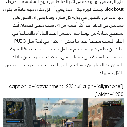
علي الرغم من أنها واحدة من أكبر الخرائط في تاريخ السلسة فأن خريطة
Blackout ليست كبيرة جدًا ، مما يعني أن كل مكان مهم عادةً ما يكون
لديه عدد من اللاعبين في بداية كل مباراه وهذا يعني أن العثور على
مسدس في البداية هو أكثر أهمية من أي وقت مضى لضمان أنك
تستطيع محاربة من تهبط معه ولحسن الحظ البنادق والأسلحة في
الطور ليست شحيحة بقدر ما يمكن أن تكون في لعبة مثل PUBG ،
لذلك لن تكافح كثيرا فقط قم بتجاهل جميع الأدوات الطبية المغرية
ومرفقات الأسلحة حتى تمسك بشيء يمكنك التصويب من خلاله
للتمكن من الدفاع عن نفسك في أولي لحظات المباراه وتجنب التعرض
للقتل بسهولة .
[caption id="attachment_223751" align="alignnone"
width="1280"]