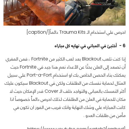
احرص علي استخدام الـ Trauma Kits دائماً[/caption]
6 - أختبئ في المباني في نهايه كل مباراه
إذا كنت تلعب Blackout بعد لعب الكثير من Fortnite ، فمن المغري
أن تصعد إلى العلن بحثًا عن الأعداء نعم هذا جيد في Fortnite حيث
يمكنك بناء الحصن الخاص بك او استخدام Port-a-Fort علي سبيل
المثال لحماية نفسك من الطلقات ولكن في Blackout سيكون عليك
أكثر التمسك بالمباني والتواجد خلف الـ Cover قدر الإمكان حيث لا
مكان للحماية في العلن من الطلقات لذلك احرص دائماًُ خصوصاً اذا
كانت المباراه علي وشك النهاية وانك قريب من الفوز ان تكون في
مأمن من طلقات العدو .