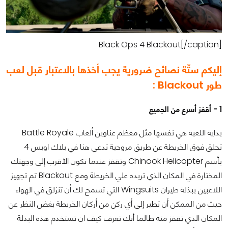
Black Ops 4 Blackout[/caption]
إليكم ستّة نصائح ضرورية يجب أخذها بالاعتبار قبل لعب
طور Blackout :
1 - أقفز أسرع من الجميع
بداية اللعبة هي نفسها مثل معظم عناوين ألعاب Battle Royale
تحلق فوق الخريطة عن طريق مروحية تدعي هنا في بلاك اوبس 4
بأسم Chinook Helicopter وتقفز عندما تكون الأقرب إلى وجهتك
المختارة في المكان الذي تريده علي الخريطة ومع Blackout تم تجهيز
اللاعبين ببذلة طيران Wingsuits التي تسمح لك أن تنزلق في الهواء
حيث من الممكن أن تطير إلى أي ركن من أركان الخريطة بغض النظر عن
المكان الذي تقفز منه طالما أنك تعرف كيف ان تستخدم هذه البذلة