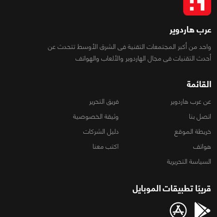
عرب هاردوير
واحد من أكبر المجتمعات التقنية فى الشرق الأوسط تتحدث عن
أحدث التقنيات فى مجال الهاردوير والألعاب والهواتف
القائمة
عن عرب هاردوير
فريق التحرير
اتصل بنا
وثيقة الخصوصية
خريطة الموقع
دليل الشركات
هواتف
اكتب معنا
السياسة التحريرية
قريبًا تطبيقات الموبايل