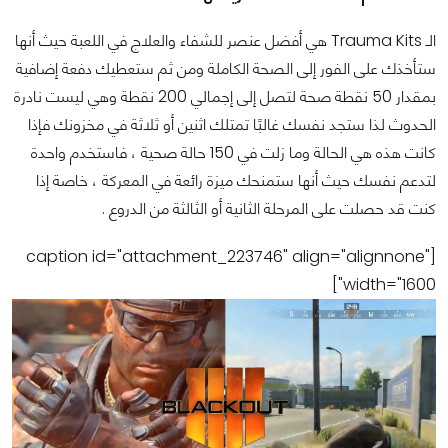
الـ Trauma Kits هي أفضل عنصر للشفاء والعلاج في اللعبة حيث أنها
ستأخذك على الفور إلى الصحة الكاملة ومن ثم ستعطيك دفعة إضافية
بمقدار 50 نقطة صحة لتصل إلى إجمالي 200 نقطة وهي ليست نادرة
الحدوث لذا ستجد نفسك غالبًا تمتلك اثنين أو ثلاثة في مخزونك فإذا
كانت هذه هي الحالة وما زلت في 150 حالة صحية ، فاستخدم واحدة
لتدعم نفسك حيث أنها ستمنحك ميزة رائعة في المعركة ، خاصة إذا
كنت قد حصلت على المرحلة الثانية أو الثالثة من الدروع .
[caption id="attachment_223746" align="alignnone"
width="1600"]