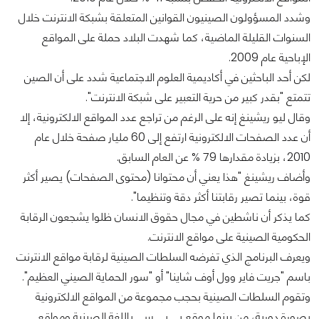
وشدد المسؤولون الصينيون القوانين المتعلقة بشبكة الانترنت خلال
السنوات القليلة الماضية، كما شهدت البلاد حملة على المواقع
الإباحية عام 2009.
لكن أحد الباحثين في أكاديمية العلوم الاجتماعية شدد على أن الصين
تتمتع "بقدر كبير من حرية التعبير على شبكة الانترنت".
وقال ليو ريشينغ إنه على الرغم من تراجع عدد المواقع الالكترونية، إلا
أن عدد الصفحات الالكترونية ارتفع إلى 60 مليار صفحة خلال عام
2010، بزيادة مقدارها 79 % عن العام السابق.
وأضاف ريشينغ "هذا يعني أن محتوانا (محتوى الصفحات) يصير أكثر
قوة، بينما تصير رقابتنا أكثر دقة وتنظيما".
كما يذكر أن ناشطين في مجال حقوق الانسان ظلوا يشجعون الرقابة
الحكومية الصينية على مواقع الانترنت.
ويعرف البرنامج الذي تفرضه السلطات الصينية لرقابة مواقع الانترنت
باسم "جريت فاير وول أوف شاينا" أو "سور الحماية الصيني العظيم".
وتقوم السلطات الصينية بحجب مجموعة من المواقع الالكترونية
بصورة دورية، من بينها موقع بي بي سي باللغة الصينية ومواقع