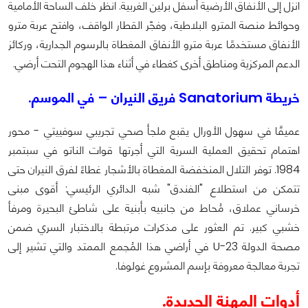
انزل إلى الأنفاق الأرضية أسفل برلين الغربية. انظر خلف الساحة الأمامية
وحوائط منصة المترو البلاطية، وفجّر القطار الواقف، وافتح عربة مترو
الأنفاق مستخدمًا عربة مترو الأنفاق المغطاة بالرسوم الجدارية، وركائز
الدعم المركزية ومناطق أخرى كغطاء في أثناء هذا الهجوم التحت أرضي.
خريطة Sanatorium فريق النيران – في الموسم.
عميقًا في سهول الأورال يقبع ملجأ صحي تجريبي سوفييتي - محور
اهتمام تحقيق العملية السرية التي أجرتها قوات الناتو في سبتمبر
1984. توفر التلال المنخفضة المغطاة بالأشجار غطاءً لفرق النيران حتى
تتمكن من استطلاع "الفندق" شبه الدائري الرئيسي: أقوى مبنى
خرساني عملاق، مُحاط من جانبيه بأبنية على شاطئ البحيرة ومرفأ
خشبي كبير. تم العثور على مذكرات مرتبطة بالاختبار السري ضمن
مصحة الدولة U-23 في أراضي هذا المُجمع الممتد والتي تشير إلى
تجربة معالجة معروفة بإسم المشروع غولوفا.
أدوات المهنة الجديدة.