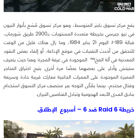
يقع مركز تسوق باينز المتوسط، وهو مركز تسوق مُشع بأنوار النيون
في نيو جيرسي بخريطة متعددة المستويات بـ2900 طريق شورمان،
قبالة I-189. اليوم 21 يناير 1984، وما زال هناك قليل من الوقت
للتحقق من أحدث التقنيات في موقع الإذاعة، أو إلقاء بعض النقود
المعدنية في آلة الفخ!™ الموجودة في غرفة المجرة: وهنا حيث يتعرف
ستيتش وأدلر على بعضهما بعضًا مرة أخرى. يتيح اختراق المتاجر
المميزة الموجودة على الممرات الجانبية معارك قريبة حادة وسريعة
وقتال محتدم، بينما يمُكّن التوجه عبر منتصف مركز التسوق استخدام
بنادق المدى الأبعد الهجومية وتبادل القناصين النيران.
خريطة Raid 6 ضد 6 – أسبوع الإطلاق.