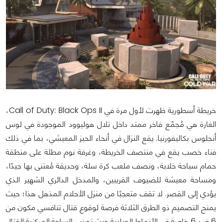
خريطة أسطورية ظهرت لأول مرة في Call of Duty: Black Ops II،
الغارة هي مُجمّع فاخر ممتد داخل تلال هوليوود الموجودة في لوس
أنجلوس بكاليفورنيا. يقع النزال في أنحاء الحيز المعيشي، بما في ذلك
فناء خصب يقع في منتصف الخريطة، وغرفة نوم مطلة على منطقة
حمام سباحة خلابة، ونصف ملعب كرة سلة، وحديقة مُعتنى بها جيدًا،
ومساحة معيشة للضيوف القريبين، والمدخل الدائري الشهير الذي
يؤدي إلى القصر. لا تقف متعجبًا من منزل الأحلام المذهل هذا؛ حيث
يمنح التصميم ذو الطرق الثلاثة فرصة لوقوع قتال تنافسي مكون من
6 ضد 6 خاصة في الأنماط الحيادية حيث تجذب الساحة المركزية القتال