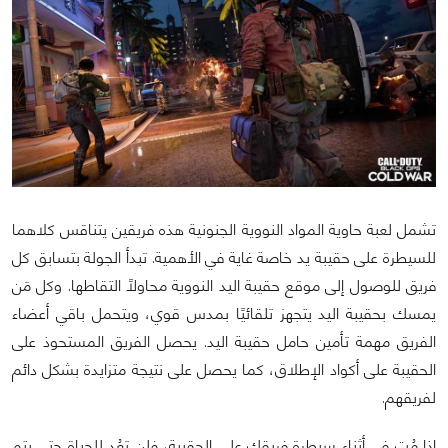
تشمل لعبة حاوية المواد النووية الجنونية هذه فريقين يتناقس كلاهما
للسيطرة على حقيبة يد خاصة غاية في الأهمية. تبدأ الجولة بتسابق كل
فريق للوصول إلى موقع حقيبة اليد النووية محاولاً التقاطها. وكل مَن
يمسك بحقيبة اليد يتجهز تلقائيًا بمدس قوي، ويتحمل باقي أعضاء
الفريق مهمة تأمين حامل حقيبة اليد. يحصل الفريق المستحوذ على
الحقيبة على أكواد الإطلاق، كما يحصل على نتيجة متزايدة بشكل دائم
لفريقهم.
إذا مُت في أثناء سيطرة فريقك على الحقيبة، فلن تعُد للحياة حتى يتم