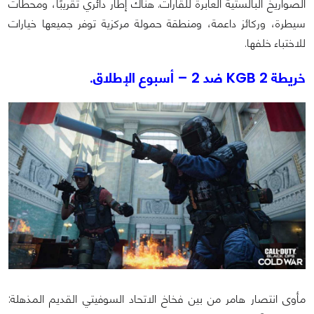
الصواريخ البالستية العابرة للقارات. هناك إطار دائري تقريبًا، ومحطات
سيطرة، وركائز داعمة، ومنطقة حمولة مركزية توفر جميعها خيارات
للاختباء خلفها.
خريطة KGB 2 ضد 2 – أسبوع الإطلاق.
مأوى انتصار هامر من بين فخاخ الاتحاد السوفيتي القديم المذهلة: