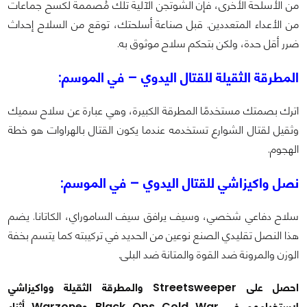
من الأسلحة الأخرى، فإن الشوتجن الآلية تلك مُصممة لكسح جماعات
من الأعداء المتعددين. قبل صناعة أسلحتك، توقع من السلاح إحداث
ضرر أقل حدة، ولكن بتحكم سلاح موثوق به.
المطرقة الثقيلة للقتال اليدوي – في الموسم:
اترك بصمتك مستخدمًا المطرقة الكبيرة، وهي عبارة عن سلاح سميك
وثقيل لقتال الشوارع تستخدمه عندما يكون القتال بالهراوات هو خطة
الهجوم.
نصل واكيزاشي للقتال اليدوي – في الموسم:
سلاح دفاعي شخصي، وسيف يرافق سيف الساموراي، الكاتانا. يضم
هذا النصل تقليدي الصنع نوعين من الحديد في تركيبته كما يتسم بخفة
الوزن والمرونة ضد القوة والمتانة ضد البلى.
احصل على Streetsweeper والمطرقة الثقيلة وواكيزاشي
لاستخدامهم في Black Ops Cold War وWarzone أثناء