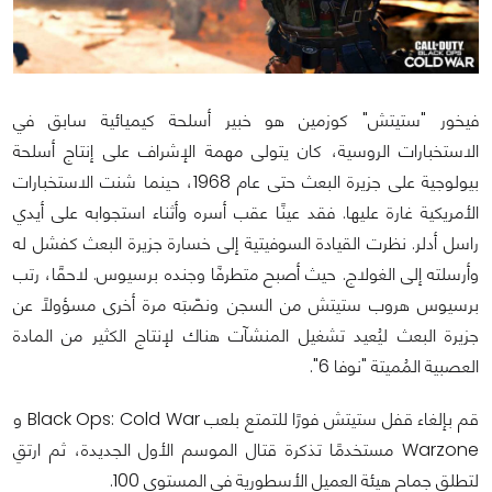
فيخور "ستيتش" كوزمين هو خبير أسلحة كيميائية سابق في
الاستخبارات الروسية، كان يتولى مهمة الإشراف على إنتاج أسلحة
بيولوجية على جزيرة البعث حتى عام 1968، حينما شنت الاستخبارات
الأمريكية غارة عليها. فقد عينًا عقب أسره وأثناء استجوابه على أيدي
راسل أدلر. نظرت القيادة السوفيتية إلى خسارة جزيرة البعث كفشل له
وأرسلته إلى الغولاج. حيث أصبح متطرفًا وجنده برسيوس. لاحقًا، رتب
برسيوس هروب ستيتش من السجن ونصّبَه مرة أخرى مسؤولاً عن
جزيرة البعث ليُعيد تشغيل المنشآت هناك لإنتاج الكثير من المادة
العصبية المُميتة "نوفا 6".
قم بإلغاء قفل ستيتش فورًا للتمتع بلعب Black Ops: Cold War و
Warzone مستخدمًا تذكرة قتال الموسم الأول الجديدة، ثم ارتقِ
لتطلق جماح هيئة العميل الأسطورية في المستوى 100.