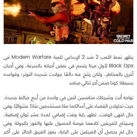
يظهر نمط اللعب 2 ضد 2 الإبداعي للعبة Modern Warfare في
Black Ops لأول مرة! يتسم في بعض أحيانه بالسرعة، وفي أحيان
أخرى بالمخاطر، ولكن ينتج عنه دائمًا جولات شديدة التوتر؛ وقواعده
بسيطة: كونا ضمن آخر ثنائي صامد.
تواجه أنت وشريكك منافسين اثنين في واحدة من أربع خرائط جديدة،
حيث تحاولان القضاء على أعدائكما معًا مستخدمين عتادًا عشوائيًا. وفي
حال انتهى الوقت، تظهر راية وقت إضافي لمدة عشر ثوانٍ إضافية،
وسيتاح للفريقين كلاهما فرصة الحصول عليها والفوز بالجولة. وفي
حال لم يحصل أي الفريقين على الراية، يفوز الفريق الحائز على أكبر