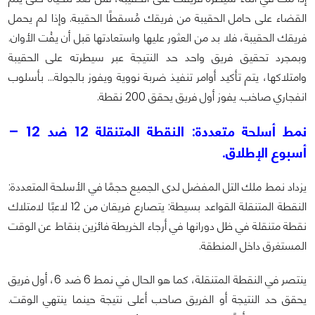
القضاء على حامل الحقيبة من فريقك مُسقطًا الحقيبة. وإذا لم يحمل
فريقك الحقيبة، فلا بد من العثور عليها واستعادتها قبل أن يفُت الأوان.
وبمجرد تحقيق فريق واحد حد النتيجة عبر سيطرته على الحقيبة
وامتلاكها، يتم تأكيد أوامر تنفيذ ضربة نووية ويفوز بالجولة… بأسلوب
انفجاري صاخب. يفوز أول فريق يحقق 200 نقطة.
نمط أسلحة متعددة: النقطة المتنقلة 12 ضد 12 –
أسبوع الإطلاق.
يزداد نمط ملك التل المفضل لدى الجميع حجمًا في الأسلحة المتعددة:
النقطة المتنقلة القواعد بسيطة: يتصارع فريقان من 12 لاعبًا لامتلاك
نقطة متنقلة في ظل دورانها في أرجاء الخريطة فائزين بنقاط عن الوقت
المستغرق داخل المنطقة.
ينتصر في النقطة المتنقلة، كما هو الحال في نمط 6 ضد 6، أول فريق
يحقق حد النتيجة أو الفريق صاحب أعلى نتيجة حينما ينتهي الوقت.