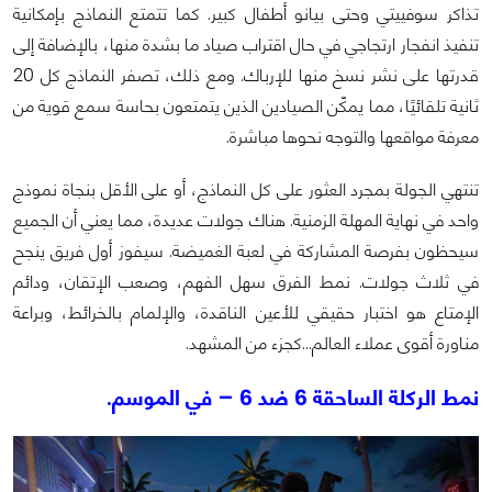
تذاكر سوفييتي وحتى بيانو أطفال كبير. كما تتمتع النماذج بإمكانية
تنفيذ انفجار ارتجاجي في حال اقتراب صياد ما بشدة منها، بالإضافة إلى
قدرتها على نشر نسخ منها للإرباك. ومع ذلك، تصفر النماذج كل 20
ثانية تلقائيًا، مما يمكّن الصيادين الذين يتمتعون بحاسة سمع قوية من
معرفة مواقعها والتوجه نحوها مباشرة.
تنتهي الجولة بمجرد العثور على كل النماذج، أو على الأقل بنجاة نموذج
واحد في نهاية المهلة الزمنية. هناك جولات عديدة، مما يعني أن الجميع
سيحظون بفرصة المشاركة في لعبة الغميضة. سيفوز أول فريق ينجح
في ثلاث جولات. نمط الفرق سهل الفهم، وصعب الإتقان، ودائم
الإمتاع هو اختبار حقيقي للأعين الناقدة، والإلمام بالخرائط، وبراعة
مناورة أقوى عملاء العالم...كجزء من المشهد.
نمط الركلة الساحقة 6 ضد 6 – في الموسم.