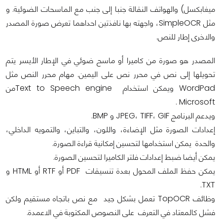
ميغابكسل) والهواتف النقالة جنبا إلى جنب مع الماسحات الضوئية. و
مثل SimpleOCR، واجهته بها نافذتين احداهما تعرض صورة المصدر
والاخرى إطار للنص.
المصدر هو صورة من كاميرا أو ماسح ضوئي في الإطار الأيسر يتم
تحويلها إلى نص في محرر نص على اليمين. مهام محرر النص مثل
WordPad ويمكن استخدام Text to Speech engineمن
Microsoft .
ويدعم البرنامج JPEG، TIFF، GIF و BMP.
إعدادات الصورة مثل الإضاءة، واللون، والتباين، والتمويه الداخلي،
والحدة يمكن استخدامها لتحسين إمكانية قراءة الصورة.
يمكن أيضا ضبط إعدادات فلتر الكاميرا لتحسين الصورة.
يمكن حفظ الملف المحول بعدة تنسيقات PDF أو RTF أو HTML و
TXT.
وظائف TopOCR تعمل بشكل جيد مع نص باتجاه مستقيم ولكن
فشل كالمعتاد في التعرف على النصوص المكتوبة في الاعمدة.