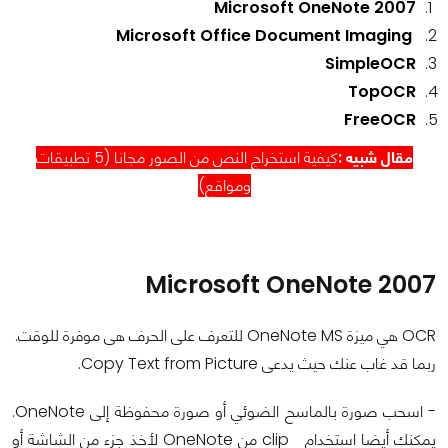
Microsoft OneNote 2007
Microsoft Office Document Imaging
SimpleOCR
TopOCR
FreeOCR
مقال شبيه :
كيفية استخراج النص من الصور مجانا (5 تطبيقات
ومواقع)
Microsoft OneNote 2007
OCR هي ميزة OneNote MS للتعرف على الحرف هى موفرة للوقت.
ربما قد غاب عنك حيث يدعى Copy Text from Picture.
- اسحب صورة بالماسح الضوئي أو صورة محفوظة إلى OneNote.
يمكنك أيضا استخدام clip من OneNote لأخذ جزء من الشاشة أو