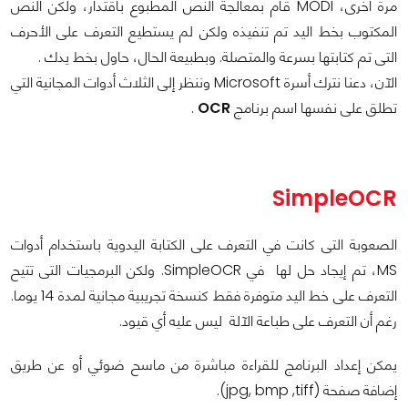
مرة أخرى، MODI قام بمعالجة النص المطبوع باقتدار، ولكن النص
المكتوب بخط اليد تم تنفيذه ولكن لم يستطيع التعرف على الأحرف
التى تم كتابتها بسرعة والمتصلة. وبطبيعة الحال، حاول بخط يدك .
الآن، دعنا نترك أسرة Microsoft وننظر إلى الثلاث أدوات المجانية التي
تطلق على نفسها اسم برنامج
OCR
.
SimpleOCR
الصعوبة التى كانت في التعرف على الكتابة اليدوية باستخدام أدوات
MS، تم إيجاد حل لها في SimpleOCR. ولكن البرمجيات التى تتيح
التعرف على خط اليد متوفرة فقط كنسخة تجريبية مجانية لمدة 14 يوما.
رغم أن التعرف على طباعة الآلة ليس عليه أي قيود.
يمكن إعداد البرنامج للقراءة مباشرة من ماسح ضوئي أو عن طريق
إضافة صفحة (jpg, bmp ,tiff).