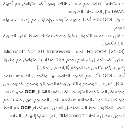
- يستطيع التعامل مع ملفات PDF، وهو أيضا متوافق مع أجهزة
TWAIN مثل الماسحات الضوئية.
- ول FreeOCR أيضا واجهة مألوفة ذوإطارين مع إعدادات سهلة
الفهم.
- قبل بدء عملية التحويل بنقرة واحدة، يمكنك ضبط تباين الصورة
لقراءة أفضل.
FreeOCR (v.2.03) يتطلب Microsoft Net 2.0 framework.
يمكن أيضا تحميل البرنامج بحجم 4.38 ميغابايت متوافق مع ويندوز
إكس بي/فيستا من هذا الموقع (الرابط في المقال).
أدوات OCR تأتي مع القيود الخاصة بها. وتفحص الصفحة يعتمد
بشكل كبير على الوضوح و التباين ودقة الصورة و وضوح الخطوط. من
وجهة نظر المستخدم المتوسط، تظل دقة 100% لل
OCR
مجرد كذبة.
ولو كانت الأدوات المجانية جيدة مع النص المطبوع، فهي فشلت مع
النص المكتوب بخط اليد المتصل العادي. لاستخدام
OCR
مع الخط
اليدوي يفضل منتجات Microsoft التي تم الاشارة إليها في البداية.