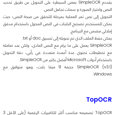
يقددم SimpleOCR بعض السيطرة على التحويل عن طريق تحديد
النص واختيار الصورة و سمات تجاهل النص.
التحويل إلى نص تمر العملية بمرحلة للتحقق من صحة النص؛ حيث
يمكن للمستخدم تصحيح الباينات في النص المحول باستخدام مدقق
إملائي مضمن مع البرنامج.
يمكن حفظ الملف الذي تم تحويله إلى تنسيق doc أو txt.
SimpleOCR يعمل على ما يرام مع النص العادي، ولكن عند تعامله
مع تخطيطات تحتوي عدة أعمدة متعددة. في رأيي، دقة التحويل
باستخدام أدوات Microsoft أفضل بكثير من SimpleOCR.
SimpleOCR (v3.1) حجمه 9 ميغا بايت، وهو متوافق مع
Windows.
TopOCR
TopOCR تصميمه مناسب أكثر للكاميرات الرقمية (على الأقل 3