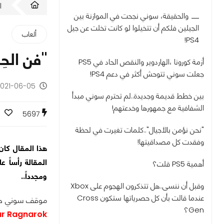
ا
والحقيقة، سوني نجحت في الموازنة بين
الجيلين فلكم أن تتخيلوا لو كانت تخلت عن جيل
ألعاب
PS4!
"فن الحِنكة 
أزمة كورونا ،الهاردوير والنقص الحاد في PS5
جعلت سوني تتوحش أكثر في دعم PS4!
2021-06-05 - منذ 5 سنو
بين خطط قديمة وجديدة..لم تحترم سوني مبدأ
الشفافية مع جمهورها وخدعتهم!
5697
"نحن نؤمن بالأجيال"..كلمات تغيرت في لحظة
وفقدت كل مصداقيتها!
هذا المقال كان
المقالة رأساً 
أهمية PS5 قلت؟
ومجدداً..
وقبل أن ننسى..هل تتذكرون الهجوم على Xbox
عندما قالت بأن كل حصرياتها ستكون Cross
موقف سوني حالي
Gen؟
of War Ragnarok و Gran Turismo 7 لـ PS4 كأل