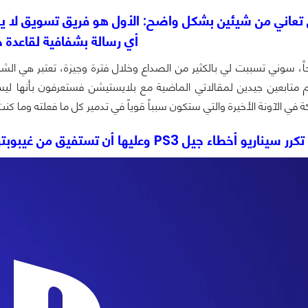
تعاني من شيئين بشكل واضح: الأول هو فريق تسويق لا يعر
أي رسالة بشفافية لقاعدة 
م متابعين جيدين لمقالاتي الماضية مع بلايستيشن فستعرفون بأنها ليس
 في الآونة الأخيرة والتي ستكون سبباً قوياً في تدمير كل ما فعلته وما كن
خطاء جيل PS3 وعليها أن تستفيق من غيبوبتها والآن!!