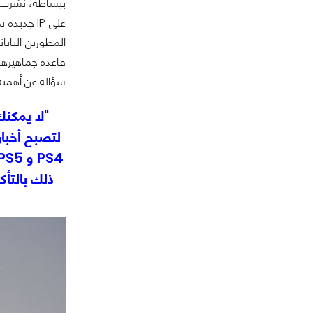
ببساطة، نشرت
المطورين الياب
سؤاله عن أهمية PS4 بالنسبة لسوني ليرد Hermen بال