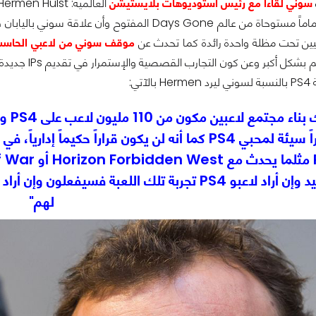
سوني لقاءاً مع رئيس استوديوهات بلايستيشن
انيين تحت مظلة واحدة رائدة كما تحدث عن
موقف سوني من لاعبي الحاس
آتي:
"لا 
لتصبح أخباراً سيئة لمحبي PS4 كما أنه لن يكون قراراً
لهم"