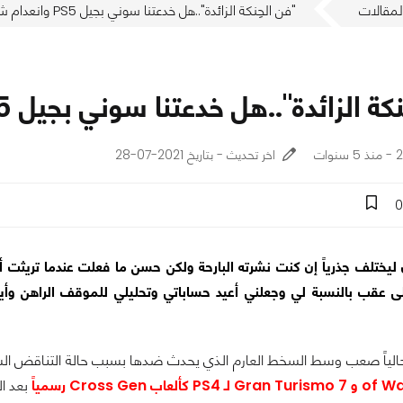
لمقالات
"فن الحِنكة الزائدة"..هل خدعتنا سوني بجيل PS5 وانعدام شفافيتها؟
الزائدة"..هل خدعتنا سوني بجيل PS5 وانعدام شفافيتها؟
ات
اخر تحديث - بتاريخ 2021-07-28
0
 ليختلف جذرياً إن كنت نشرته البارحة ولكن حسن ما فعلت عندما تريثت
على عقب بالنسبة لي وجعلني أعيد حساباتي وتحليلي للموقف الراهن وأ
اً صعب وسط السخط العارم الذي يحدث ضدها بسبب حالة التناقض الشني
عاب Cross Gen رسمياً
بعد التروي