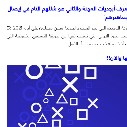
ف أبجديات المهنة والثاني هو شللهم التام في إيصال
جماهيرهم"
لكي أكون صريحاً، سوني تسببت لي بالكثير من الصداع وخلال فترة وجيزة، تعتبر هي الشركة الوحيدة التي تثير العبث والجدلية ونحن مقبلون على أيام E3 2021
ت المرة الأولى التي نوهت فيها عن طريقة التسويق المُغرضة التي
ت أخاف منه قد حدث مجدداً بالفعل.