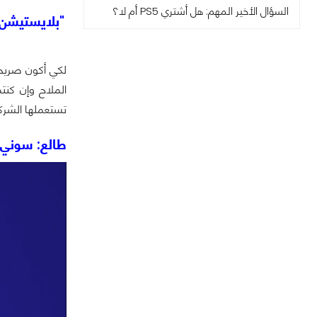
السؤال الأخير المهم: هل أشتري PS5 أم لا؟
"بلايستيشن 
الملاح وإن كنت
تستعملها الشركة
طالع: سوني تكرر سيناريو أ