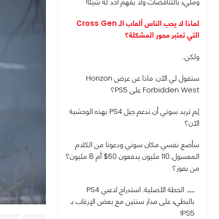
ومليء بالتناقضات ولا يفهم أحد له شيئاً!
لماذا لا يحب الناس ألعاب الـ Cross Gen
التي تعتبر محور المشكلة؟
ولكن..
ستقول لي الآن: ماذا عن عرض Horizon
Forbidden West على PS5؟
لِم تريد سوني أن تدعم جيل PS4 بهذه الوحشية
الآن؟
سأضع نفسي مكان سوني ودعونا من الكلام
المعسول..110 مليون يدفعون 60$ أم 8 مليون؟
من يفوز؟
الخطة الأصلية: استدراج لاعبي PS4
بالبطيء على مدار سنتين مع بعض الإرغاب بـ
PS5!