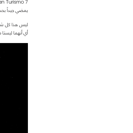
Gran Turismo 7 والأدعى، أنه تبع ذلك بالإعلان
يمضي جيداً بحسب
ليس هذا كل ش
أي أنهما ليستا مبنيتان ب