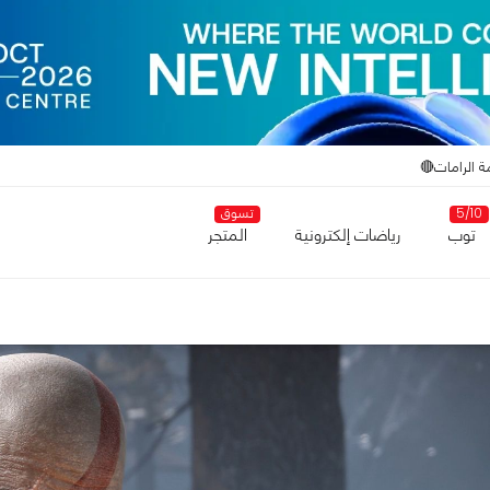
ة الرامات🔴
5/10
تسوق
توب
رياضات إلكترونية
المتجر