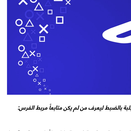
بة بالضبط ليعرف من لم يكن متابعاً مربط الفرس: