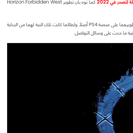
كما نوه بأن تطوير Horizon Forbidden West
أفاد بأن Horizon و God of War قد تم تطويرهما على منصة PS4 أصلاً ولطالما كانت تلك النية لهما من البداية