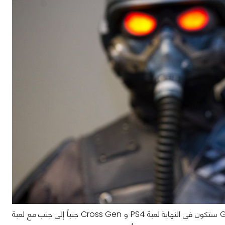
إذاً، أشعل Hermen الفتيل وهرب حرفياً بعد أن أكد للجميع أن God of War Ragnarok ستكون في النهاية لعبة PS4 و Cross Gen جنباً إلى جنب مع لعبة