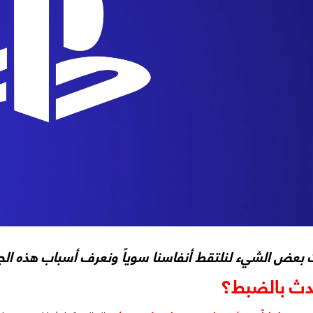
 بعض الشيء لنلتقط أنفاسنا سوياً ونعرف أسباب هذه الجل
حدث بالضبط؟