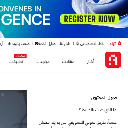
ترند
الذكاء الاصطناعي 🤖
دليل بناء المنازل الذكية🛖
صيف وتبريد ❄️
أزم
مُحدّث
أخبار
مقالات
مراجعات
تطبيقات
جدول المحتوى
ما الذي حدث بالضبط؟
حسناً، طريق سوني التسويقي من بدايته مضلل