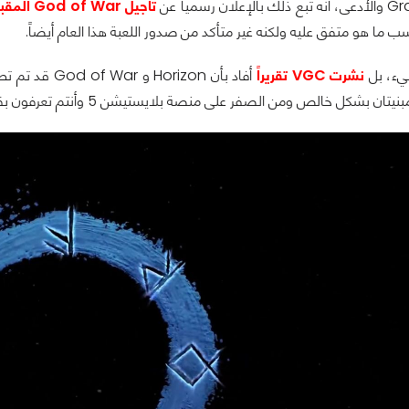
 رسمياً عن
تأجيل God of War المقبلة لتصدر في 2022
 ما هو متفق عليه ولكنه غير متأكد من صدور اللعبة هذا العام أيضاً.
يء، بل
نشرت VGC تقريراً
شكل خالص ومن الصفر على منصة بلايستيشن 5 وأنتم تعرفون بقية ما حدث على وسائل التواصل.