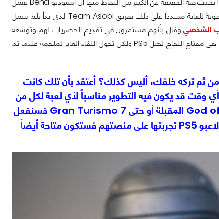
العالمية: Hermen Hulst تحدث فيه الحقيقة عن الكثير من النقاط منها أن استوديو Bend يعمل
على IP جديدة تماماً مستوحاة من عالم Days Gone المفتوح وأن علاقة سوني باليابان قوية للغاية مشدداً على ذلك بفريق Team Asobi الذي بدأ بلم شمل
ب الشخصي
وقال بأنهم مستمرون في تقديم الحصريات لهم وتوسعة
قاعدة جماهيرهم بشكل أكبر وعن كون التجارب القصصية والإستمرار في تقديم IPs جديدة هي مفتاح النجاح لجيل PS5 ولكن تحول اللقاء العابر لملحمة عندما تم
يمكنك بناء مجتمع لاعبين مكون من 110 مليون لاعب على PS4 ومن ثم تركه خلفك، أليس كذلك؟ أعتقد بأن تلك كانت
 حكيماً إدارياً، في أي وقت قد يكون فيه التطوير مناسباً لأي لعبة لكل من
PS4 و PS5 مثلما يحدث مع Horizon Forbidden West أو God of War المقبلة أو حتى Gran Turismo 7 فسنفعل
ذلك بالتأكيد وإن أراد لاعبو PS4 تجربة تلك اللعبة فسيفعلون وإن أراد لاعبو PS5 تجربتها على منصتهم فستكون متاحة أيضاً