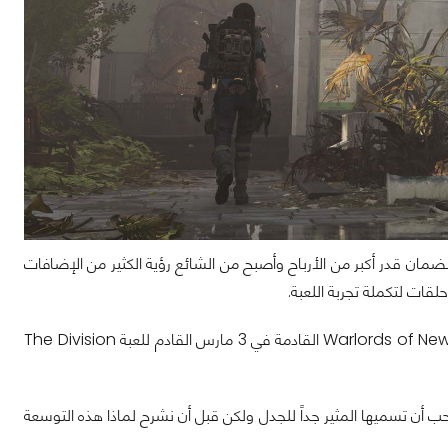
مان قدر أكبر من الأرباح وأصبح من الشائع رؤية الكثير من الإضافات
ات لتكملة تجربة اللعبة.
الآن نحن بصدد إصدار واحدة من التوسعات الضخمة التي نتحدث عنها وهي توسعة Warlords of New York القادمة في 3 مارس القادم للعبة The Division
ت أو الإضافات أو كما تحب أن تسميها المثير جداً للجدل ولكن قبل أن نشرح لماذا هذه التوسعة