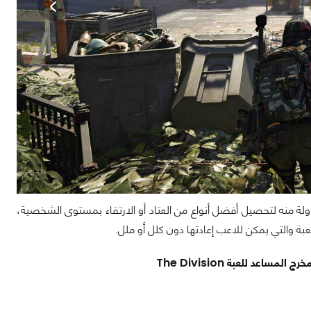
ولة منه لتحصيل أفضل أنواع من العتاد أو الارتقاء بمستوى الشخصية،
بة والتي يمكن للاعب إعادتها دون كلل أو ملل.
رج المساعد للعبة The Division