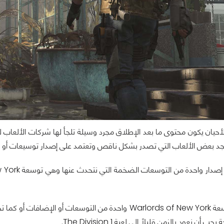
يان يكون محتوى ما بعد الإطلاق مجرد وسيلة تلجأ لها شركات الألعاب لض
جد بعض الألعاب التي تصدر بشكل ناقص وتعتمد على إصدار توسيعات أو حلق
في الحقيقة توسعة Warlords of New York واحدة من التوسعا
 أن نعود بالزمن قليلاً إلى لعبة The Division 1.