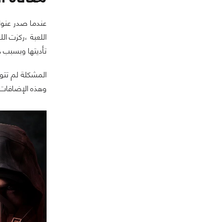
اللعبة ،
ركزت الل
تأديتها وبسبب هذه
وهذه الإضافات