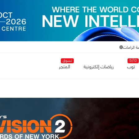
ة الرامات🔴
5/10
تسوق
توب
رياضات إلكترونية
المتجر