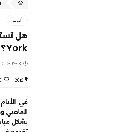
ا
ألعاب
York؟
2020-02-13 - منذ 6 سنوا
0
2812
في الأيام
الماضي وق
بشكل مباشر
تقدمه في أ