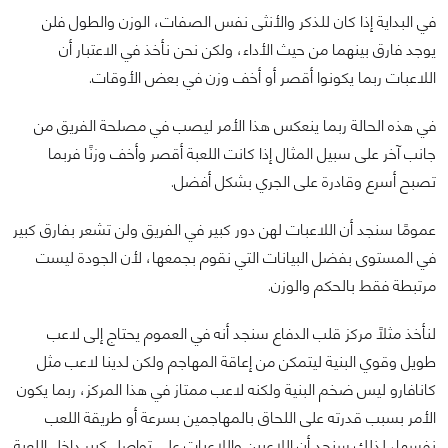
في البداية إذا كان للذكر والأنثى نفس الصفات، الوزن والطول فلن
يوجد فارق بينهما من حيث الأداء، ولكن نحن نأخذ في الاعتبار أن
اللاعبات ربما يكونوا أقصر أو أخف وزن في بعض الأوقات.
في هذه الحالة ربما ينعكس هذا الأمر ليصب في مصلحة الفريق من
جانب آخر على سبيل المثال إذا كانت اللعبة أقصر وأخف وزنًا فربما
تصبح أسرع وقادرة على الجري بشكل أفضل.
عمومًا سنجد أن اللاعبات لهن دور كبير في الفريق ولن تشعر بفارق كبير
في المستوى بفضل البيانات التي نقوم بجمعها، لأن الجودة ليست
مرتبطة فقط بالحكم والوزن.
لنأخذ مثلًا مركز قلب الدفاع سنجد أنه في العموم يحتاج إلى لاعب
طويل وقوي البنية ليتمكن من إعاقة المهاجم ولكن لدينا لاعب مثل
كانافارو ليس ضخم البنية ولكنه لاعب ممتاز في هذا المركز، ربما يكون
الأمر بسبب قدرته على اللحاق بالمهاجمين بسرعة أو طريقة اللعب
نفسها، لذلك سنجد أن اللاعبين واللاعبات على تواصل كبير داخل اللعبة