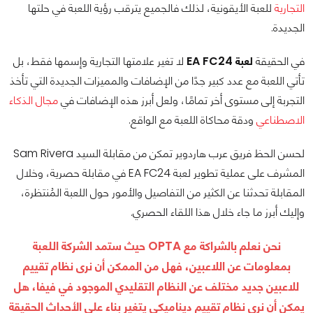
التجارية
للعبة الأيقونية، لذلك فالجميع يترقب رؤية اللعبة في حلتها
الجديدة.
في الحقيقة
لعبة EA FC24
لا تغير علامتها التجارية وإسمها فقط، بل
تأتي اللعبة مع عدد كبير جدًا من الإضافات والمميزات الجديدة التي تأخذ
التجربة إلى مستوى أخر تمامًا، ولعل أبرز هذه الإضافات في
مجال الذكاء
الاصطناعي
ودقة محاكاة اللعبة مع الواقع.
لحسن الحظ فريق عرب هاردوير تمكن من مقابلة السيد Sam Rivera
المشرف على عملية تطوير لعبة EA FC24 في مقابلة حصرية، وخلال
المقابلة تحدثنا عن الكثير من التفاصيل والأمور حول اللعبة المُنتظرة،
وإليك أبرز ما جاء خلال هذا اللقاء الحصري.
نحن نعلم بالشراكة مع OPTA حيث ستمد الشركة اللعبة
بمعلومات عن اللاعبين، فهل من الممكن أن نرى نظام تقييم
للاعبين جديد مختلف عن النظام التقليدي الموجود في فيفا، هل
يمكن أن نرى نظام تقييم ديناميكي يتغير بناء على الأحداث الحقيقة