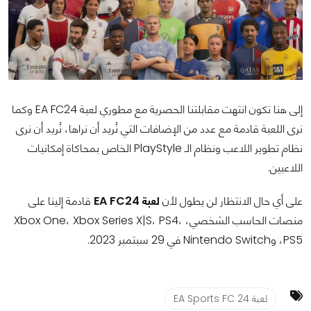
إلى هنا تكون انتهت مقابلتنا الحصرية مع مطوري لعبة EA FC24 وكما
نرى اللعبة قادمة مع عدد من الإضافات التي نُريد أن نراها، نُريد أن نرى
نظام تطوير اللاعب ونظام الـ PlayStyle الخاص بمحاكاة إمكانيات
اللاعبين.
على أي حال الانتظار لن يطول لأن
لعبة EA FC24
قادمة إلينا على
منصات الحاسب الشخصي، Xbox One، Xbox Series X|S، PS4،
PS5، وNintendo Switch في 29 سبتمبر 2023.
لعبة EA Sports FC 24