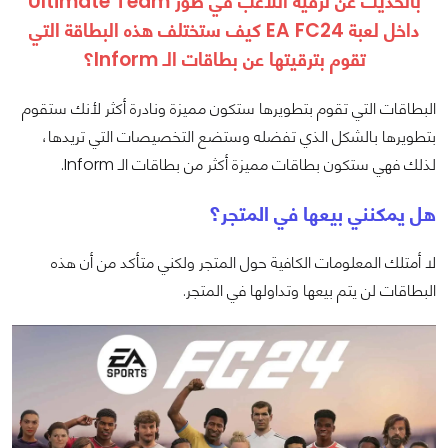
بالحديث عن ترقية اللاعب في طور Ultimate Team
داخل لعبة EA FC24 كيف ستختلف هذه البطاقة التي
تقوم بترقيتها عن بطاقات الـ Inform؟
البطاقات التي تقوم بتطويرها ستكون مميزة ونادرة أكثر لأنك ستقوم
بتطويرها بالشكل الذي تفضله وستضع التخصيصات التي تريدها،
لذلك فهي ستكون بطاقات مميزة أكثر من بطاقات الـ Inform.
هل يمكنني بيعها في المتجر؟
لا أمتلك المعلومات الكافية حول المتجر ولكني متأكد من أن هذه
البطاقات لن يتم بيعها وتداولها في المتجر.