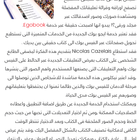
تصفح اوراقه وقرائة تعليقاتك المفضلة
ومشاهدة صورك وصور اصدقائك عبر
مجلد ورقى؟! يبدو انها اصبحت حقيقة عبر خدمة
Egobook
.
فقد تعتبر خدمة ايجو بوك الجديدة من الخدمات المتميزة التى تستطيع
تحويل صفحاتك عبر الفيس بوك الى كتاب حقيقى بين يديك .
فقد استطاع Nicolas Cazelais بتقديم هذه الفكرة ليضفى الطابع
الشخصى على الكتاب بعرض التعليقات الجديدة عبر الحائط على الفيس
بوك واهم التعليقات التى يصنعها المستخدم واهم الصور التى ينشرها
,وقد اعتبر نيكلوس هذه الخدمة مناشدة للاشخاص الذين توصلوا الى
مرحلة الادمان للفيس بوك والذين طالما تمنوا ان يحتفظوا بتعليقاتهم
وصورهم عبر الفيس بوك مدى الحياة.
ويمكنك استخدام الخدمة الجديدة عن طريق اضافة التطبيق واعطاءه
الصلاحيات الممكنة ,ومن ثم اختيار التعديلات التى تحبها من حيث حجم
الخط وحجم الصور الملحقة فى الكتاب وبعد الاختيار تنتظر الوقت
الكافى لامكانية تصنيف الكتاب بالشكل المفضل اليك ,وقد يتم عرض
اولى الى غلاف الكتاب ويمكنك تعديل النص او العنوان وعقب الانتهاء