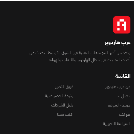
عرب هاردوير
واحد من أكبر المجتمعات التقنية فى الشرق الأوسط تتحدث عن
أحدث التقنيات فى مجال الهاردوير والألعاب والهواتف
القائمة
عن عرب هاردوير
فريق التحرير
اتصل بنا
وثيقة الخصوصية
خريطة الموقع
دليل الشركات
هواتف
اكتب معنا
السياسة التحريرية