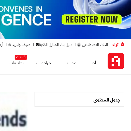
ترند
الذكاء الاصطناعي 🤖
دليل بناء المنازل الذكية🛖
صيف وتبريد ❄️
أزم
مُحدّث
أخبار
مقالات
مراجعات
تطبيقات
جدول المحتوى