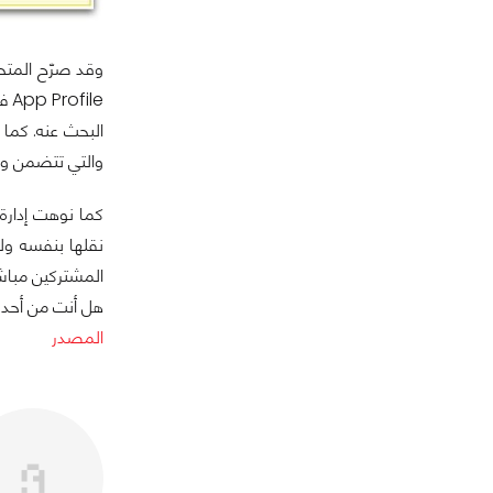
وقد صرّح المتح
البحث عنه. كما
والتي تتضمن واجهات مختلفة وتطبيقات APIs المختل
كما نوهت إدارة
المشتركين مباشر
هل أنت من أحد 
المصدر