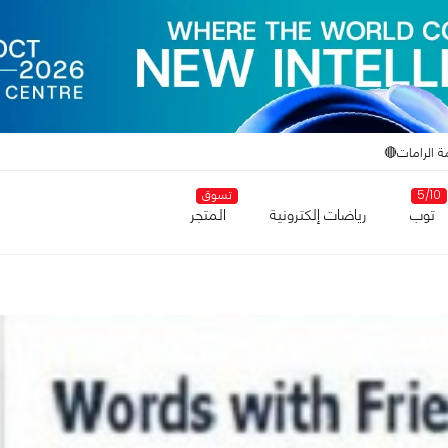
ة الرامات🔴
5/10
تسوق
توب
رياضات إلكترونية
المتجر