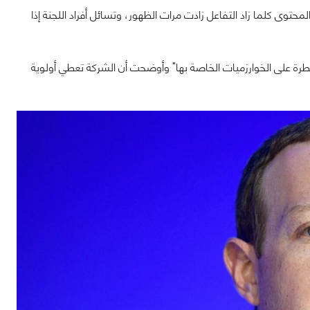
توى كلما زاد التفاعل زادت مرات الظهور، وتسائل أفراد اللجنة إذا
يث قالت "تتمتع الشركات بنسبة 100 في المئة من السيطرة على الخوارزميات الخاصة بها" وأوضحت أن الشركة تعطي أولوية