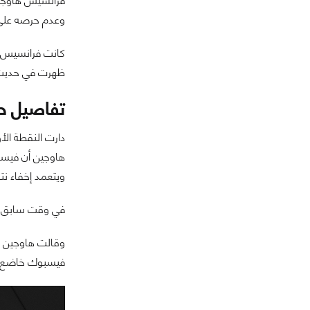
فرانسيس هاوجي
وعدم حرصه على 
كانت فرانسيس ه
ظهرت في حديث ت
تفاصيل ح
دارت النقطة ال
هاوجين أن فيسب
ويتعمد إخفاء نتا
في وقت سابق تح
وقالت هاوجين ف
فيسبوك خاضع لق