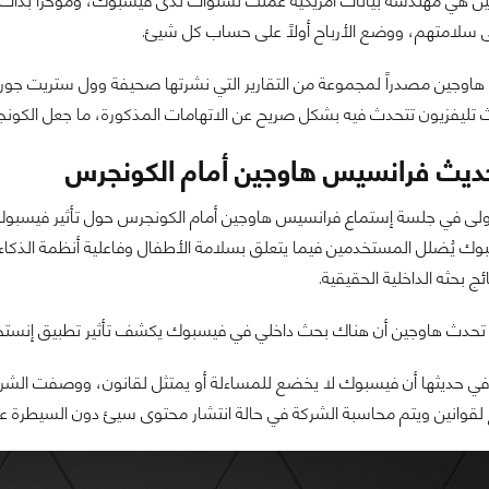
ن هي مهندسة بيانات أمريكية عملت لسنوات لدى فيسبوك، ومؤخراً بدأ
سلامتهم، ووضع الأرباح أولاً على حساب كل شيئ.
اوجين مصدراً لمجموعة من التقارير التي نشرتها صحيفة وول ستريت جو
ليفزيون تتحدث فيه بشكل صريح عن الاتهامات المذكورة، ما جعل الكونجر
ديث فرانسيس هاوجين أمام الكونجرس
أولى في جلسة إستماع فرانسيس هاوجين أمام الكونجرس حول تأثير فيسبو
وك يُضلل المستخدمين فيما يتعلق بسلامة الأطفال وفاعلية أنظمة الذكا
ئج بحثه الداخلية الحقيقية.
دث هاوجين أن هناك بحث داخلي في فيسبوك يكشف تأثير تطبيق إنستجرام
ي حديثها أن فيسبوك لا يخضع للمساءلة أو يمتثل لقانون، ووصفت الشركة 
وانين ويتم محاسبة الشركة في حالة انتشار محتوى سيئ دون السيطرة عل