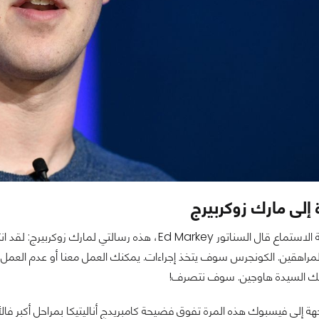
 إلى مارك زوكربيرج
وفي نهاية جلسة الاستماع قال السناتور Ed Markey، هذ
مراهقين. الكونجرس سوف يتخذ إجراءات. يمكنك العمل معنا أو عدم العمل معن
ً لك السيدة هاوجين. سوف نتصرف!
هة إلى فيسبوك هذه المرة تفوق فضيحة كامبريدج أناليتيكا بمراحل أكبر فا