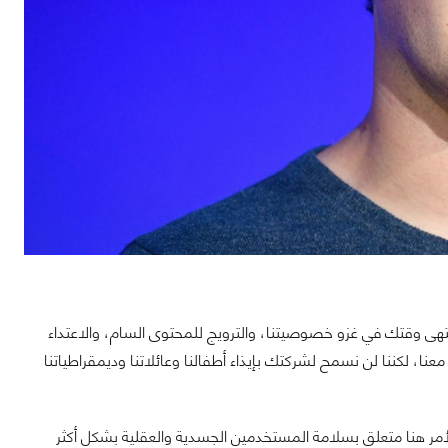
ه رسالتي لمارك زوكربيرج: لقد انتهى وقتك في غزو خصوصيتنا، والترويج للمحتوى السام، والاعتداء
ا، لكننا لن نسمح لشركتك بإيذاء أطفالنا وعائلاتنا وديمقراطياتنا
لأمر هنا متعلق بسلامة المستخدمين الجسدية والعقلية بشكل أكثر