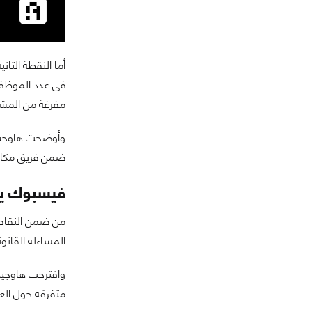
أما النقطة الث
في عدد الموظف
مفرغة من المش
وأوضحت هاوجين 
ضمن فريق مكافحة
فيسبوك يج
المساءلة القانو
واقترحت هاوجين
متفرقة حول العا