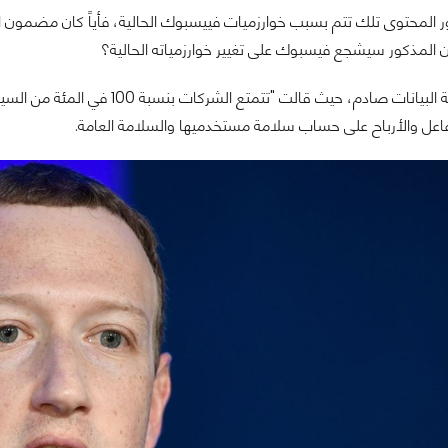
 المحتوى تلك تتم بسبب خوارزميات فييسبوك الحالية، فأياً كان مضمون المح
ون المذكور سيشجع فيسبوك على تغيير خوارزمياته الحالية؟
وكان رد مهندسة البيانات صادم، ح
فاعل والأرباح على حساب سلامة مستخدميها والسلامة العامة.