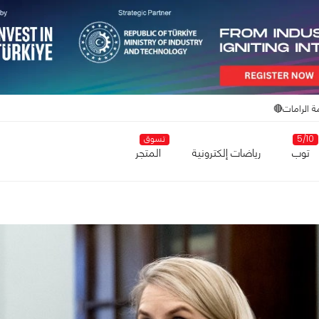
ة الرامات🔴
5/10
تسوق
توب
رياضات إلكترونية
المتجر