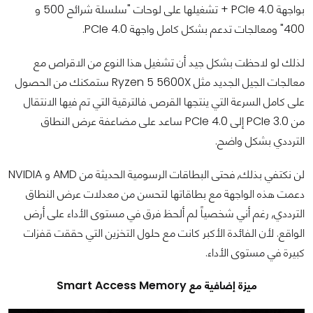
بواجهة PCIe 4.0 + تشغيلها على لوحات "سلسلة شرائح 500 و
400" ومعالجات تدعم بشكل كامل واجهة PCIe 4.0.
لذلك لو لاحظت بشكل جيد أن تشغيل هذا النوع من الاقراص مع
معالجات الجيل الجديد مثل Ryzen 5 5600X ستمكنك من الحصول
على كامل السرعة التي ينتجها القرص. فالترقية التي تم فيها الانتقال
من PCIe 3.0 إلى PCIe 4.0 ساعد على مضاعفة عرض النطاق
الترددي بشكل واضح.
لن نكتفي بذلك, فحتى البطاقات الرسومية الحديثة من AMD و NVIDIA
دعمت هذه الواجهة مع بطاقاتها لتحسن من معدلات عرض النطاق
الترددي, رغم أني شخصياً لم ألحظ فرق في مستوى الأداء على أرض
الواقع. لأن الفائدة الأكبر كانت مع حلول التخزين التي حققت قفزات
كبيرة في مستوى الأداء.
ميزة إضافية مع Smart Access Memory