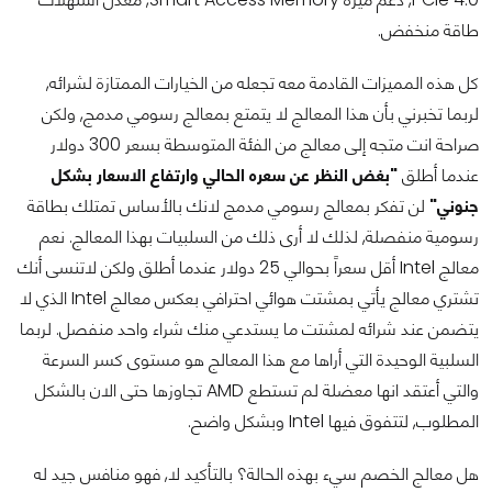
طاقة منخفض.
كل هذه المميزات القادمة معه تجعله من الخيارات الممتازة لشرائه,
لربما تخبرني بأن هذا المعالج لا يتمتع بمعالج رسومي مدمج, ولكن
صراحة انت متجه إلى معالج من الفئة المتوسطة بسعر 300 دولار
عندما أطلق
"بغض النظر عن سعره الحالي وارتفاع الاسعار بشكل
جنوني"
لن تفكر بمعالج رسومي مدمج لانك بالأساس تمتلك بطاقة
رسومية منفصلة, لذلك لا أرى ذلك من السلبيات بهذا المعالج. نعم
معالج Intel أقل سعراً بحوالي 25 دولار عندما أطلق ولكن لاتنسى أنك
تشتري معالج يأتي بمشتت هوائي احترافي بعكس معالج Intel الذي لا
يتضمن عند شرائه لمشتت ما يستدعي منك شراء واحد منفصل. لربما
السلبية الوحيدة التي أراها مع هذا المعالج هو مستوى كسر السرعة
والتي أعتقد انها معضلة لم تستطع AMD تجاوزها حتى الان بالشكل
المطلوب, لتتفوق فيها Intel وبشكل واضح.
هل معالج الخصم سيء بهذه الحالة؟ بالتأكيد لا, فهو منافس جيد له