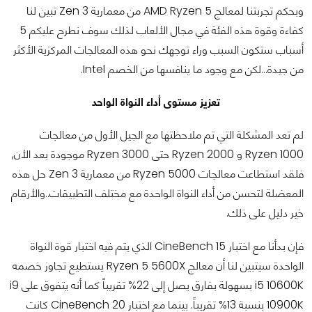
وبحكم تجربتنا لمعالج AMD Ryzen 5 من معمارية Zen 3 تبين لنا
كفاءة وقوة هذه الفئة في مجال الألعاب لذلك سوف نطرح عليكم 5
أسباب ستكون السبب وراء توجهك نحو هذه المعالجات المركزية الأكثر
من جيدة...لكن مع وجود ما ينافسها من الخصم Intel.
تعزيز مستوى أداء النواة الواحد
لم تعد المشكلة التي تم ملاحظتها مع الجيل الأول من معالجات
Ryzen 1000 و Ryzen 2000 حتى Ryzen 3000 موجودة بعد الأن,
فلقد استطاعت معالجات Ryzen 5000 من معمارية Zen 3 حل هذه
المعضلة لتحسن من أداء النواة الواحدة مع مختلف التطبيقات..والأرقام
خير دليل على ذلك.
فإن بدأنا مع اختبار CineBench 15 الذي يتم فيه اختبار قوة النواة
الواحدة سيتبين لنا أن معالج Ryzen 5 5600X يستطيع تجاوز خصمه
i5 10600K بسهولة بفارق يصل إلى 22% تقريباً كما أنه يتفوق على i9
10900K بنسبة 13% تقريباً. بينما مع اختبار CineBench 20 كانت