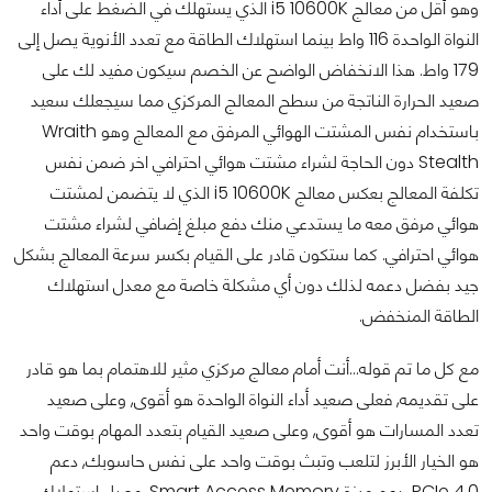
وهو أقل من معالج i5 10600K الذي يستهلك في الضغط على أداء
النواة الواحدة 116 واط بينما استهلاك الطاقة مع تعدد الأنوية يصل إلى
179 واط. هذا الانخفاض الواضح عن الخصم سيكون مفيد لك على
صعيد الحرارة الناتجة من سطح المعالج المركزي مما سيجعلك سعيد
باستخدام نفس المشتت الهوائي المرفق مع المعالج وهو Wraith
Stealth دون الحاجة لشراء مشتت هوائي احترافي اخر ضمن نفس
تكلفة المعالج بعكس معالج i5 10600K الذي لا يتضمن لمشتت
هوائي مرفق معه ما يستدعي منك دفع مبلغ إضافي لشراء مشتت
هوائي احترافي. كما ستكون قادر على القيام بكسر سرعة المعالج بشكل
جيد بفضل دعمه لذلك دون أي مشكلة خاصة مع معدل استهلاك
الطاقة المنخفض.
مع كل ما تم قوله...أنت أمام معالج مركزي مثير للاهتمام بما هو قادر
على تقديمه, فعلى صعيد أداء النواة الواحدة هو أقوى, وعلى صعيد
تعدد المسارات هو أقوى, وعلى صعيد القيام بتعدد المهام بوقت واحد
هو الخيار الأبرز لتلعب وتبث بوقت واحد على نفس حاسوبك, دعم
PCIe 4.0, دعم ميزة Smart Access Memory, معدل استهلاك