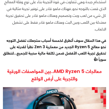
استخدام جيدة وهي تتفاوت في قوة التجربة بناء على نوع وفئة المعالج
الذي قمت بالتوجه نحو, فهناك ماهو قادر على توفير تجربة مثالية في
كل شيء من لعب وبث وتصميم وهناك ماهو قادر على تحقيق تجربة
معتدلة بين اللعب وبين البث وهناك ماهو قادر فقط على تشغيل
الالعاب.
في هذا المقال سوف أتطرق لخمسة أسباب ستجعلك تفضل التوجه
نحو معالج Ryzen 5 الجديد من معمارية Zen 3 نظراً لقدرته على
تحقيق تجربة اللعب الأفضل ضمن تكلفة مالية محببة للجميع...لننطلق
سوياً 👍
معالجات AMD Ryzen 5..بين المواصفات الورقية
والتجربة على أرض الواقع