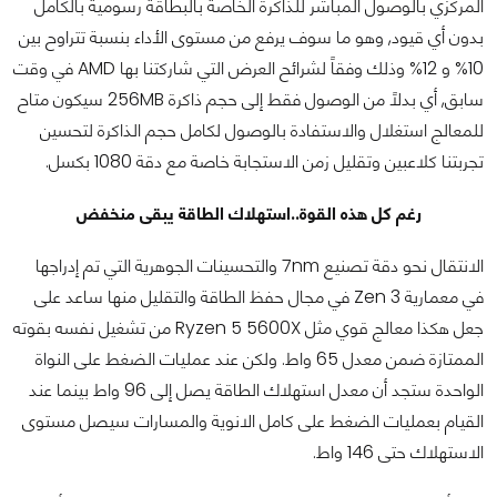
المركزي بالوصول المباشر للذاكرة الخاصة بالبطاقة رسومية بالكامل
بدون أي قيود, وهو ما سوف يرفع من مستوى الأداء بنسبة تتراوح بين
10% و 12% وذلك وفقاً لشرائح العرض التي شاركتنا بها AMD في وقت
سابق, أي بدلاً من الوصول فقط إلى حجم ذاكرة 256MB سيكون متاح
للمعالج استغلال والاستفادة بالوصول لكامل حجم الذاكرة لتحسين
تجربتنا كلاعبين وتقليل زمن الاستجابة خاصة مع دقة 1080 بكسل.
رغم كل هذه القوة..استهلاك الطاقة يبقى منخفض
الانتقال نحو دقة تصنيع 7nm والتحسينات الجوهرية التي تم إدراجها
في معمارية Zen 3 في مجال حفظ الطاقة والتقليل منها ساعد على
جعل هكذا معالج قوي مثل Ryzen 5 5600X من تشغيل نفسه بقوته
الممتازة ضمن معدل 65 واط. ولكن عند عمليات الضغط على النواة
الواحدة ستجد أن معدل استهلاك الطاقة يصل إلى 96 واط بينما عند
القيام بعمليات الضغط على كامل الانوية والمسارات سيصل مستوى
الاستهلاك حتى 146 واط.