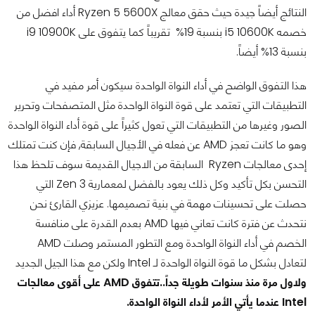
النتائج أيضاً جيدة حيث حقق معالج Ryzen 5 5600X أداء افضل من
خصمه i5 10600K بنسبة 19% تقريباً كما يتفوق على i9 10900K
بنسبة 13% أيضاً.
هذا التفوق الواضح في أداء النواة الواحدة سيكون أمر مفيد في
التطبيقات التي تعتمد على قوة النواة الواحدة مثل المتصفحات وتحرير
الصور وغيرها من التطبيقات التي تعول كثيراً على قوة أداء النواة الواحدة
وهو ما كانت تعجز AMD عن فعله في الأجيال السابقة, فإن كنت تمتلك
إحدى معالجات Ryzen السابقة من الاجيال القديمة سوف تلحظ هذا
التحسن بكل تأكيد وكل ذلك يعود بالفضل لمعمارية Zen 3 التي
حصلت على تحسينات مهمة في بنية تصميمها. عزيزي القارئ نحن
نتحدث عن فترة كانت تعاني فيها AMD بعدم القدرة على منافسة
الخصم في أداء النواة الواحدة ومع التطور المستمر وصلت AMD
لتعادل بشكل ما قوة النواة الواحدة لـ Intel ولكن مع هذا الجيل الجديد
ولاول مرة منذ سنوات طويلة جداً..تتفوق AMD على أقوى معالجات
Intel عندما يأتي الأمر لأداء النواة الواحدة.