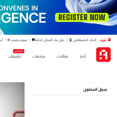
ترند
الذكاء الاصطناعي 🤖
دليل بناء المنازل الذكية🛖
صيف وتبريد ❄️
أزم
مُحدّث
أخبار
مقالات
مراجعات
تطبيقات
جدول المحتوى