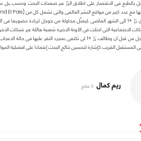
 بالطبع فى الاقتصار على اطلاق الزرّ عبر صفحات البحث وحسب ,بل سيمتد
ر من مواقع النشر العالمى والتى تشمل كل من (Telegraph, The Independent, Last.fm, SnapDeal, and El Pais).
ات الاجتماعية التى احتلت فى الآونة الاخيرة شعبية هائلة عبر شبكات الانتر
كما صرّحت جوجل من قبل ان وظائف زرّ +1 لن تكتفى بمجرد الن
ّ فى المستقبل القريب كإشارة لتحسين نتائج البحث إعتمادا على افضلية المو
ريم كمال
2 متابع