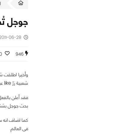
ا
جوجل تُطلق زرّ +1 لأول 
2011-06-28 - منذ 15 سنة
0
946
شعبية زرّ like عبر مواقع الفيس بوك ,اى انه من اليوم سوف يبدأ ظهور زر +1 بالفعل عبر صفحات بحث جوجل ونتائج البحث.
بحث جوجل بشكل
فى العالم.