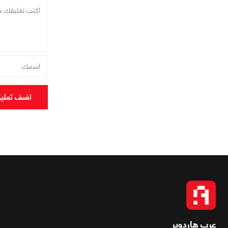
اضف تعلي
عرب هاردوير