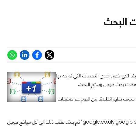
ذى قد كشفت عنه سابقا لكى يكون إحدى التحديات التى تواجه بها
فقد أعلن بالفعل مدير الإنتاج بجوجل Nick Radicevic عبر مدونة جوجل الرئيسية أن زرّ +1 سوف يظهر انطلاقا من اليوم عبر صفحات
كما اضاف انه سوف يبدأ بالظهور اولا عبر المواقع مثل "google.co.uk, google.de, google.jp and google.fr" ثم يمتد عقب ذلك الى كل مواقع جوجل