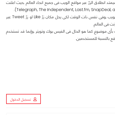
 انطلاق الزرّ عبر مواقع الويب فى جميع انحاء العالم ,حيث اعلنت
وقد يعود اطلاق زرّ +1 الى الشهر الماضى ,ليمثّل محاولة من جوجل لزيادة حضورها فى الويب ,وفى نفس ذات الوقت لكى يحل مكان زرّ Like او زرّ Tweet عبر
نت فى العالم.
قر عليها فى حالة الاعجاب بأى موضوع كما هو الحال فى الفيس بوك وتويتر ,وإنما قد تستخدم
اقع بالنسبة للمستخدمين.
تسجيل الدخول