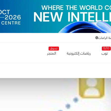
ة الرامات🔴
5/10
تسوق
توب
رياضات إلكترونية
المتجر