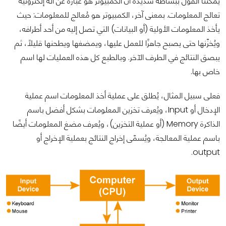
يمكننا القول ببساطة شديدة أن الكمبيوتر هو عبارة عن آلة إلكترونية
تعالج المعلومات. بمعنى آخر، الكمبيوتر هو مُعالج للمعلومات: حيث
يأخذ المعلومات الأولية (أو البيانات) التي تصل إليه من أحد أطرافه،
ويُخزّنها حتى يصبح جاهزًا للعمل عليها، ويمضغها ويطحنها قليلًا، ثم
يبصق النتائج في الطرف الآخر. وبالطبع كل هذه العمليات لها اسم
خاص بها.
فعلى سبيل المثال، يُطلق على عملية أخذ المعلومات اسم عملية
الإدخال أو Input، ويُعرف تخزين المعلومات بشكل أفضل باسم
الذاكرة Memory (أو عملية التخزين)، ويُعرف مضغ المعلومات أيضًا
باسم عملية المعالجة، ويُسمّى إخراج النتائج بعملية الإخراج أو
output.