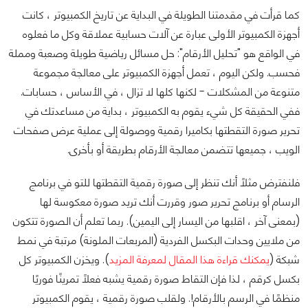
كما قرأت في مقدمتنا الطويلة في البداية عن تاريخ الكمبيوتر ، كانت
أجهزة الكمبيوتر الأولى عبارة عن آلات حسابية عملاقة وكل ما فعلوه
في الواقع هو "تحليل الأرقام": حل مسائل رياضية طويلة وصعبة ومملة
فحسب. ولكن اليوم ، تعمل أجهزة الكمبيوتر على معالجة مجموعة
متنوعة من المشكلات - لكنها كلها لا تزال ، في الأساس ، حسابات.
ففي الحقيقة كل شيء يقوم به الكمبيوتر ، بداية من مساعدتك في
تحرير صورة التقطتها بكاميرا رقمية ووصولة إلى عملية عرض صفحات
الويب ، جميعها تتضمن معالجة الأرقام بطريقة أو بأخرى.
فلنفترض مثلاً أنك تنظر إلى صورة رقمية التقطتها للتو في برنامج
الرسام أو برنامج تحرير صور وقررت أنك تريد صورة معكوسة لها
(بمعنى آخر ، اقلبها من اليسار إلى اليمين). ربما تعلم أن الصورة تتكون
من ملايين وحدات البكسل الفردية (المربعات الملونة) مرتبة في نمط
شبكة (
يمكنك قراءة هذا المقال لمعرفة المزيد
). ويخزن الكمبيوتر كل
بكسل كرقم ، لذا فإن التقاط صورة رقمية يشبه فعلاً تمرينًا فوريًا
منظمًا في الرسم بالأرقام!. ولقلب صورة رقمية ، يقوم الكمبيوتر