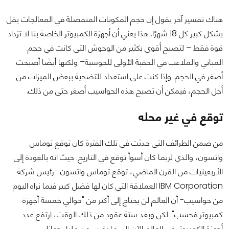
هناك تفسير آخر يقول إن حجم المكونات المنفصلة في المعالجات يقل
بشكل كبير كل 18 شهرًا. هذا يعني أن أجهزة الكمبيوتر الخاصة بنا لا تزداد
قوة فقط – لتصبح أقوى بكثير من الوحوش التي كانت في حجم
المباني والملاعب في الحقبة الأولى للحوسبة– ولكنها أيضًا أصبحت
أصغر في الحجم. وإذا كنت على استعداد للتضحية ببعض الميزات من
أجل الحجم، فيمكن أن تصبح هذه الحواسيب أصغر حتى من ذلك.
توقع في غير محله
من ضمن الطرائف التي حدثت في تلك الفترة كان توقع توماس
واتسون، والذي لربما كان أسوأ توقع في التاريخ. حيث انه بالعودة إلى
الأربعينيات من القرن الماضي، توقع توماس واتسون -رئيس شركة
IBM Corporation العملاقة التي كان لها فضل كبير فيما نراه اليوم
من حواسيب- أن العالم لن يحتاج إلى أكثر من "حوالي خمسة أجهزة
كمبيوتر فحسب". لكن وبعد ستة عقود من ذلك الوقت، ارتفع عدد
أجهزة الكمبيوتر في العالم الآن إلى ما يقرب من مليار جهاز!