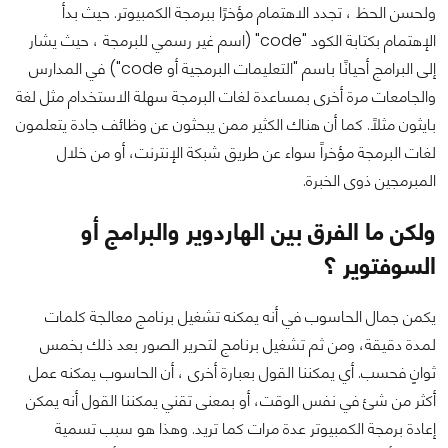
ولحسن الحظ ، تجدد الاهتمام مؤخرًا ببرمجة الكمبيوتر. حيث بدأ
الإهتمام بكتابة الكود "code" (اسم غير رسمي للبرمجة ، حيث يشار
إلى البرامج أحيانًا باسم "التعليمات البرمجية أو code") في المدارس
والجامعات مرة أخرى بمساعدة لغات البرمجة سهلة الاستخدام مثل لغة
بايثون مثلاً. كما أن هناك الكثير ممن يبحثون عن وظائف جادة يتعلمون
لغات البرمجة مؤخراً سواء عن طريق شبكة الإنترنت، أو من خلال
المبرمجين ذوى الخبرة.
ولكن ما الفرق بين الهاردوير والبرامج أو
السوفتوير ؟
يكمن جمال الحاسوب في أنه يمكنه تشغيل برنامج معالجة كلمات
لمدة دقيقة، ومن ثم تشغيل برنامج لتحرير الصور بعد ذلك بخمس
ثوانٍ فحسب. أي يمكننا القول بعبارة أخرى ، أن الحاسوب يمكنه عمل
أكثر من شئ في نفس الوقت، أو بمعنى تقني يمكننا القول أنه يمكن
إعادة برمجة الكمبيوتر عدة مرات كما تريد. وهذا هو سبب تسمية