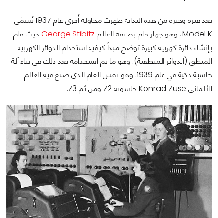
بعد فترة وجيزة من هذه البداية ظهرت محاولة أُخرى عام 1937 تُسمّى
Model K، وهو جهاز قام بصنعه العالم
George Stibitz
حيث قام
بإنشاء دائرة كهربية كبيرة توضح مبدأ كيفية استخدام الدوائر الكهربية
المنطق (الدوائر المنطقية). وهو ما تم استخدامه بعد ذلك في بناء آلة
حاسبة ذكية في عام 1939. وهو نفس العام الذي صنع فيه العالم
الألماني Konrad Zuse حاسوبه Z2 ومن ثم Z3.