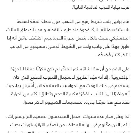
قرب نهاية الحرب العالمية الثانية.
قام براتين بلف شريط رفيع من الذهب حول نقطة القمّة لقطعة
بلاستيكية مثلثة، تاركًا فجوة عند طرف النقطة. وبعد ذلك علق المثلث
البلاستيكي بحيث بالكاد يتصل ببلورة الجرمانيوم. اكتشف براتين أنه إذا
طبق جهدًا على جانب واحد من الشريط الذهبي، فسيخرج من الجانب
الآخر كتيار مُضخّم.
على الرغم من أن هذا الترانزستور المُبكّر لم يكن مُكوّنًا عمليًا للأجهزة
الإلكترونية، إلا أنه مهّد الطريق لاستبدال الأنبوب المفرغ الذي كان
يستخدم في ذلك الوقت مع الحواسيب العملاقة التي أشرنا إليها. حيث
أنه ونظرًا لأن الأنابيب المُفرّغة كبيرة الحجم وتطلق الكثير من الحرارة،
فقد فتح هذا فرصًا جديدة لتصميمات الكمبيوتر الأكثر صغرًا.
لذا وعلى مدار عدة سنوات، صقل المهندسون تصميم الترانزستورات،
الأمر الذي مكّنهم في نهاية المطاف من تصغير الترانزستورات بحيث
يُمكن وضعها على شريحة صغيرة من مادة شبه موصلة – والتي تعمل