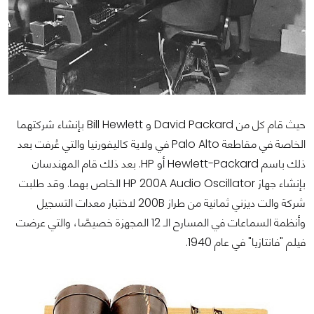
حيث قام كل من David Packard و Bill Hewlett بإنشاء شركتهما
الخاصة في مقاطعة Palo Alto في ولاية كاليفورنيا والتي عُرفت بعد
ذلك باسم Hewlett-Packard أو HP. بعد ذلك قام المهندسان
بإنشاء جهاز HP 200A Audio Oscillator الخاص بهما. وقد طلبت
شركة والت ديزني ثمانية من طراز 200B لاختبار معدات التسجيل
وأنظمة السماعات في المسارح الـ 12 المجهزة خصيصًا، والتي عرضت
فيلم "فانتازيا" في عام 1940.