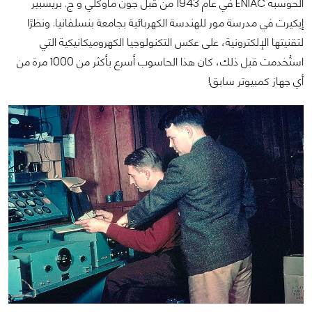
الحوسبة ENIAC في عام 1943 من قبل جون ماوكلي و ج. بريسبير
إيكيرت في مدرسة مور للهندسة الكهربائية بجامعة بنسلفانيا. ونظرًا
لتقنيتها الإلكترونية، على عكس التكنولوجيا الكهروميكانيكية التي
استُخدمت قبل ذلك، كان هذا الحاسوب أسرع بأكثر من 1000 مرة من
أي جهاز كمبيوتر سابق!