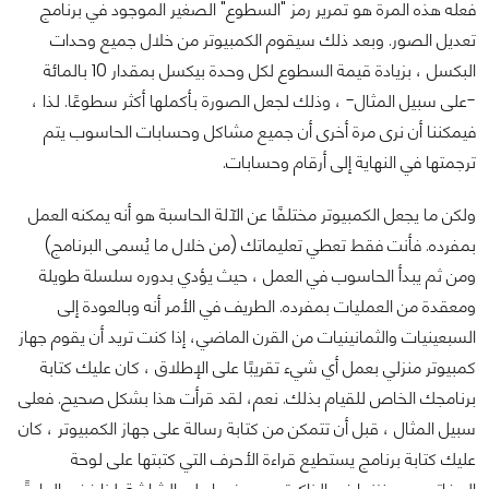
فعله هذه المرة هو تمرير رمز "السطوع" الصغير الموجود في برنامج
تعديل الصور. وبعد ذلك سيقوم الكمبيوتر من خلال جميع وحدات
البكسل ، بزيادة قيمة السطوع لكل وحدة بيكسل بمقدار 10 بالمائة
-على سبيل المثال- ، وذلك لجعل الصورة بأكملها أكثر سطوعًا. لذا ،
فيمكننا أن نرى مرة أخرى أن جميع مشاكل وحسابات الحاسوب يتم
ترجمتها في النهاية إلى أرقام وحسابات.
ولكن ما يجعل الكمبيوتر مختلفًا عن الآلة الحاسبة هو أنه يمكنه العمل
بمفرده. فأنت فقط تعطي تعليماتك (من خلال ما يُسمى البرنامج)
ومن ثم يبدأ الحاسوب في العمل ، حيث يؤدي بدوره سلسلة طويلة
ومعقدة من العمليات بمفرده. الطريف في الأمر أنه وبالعودة إلى
السبعينيات والثمانينيات من القرن الماضي، إذا كنت تريد أن يقوم جهاز
كمبيوتر منزلي بعمل أي شيء تقريبًا على الإطلاق ، كان عليك كتابة
برنامجك الخاص للقيام بذلك. نعم، لقد قرأت هذا بشكل صحيح. فعلى
سبيل المثال ، قبل أن تتمكن من كتابة رسالة على جهاز الكمبيوتر ، كان
عليك كتابة برنامج يستطيع قراءة الأحرف التي كتبتها على لوحة