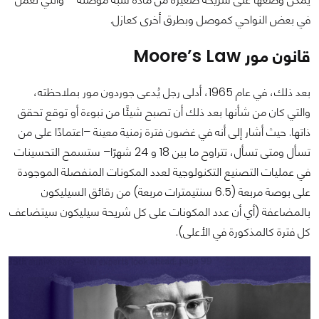
في بعض النواحي كموصل وبطرق أخرى كعازل.
قانون مور Moore’s Law
بعد ذلك، في عام 1965، أدلى رجل يُدعى جوردون مور بملاحظته،
والتي كان من شأنها بعد ذلك أن تصبح شيئًا من نبوءة أو توقع تحقق
ذاتها. حيث أشار إلى أنه في غضون فترة زمنية معينة –اعتمادًا على من
تسأل ومتى تسأل، تتراوح ما بين 18 و 24 شهرًا– ستسمح التحسينات
في عمليات التصنيع التكنولوجية لعدد المكونات المنفصلة الموجودة
على بوصة مربعة (6.5 سنتيمترات مربعة) من رقائق السيليكون
بالمضاعفة (أي أن عدد المكونات على كل شريحة سيليكون سيتضاعف
كل فترة كالمذكورة في الأعلى).