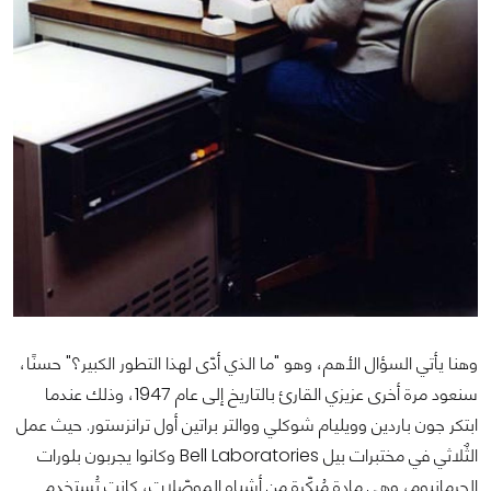
وهنا يأتي السؤال الأهم، وهو "ما الذي أدّى لهذا التطور الكبير؟" حسنًا،
سنعود مرة أخرى عزيزي القارئ بالتاريخ إلى عام 1947، وذلك عندما
ابتكر جون باردين وويليام شوكلي ووالتر براتين أول ترانزستور. حيث عمل
الثٌلاثي في مختبرات بيل Bell Laboratories وكانوا يجربون بلورات
الجرمانيوم، وهي مادة مُبكّرة من أشباه الموصّلات، كانت تُستخدم