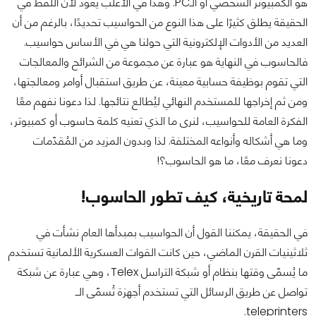
هو الكمبيوتر الشخصي أو الـPC. وهذا في الأغلب يعود لأن اللفظ في
الحقيقة يطلق كثيرًا على هذا النوع من الحواسيب تحديدًا، بالرغم من أن
العديد من الأدوات الإلكترونية التي حولنا هي في الأساس حواسيب.
فالحاسوب في النهاية هو عبارة عن مجموعة من الشرائح والمعالجات
التي تقوم بوظيفة حسابية معينة، عن طريق استقبال أوامر ومعالجتها،
ومن ثم إخراجها للمستخدم النهائي ليُطالع نتائجها. لذا دعونا نفهم معًا
الفكرة العامة للحواسيب، لنرى ما الذي تعنيه كلمة حاسوب أو كمبيوتر،
وما هي أشكاله وأنواعه المختلفة. لذا وبدون المزيد من المُقدّمات
دعونا نعرف معًا، ما هو الحاسوب؟!
لمحة تاريخية، كيف تطور الحاسوب!
في الحقيقة، يمكننا القول أن الحواسيب بمبدأها العام نشأت في
ثلاثينيات القرن الماضي، حين كانت القوات العسكرية الألمانية تستخدم
ما يُسمّى وقتها بنظام أو شبكة التراسل Telex، وهي عبارة عن شبكة
تواصل عن طريق الرسائل التي تستخدم أجهزة تُسمّى الــ
teleprinters.