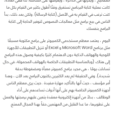
المفاتيح ، ويخزنها في الذاكرة ، ويعرضها على الشاشة. لذا ففي العادةً،
كانت عملية كتابة البرنامج تستغرق وقتًا أطول بكثير من القيام بكل ما
كنت ترغب في القيام به في الأصل (كتابة الرسالة). ولكن بعد ذلك، بدأ
الناس في بيع برامج مثل معالجات النصوص لتوفير الحاجة إلى كتابة
البرامج بنفسك.
اليوم ، يعتمد معظم مستخدمي الكمبيوتر على برامج مكتوبة مسبقًا
مثل برنامج Microsoft Word و Excel أو تنزيل التطبيقات للأجهزة
اللوحية والهواتف الذكية دون الاهتمام كثيرًا بكيفية وصول هذه البرامج
إلى هناك. (وبالمناسبة التطبيقات الخاصة بالهواتف المحمولة، في حال
تساءلت يومًا ، هي مجرد برامج كمبيوتر معبأة ومضغوطة بدقة
شديدة.). وفي الحقيقة لم يعد الكثيرين يكتبون البرامج بعد الآن ، وهذا
أمر مؤسف ، حيث أنها بالتأكيد مهارة مفيدة . حيث يرى معظم الناس
أجهزة الكمبيوتر الخاصة بهم على أنها أدوات تساعدهم على أداء
الوظائف ، بدلاً من أجهزة إلكترونية معقدة يتعين عليهم برمجتها والعمل
على تطويرها، ما عدا القليل من المهتمين حقاً بهذا المجال الممتع.