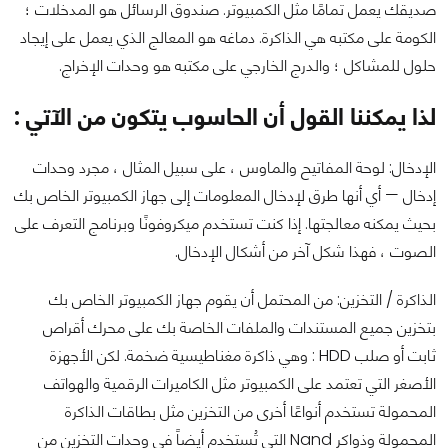
صديقك يعمل تمامًا مثل الكمبيوتر. صندوق الرسائل هو المدخلات ؛
الكومة على مكتبه هي الذاكرة. دماغه هو المعالج الذي يعمل على إيجاد
حلول للمشاكل ؛ والدرج الخارجي على مكتبه هو وحدات الإخراج.
لذا يمكننا القول أن الحاسوب يتكون من الآتي :
الإدخال: لوحة المفاتيح والماوس ، على سبيل المثال ، مجرد وحدات
إدخال — أي أنها طرق لإدخال المعلومات إلى جهاز الكمبيوتر الخاص بك
بحيث يمكنه معالجتها. إذا كنت تستخدم ميكروفونًا وبرنامج التعرف على
الصوت ، فهذا شكل آخر من أشكال الإدخال.
الذاكرة / التخزين: من المحتمل أن يقوم جهاز الكمبيوتر الخاص بك
بتخزين جميع المستندات والملفات الخاصة بك على محرك أقراص
ثابت أو صلب HDD : وهي ذاكرة مغناطيسية ضخمة. لكن الأجهزة
الأصغر التي تعتمد على الكمبيوتر مثل الكاميرات الرقمية والهواتف
المحمولة تستخدم أنواعًا أخرى من التخزين مثل بطاقات الذاكرة
المحمولة وذواكر Nand التي تُستخدم أيضاً في وحدات التخزين من