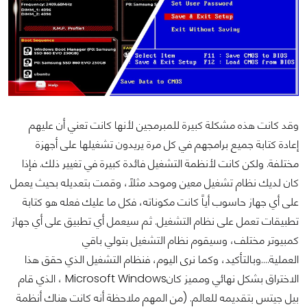
وقد كانت هذه مشكلة كبيرة للمبرمجين لأنها كانت تعني أن عليهم
إعادة كتابة جميع برامجهم في كل مرة يريدون تشغيلها على أجهزة
مختلفة. ولكن كانت لأنظمة التشغيل فائدة كبيرة في تغيير ذلك. فإذا
كان لديك نظام تشغيل معين وموحد مثلاً، وقمت بتعديله بحيث يعمل
على أي جهاز حاسوب أياً كانت مكوناته، فكل ما عليك فعله هو كتابة
تطبيقات تعمل على نظام التشغيل. ثم سيعمل أي تطبيق على أي جهاز
كمبيوتر مختلف، وسيقوم نظام التشغيل بتولي باقي
العملية....وبالتأكيد، وكما نرى اليوم، فنظام التشغيل الذي حقق هذا
الاختراق بشكل نهائي ومميز كانMicrosoft Windows ، الذي قام
بيل جيتس بتقديمه للعالم. (من المهم ملاحظة أنه كانت هناك أنظمة