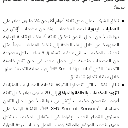
مربعة:
تنفق الشركات على مدى ثلاثة أعوام أكثر من 24 مليون دولار على
العمليات اليدوية
لدعم المخدمات. وتضمن مخدمات "إتش بي
بروليانت" من الجيل الثامن تحقيق ثلاثة أضعاف الإنتاجية الإدارية
المعهودة من خلال إلغاء الحاجة إلى تنفيذ العمليات يدوياً مثل
تحديثات المخدمات، التي عادة ما تستغرق 5 ساعات لكل مجموعة
من المخدمات منصبة على حامل واحد، في حين تتيح خاصية
التحديث الذكي "HP Smart Update" إجراء عملية التحديث عينها
خلال مدة لا تتجاوز 10 دقائق.
تبلغ النفقات التي تتحملها الشركة لتغطية المصاريف المتزايدة
لتزويد المخدمات بالطاقة والمرافق
إلى 29 مليون دولار خلال ثلاثة
أعوام. وتتضمن مخدمات "إتش بي بروليانت" من الجيل الثامن
حساسات "HP 3-D Sea of Sensors"، التقنية الرائدة على
مستوى القطاع لتحديد الإفراط في استغلال المخدمات بشكل
فوري بتحديد الموقع والطاقة وعبء العمل وبيانات درجة الحرارة