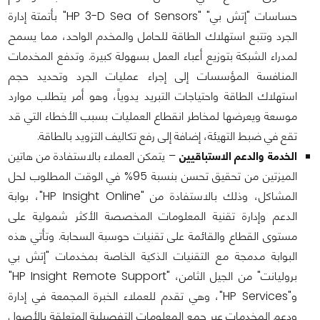
حساسات "إتش بي" "HP 3-D Sea of Sensors" بأتمتة إدارة
الجرد وتتبع استهلاك الطاقة للحامل والمخدم الواحد، مما يسمح
لمدراء الشبكة بتوزيع أعباء العمل بسهولة كبيرة. وتدفع المخدمات
المنافسة المؤسسات إلى إجراء عمليات الجرد وتحديد حجم
استهلاك الطاقة واحتياجات التبريد يدوياً، وهو أمر يتطلب موارد
موسعة ويعرضها لمخاطر انقطاع العمليات بسبب الأخطاء التي قد
تقع في ضبط التهيئة، إضافة إلى رفع تكاليف التزويد بالطاقة.
الخدمة والدعم الاستباقيين
– يتمكن العملاء بالاستفادة من هاتين
الميزتين من تحقيق تحسن بنسبة 95% في الوقت المطلوب لحل
المشاكل، وذلك بالاستفادة من "HP Insight Online"، بوابة
الدعم وإدارة تقنية المعلومات المخصصة الأكثر شمولية على
مستوى القطاع والقائمة على تقنيات حوسبة السحابة. وتأتي هذه
البوابة مدمجة مع التقنيات الذكية الخاصة بمخدمات "إتش بي
بروليانت" من الجيل الثامن، "HP Insight Remote Support"
و"HP Services"، وهي تقدم للعملاء الخبرة المجمعة في إدارة
ودعم المخدمات عبر جمع المعلومات التفصيلية المتعلقة بالأصول