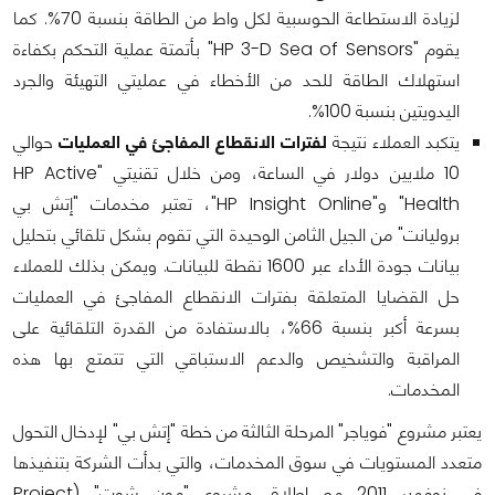
لزيادة الاستطاعة الحوسبية لكل واط من الطاقة بنسبة 70%. كما
يقوم "HP 3-D Sea of Sensors" بأتمتة عملية التحكم بكفاءة
استهلاك الطاقة للحد من الأخطاء في عمليتي التهيئة والجرد
اليدويتين بنسبة 100%.
يتكبد العملاء نتيجة
لفترات الانقطاع المفاجئ في العمليات
حوالي
10 ملايين دولار في الساعة، ومن خلال تقنيتي "HP Active
Health" و"HP Insight Online"، تعتبر مخدمات "إتش بي
بروليانت" من الجيل الثامن الوحيدة التي تقوم بشكل تلقائي بتحليل
بيانات جودة الأداء عبر 1600 نقطة للبيانات. ويمكن بذلك للعملاء
حل القضايا المتعلقة بفترات الانقطاع المفاجئ في العمليات
بسرعة أكبر بنسبة 66%، بالاستفادة من القدرة التلقائية على
المراقبة والتشخيص والدعم الاستباقي التي تتمتع بها هذه
المخدمات.
يعتبر مشروع "فوياجر" المرحلة الثالثة من خطة "إتش بي" لإدخال التحول
متعدد المستويات في سوق المخدمات، والتي بدأت الشركة بتنفيذها
في نوفمبر 2011 مع إطلاق مشروع "مون شوت" (Project