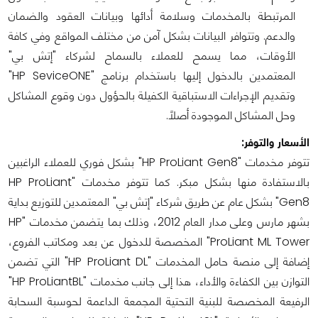
المرتبطة بالمخدمات وسلامة أدائها وبيانات العقود والضمان
والدعم. وتتوافر البيانات بشكل آمن من مختلف المواقع وفي كافة
الأوقات، مما يسمح للعملاء بالسماح لشركاء "إتش بي"
المعتمدين بالدخول إليها باستخدام برنامج "HP SeviceONE"
وتقديم الإجراءات الاستباقية الكفيلة بالحؤول دون وقوع المشاكل
وحل المشاكل الموجودة أصلاً.
الأسعار والتوفر:
تتوفر مخدمات "HP ProLiant Gen8" بشكل فوري للعملاء الراغبين
بالاستفادة منها بشكل مبكر. كما تتوفر مخدمات "HP ProLiant
Gen8" بشكل عام عن طريق شركاء "إتش بي" المعتمدين للتوزيع بداية
بشهر مارس وعلى مدار العام 2012، وذلك بما يتضمن مخدمات "HP
ProLiant ML Tower" المخصصة للدخول عن بعد ومكاتب الفروع،
إضافة إلى منصة حامل المخدمات "HP ProLiant DL" التي تضمن
التوازن بين الكفاءة والأداء، هذا إلى جانب مخدمات "HP ProLiantBL"
الرفيعة المخصصة للبنية التحتية المجمعة الداعمة لحوسبة السحابة