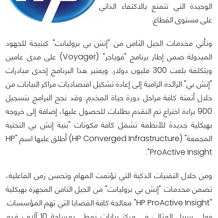
الوحيدة التي تتمتع بالاكتفاء الذاتي
على مستوى القطاع.
وتأتي مخدمات الجيل الثامن من "إتش بي بروليانت" كنتيجة للجهود
المبذولة ضمن إطار برنامج "فوياجر" (Voyager) على مدى عامين
وبتكلفة بلغت 300 مليون دولار. ويعتبر هذا البرنامج إحدى مبادرات
"إتش بي" الرائدة الرامية إلى إعادة تشكيل اقتصاديات مراكز البيانات من
خلال أتمتة كافة مراحل دورة حياة المخدم. وقد نجح البرامج بتسجيل
900 براءة اختراع تم التقدم بطلبات للحصول عليها، إضافة إلى خروجه
بهيكلية جديدة للأنظمة تشمل كافة مكونات "بنية إتش بي التحتية
المجمعة" (HP Converged Infrastructure) أطلق عليها اسم "HP
ProActive Insight".
ومن خلال التقنيات الذكية التي تؤتمت المهام وتحسن زمن الفاعلية،
تضمن مخدمات "إتش بي بروليانت" من الجيل الثامن المجهزة بهيكلية
"HP ProActive Insight" معالجة كافة القضايا التي تهم المؤسسات.
فعلى سبيل المثال، في مركز بيانات نمطي بمساحة 10 آلاف قدم