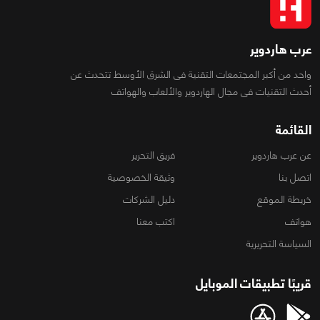
عرب هاردوير
واحد من أكبر المجتمعات التقنية فى الشرق الأوسط تتحدث عن
أحدث التقنيات فى مجال الهاردوير والألعاب والهواتف
القائمة
عن عرب هاردوير
فريق التحرير
اتصل بنا
وثيقة الخصوصية
خريطة الموقع
دليل الشركات
هواتف
اكتب معنا
السياسة التحريرية
قريبًا تطبيقات الموبايل