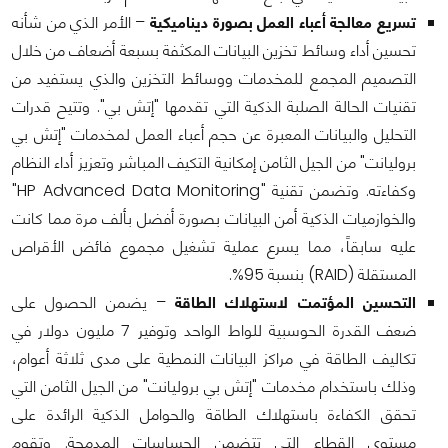
تسريع معالجة أعباء العمل بصورة ديناميكية
– الأمر الذي من شأنه
تحسين أداء وسائط تخزين البيانات المكثفة بسبعة أضعاف من خلال
التصميم المجمع للمخدمات ووسائط التخزين والذي يستفيد من
تقنيات الحالة الصلبة الذكية التي تقدمها "إتش بي". وتتيح قدرات
التحليل والبيانات المعبرة عن حجم أعباء العمل لمخدمات "إتش بي
بروليانت" من الجيل الثامن إمكانية التكيف المباشر وتعزيز أداء النظام
وكفاءته. وتضمن تقنية "HP Advanced Data Monitoring"
والخوازميات الذكية أمن البيانات بصورة أفضل بألف مرة مما كانت
عليه سابقاً، مما يسرع عملية تشغيل مجموع فائض الأقراص
المستقلة (RAID) بنسبة 95%.
التحسين المؤتمت لاستهلاك الطاقة
– يضمن الحصول على
ضعف القدرة الحوسبية للواط الواحد وتوفير 7 مليون دولار في
تكاليف الطاقة في مراكز البيانات النمطية على مدى ثلاثة أعوام،
وذلك باستخدام مخدمات "إتش بي بروليانت" من الجيل الثامن التي
تحقق الكفاءة باستهلاك الطاقة والحوامل الذكية الرائدة على
مستوى القطاع التي تتضمن الحساسات المدمجة. وتقوم