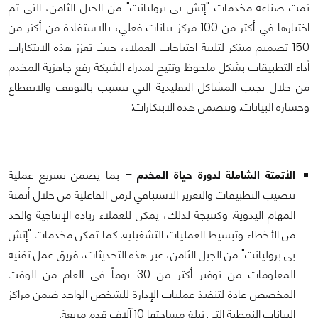
تمت صناعة مخدمات "إتش بي بروليانت" من الجيل الثامن، التي تم
اختبارها في أكثر من 100 مركز بيانات فعلي، بالاستفادة من أكثر من
150 تصميم مبتكر لتلبية احتياجات العملاء، حيث تعزز هذه الابتكارات
أداء التطبيقات بشكل ملحوظ وتتيح لمدراء الشبكة رفع جاهزية المخدم
من خلال تجنب المشاكل التقليدية التي تتسبب بالتوقف والانقطاع
وخسارة البيانات. وتتضمن هذه الابتكارات:
الأتمتة الشاملة لدورة حياة المخدم
– بما يضمن تسريع عملية
تنصيب التطبيقات والتعزيز الاستباقي لزمن الفاعلية من خلال أتمتة
المهام اليدوية. وكنتيجة لذلك، يمكن للعملاء زيادة الإنتاجية والحد
من الأخطاء وتبسيط العمليات التشغيلية. كما تمكن مخدمات "إتش
بي بروليانت" من الجيل الثامن، عبر هذه التحديثات، فريق عمل تقنية
المعلومات من توفير أكثر من 30 يوماً في العام من الوقت
المخصص عادة لتنفيذ عمليات الإدارة للشخص الواحد ضمن مراكز
البيانات النمطية التي تبلغ مساحتها 10 آلاف قدم مربعة.