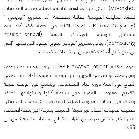
Moonshot)، الذي غير المفاهيم الناظمة لعملية صناعة المخدمات
لتنفيذ عمليات الحوسبة بطاقة منخفضة. أما مشروع "أوديسي "
(Project Odyssey)، المرحلة الثانية من الخطة، فقد أعاد رسم
مستقبل حوسبة العمليات الهامة (mission-critical
computing). ويأتي مشروع "فوياجر" ليتوج الجهود التي تبذلها "إتش
بي" من خلال أتمتة كافة مراحل دورة حياة المخدمات.
تقوم هيكلية "HP ProActive Insight" بالارتقاء بتجربة المستخدم،
وهي تضم توليفة من التجهيزات والبرمجيات قوية الأداء، بما يضمن
النجاح في أتمتة دورة حياة المخدمات، ويسمح في الوقت نفسه
بتقديم المعلومات الفورية حول سلامة أدائها واستهلاكها للطاقة
وغيرها من البيانات المحورية لعملية التشخيص. وكنتيجة لذلك، يمكن
تنصيب تحديثات النظام عبر شبكة الإنترنت بسرعة أكبر بثلاثة أضعاف،
الأمر الذي يخفض بدوره من فترات انقطاع العمليات بنسبة تصل إلى
93%.