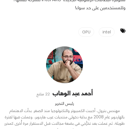
وللمستخدمين على حد سواء!
GPU
intel
أحمد عبد الوهاب
22 متابع
رئيس التحرير
مهندس بترول، أحببت الكمبيوتر والتكنولوجيا منذ الصغر. بدأت الاهتمام
بالهاردوير عام 2008 مع بداية دخولي منتديات عرب هاردوير، وعملت فيها لفترة
طويلة، ثم عملت بعد تخرُّجي في بضعة مجالات قبل الاستقرار مرة أُخرى كمحرر