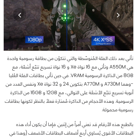
تأتي بعد ذلك الفئة المُتوسّطة والتي تتكوّن من بطاقة رسومية واحدة
هي A550M وتأتي مع 16 نواة Xe و 16 نواة تسريع تتبّع أشعّة، مع
8GB من الذاكرة الرسومية VRAM. في حين تأتي بطاقات الفئة العُليا
-وهما A730M و A770M بتكوين 24 و 32 نواة Xe ونفس العدد من
أنوية تسريع تتبّع الأشعّة على التوالي، مع 12GB و 16GB من الذاكرة
الرسومية. وهذه الأحجام من الذاكرة مُمتازة فعلاً بالنظر لكونها بطاقات
رسومية محمولة.
بالطبع هذه الأرقام قد تعني أمراً من إثنين. فإما أن يكون أداء هذه
البطاقات الأقوى يُساوي أربع أضعاف البطاقات الأضعف (وهذا في