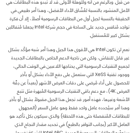
من قبل. وبالرغم من أنه وللوهلة الأولى قد لا تبدو هذه البطاقات هي
الأمل المنشود بالنسبة لعُشّاق الأداء الأفضل، وهذا أمر طبيعي في
الحقيقة بالنسبة لجيل أول من البطاقات الرسومية أصلاً، إلا أن فكرة
تواجد مُنافس جديد على الساحة في حجم شركة Intel يجعلنا مُتفائلين
بشكل كبير للمُستقبل.
نعم لن تكون Intel هي الأقوى هذا الجيل وهذا أمر شبه مؤكّد بشكل
غير قابل للنقاش، ولكن من ناحية الدعم الخاص بالبطاقات الجديدة
لجميع التقنيات الرسومية التي يحتاجها اللاعبين في الوقت الحالي،
ووجود تقنية XeSS التي ستعمل على دفع الأداء بشكل أو بآخر
للحصول على أداء مُرضي على دقات العرض الأشهر (بعيداً عن دِقَّة
العرض 4K)، مع دعم باقي التقنيات الرسومية المُبهرة مثل تتبع
الأشعة وغيرها، فهذه أمور قد تجعل هذا الجيل مقبولاً بشكل أو بآخر.
وهذا أمر سيُحدده عامل واحد فقط وهو عامل السعر (المجهول
للبطاقات المُنفصلة حتى هذه اللحظة) والذي سيكون بكل تأكيد هو
العامل الأكبر (بجانب التوافر بالطبع) في تحديد مقدار النجاح الذي
ستوفّره البطاقات الرسومية الجديدة Intel ARC للشركة نفسها،