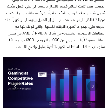
الحقيقة فقد كانت النتائج مُخيبة للآمال بالنسبة لي على الأقل. فأنت
تُقارن هُنا بين بطاقة رسومية مُدمجة وأُخرى مُنفصلة، حتى ولو كانت
من الفئة الدُنيا. ليس هذا فحسب، بل إن الفارق بينهما ليس كبيراً لهذه
الدرجة حتى، وهو ما تُظهره الأرقام نفسها، والتي لو قارنتها مع
البطاقات الرسومية المُحمولة من شركة NVIDIA أو AMD من نفس
الفئة السعرية (والتي تتراوح من 900 دولار وحتى 1300 دولار مثلاً)،
ستجد أن بطاقات Intel قد تكون مُتأخّرة بفارق واضح للأسف.