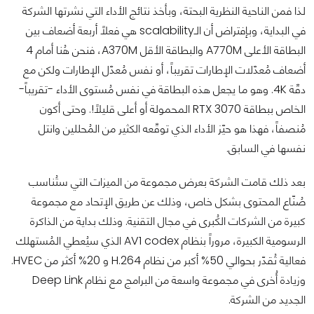
لذا فمن الناحية النظرية البحتة، وبأخذ نتائج الأداء التي نشرتها الشركة
في البداية، وبإفتراض أن الـscalability هي فعلاً أربعة أضعاف بين
البطاقة الأعلى A770M والبطاقة الأقل A370M، فنحن هُنا أمام 4
أضعاف مُعدّلات الإطارات تقريباً، أو نفس مُعدّل الإطارات ولكن مع
دقّة 4K. وهو ما يجعل هذه البطاقة في نفس مُستوى الأداء -تقريباً-
الخاص ببطاقة RTX 3070 المحمولة أو أعلى قليلاً!. وحتى أكون
مُنصفاً، فهذا هو حيّز الأداء الذي توقّعه الكثير من المُحللين وانتل
نفسها في السابق.
بعد ذلك قامت الشركة بعرض مجموعة من الميزات التي ستُناسب
صُنّاع المحتوى بشكل خاص، وذلك عن طريق الإتحاد مع مجموعة
كبيرة من الشركات الكُبرى في مجال التقنية. وذلك بداية من الذاكرة
الرسومية الكبيرة، مروراً بنظام AV1 codex الذي سيُعطي المُستهلك
فعالية تُقدّر بحوالي 50% أكبر من نظام H.264 و 20% أكثر من HVEC.
وزيادة أُخرى في مجموعة واسعة من البرامج مع نظام Deep Link
الجديد من الشركة.