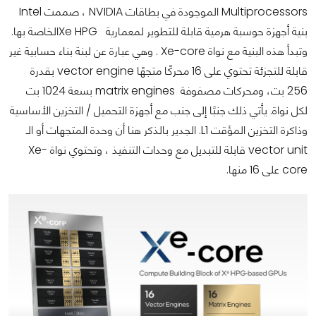
Multiprocessors الموجودة في بطاقات NVIDIA ، صممت Intel
بنية أجهزة حوسبة هرمية قابلة للتطوير لمعمارية Xe HPGالخاصة بها.
وتبدأ هذه البنية مع نواة Xe-core . وهي عبارة عن لبنة بناء حسابية غير
قابلة للتجزئة تحتوي على 16 محركًا متجهًا vector engine بقدرة
256 بت، ومحركات مصفوفة matrix engines بسعة 1024 بت
لكل نواة. يأتي ذلك جنبًا إلى جنب مع أجهزة التحميل / التخزين الأساسية
وذاكرة التخزين المؤقت L1. الجدير بالذكر هنا أن وحدة المتجهات أو الـ
vector unit قابلة للتبديل مع وحدات التنفيذ ، وتحتوي نواة Xe-
core على 16 منها.