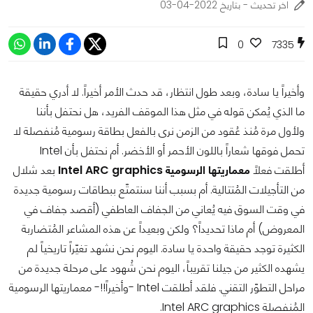
اخر تحديث - بتاريخ 2022-04-03
0
7335
وأخيراً يا سادة، وبعد طول انتظار، قد حدث الأمر أخيراً. لا أدري حقيقة
ما الذي يُمكن قوله في مثل هذا الموقف الفريد، هل نحتفل بأننا
ولأول مرة مُنذ عُقود من الزمن نرى بالفعل بطاقة رسومية مُنفصلة لا
تحمل فوقها شعاراً باللون الأحمر أو الأخضر. أم نحتفل بأن Intel
أطلقت فعلاً
معماريتها الرسومية Intel ARC graphics
بعد شلال
من التأجيلات المُتتالية. أم بسبب أننا سنتمتّع ببطاقات رسومية جديدة
في وقت السوق فيه يُعاني من الجفاف العاطفي (أقصد جفاف في
المعروض) أم ماذا تحديداً؟ ولكن وبعيداً عن هذه المشاعر المُتضاربة
الكثيرة توجد حقيقة واحدة يا سادة. اليوم نحن نشهد تغيّراً تاريخياً لم
يشهده الكثير من جيلنا تقريباً، اليوم نحن شُهود على مرحلة جديدة من
مراحل التطوّر التقني. فلقد أطلقت Intel -وأخيراً!!- معماريتها الرسومية
المُنفصلة Intel ARC graphics.