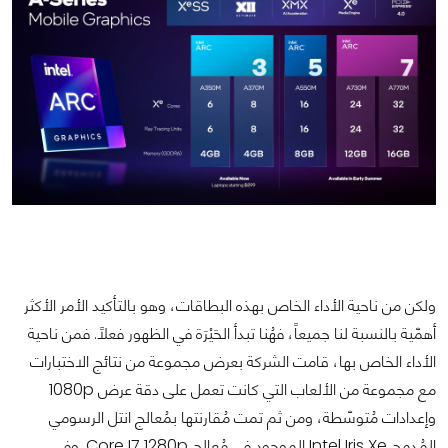
ولكن من ناحية الأداء الخاص بهذه البطاقات، وهو بالتأكيد الأمر الأكثر
أهمّية بالنسبة لنا جميعاً، فهُنا تبدأ الحَيْرَة في الظهور فعلاً. فمن ناحية
الأداء الخاص بها، قامت الشركة بعرض مجموعة من نتائج الاختبارات
مع مجموعة من الألعاب التي كانت تعمل على دقة عرض 1080p
وإعدادات مُتوسّطة، ومن ثم تمت مُقارنتها بمُعالج انتل الرسومي
المُدمج Intel Iris Xe الموجود في مُعالج Core I7 1280p. وفي