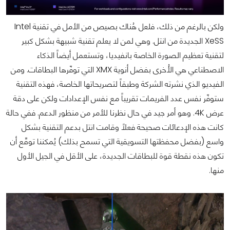
ولكن بالرغم من ذلك، فلعل هُناك بصيص من الأمل في تقنية Intel
XeSS الجديدة من انتل. وهي لمن لا يعلم تقنية شبيهة بشكل كبير
لتقنية تعظيم الصورة الخاصة بانفيديا، وتستعمل أيضاً الذكاء
الاصطناعي هي الأُخرى بفضل أنوية XMX التي توفّرها البطاقات. ومن
الفيديو الذي نشرته الشركة وطبقاً لتصريحاتها الخاصة، فهذه التقنية
ستوفّر نفس عدد الفريمات تقريباً مع نفس الإعدادات ولكن على دقة
عرض 4K. وهو أمر جيد في حال نظرنا للأمر من منظور الدعم. ففي حالة
كانت هذه الإدعائات صحيحة فعلاً وقامت انتل بدعم التقنية بشكل
واسع (بفضل محفظتها التسويقية التي تسمح بذلك) يُمكننا توقّع أن
تكون هذه نقطة قوة للبطاقات الجديدة، على الأقل في الجيل الأول
منها.