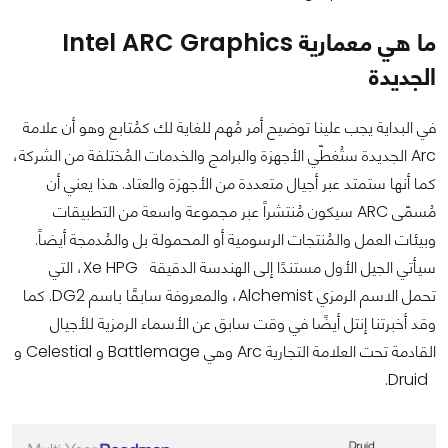
ما هي معمارية Intel ARC Graphics
الجديدة
في البداية يجب علينا توضيح أمر مُهم للغاية لك كمُتابع وهو أن علامة
Arc الجديدة ستُغطّي الأجهزة والبرامج والخدمات المُختلفة من الشركة،
كما أنها ستمتد عبر أجيال متعددة من الأجهزة والعتاد. هذا يعني أن
مُسمّى ARC سيكون مُنتشراً عبر مجموعة واسعة من التطبيقات
وبيئات العمل والمُنتجات الرسومية أو المحمولة بل والمُدمجة أيضاً.
سيأتي الجيل الأول مستندًا إلى الهندسة الدقيقة Xe HPG، التي
تحمل الاسم الرمزي Alchemist، والمعروفة سابقًا باسم DG2. كما
وقد أخبرتنا إنتل أيضًا في وقت سابق عن الأسماء الرمزية للأجيال
القادمة تحت العلامة التجارية Arc وهي Battlemage و Celestial و
Druid.