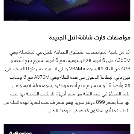
مواصفات كارت شاشة انتل الجديدة
أمّا من ناحية المواصفات، فتحتوي البطاقة الأقل في السلسلة وهي
A350M على 6 أنوية Xe الرسومية، مع 6 أنوية تسريع تتبّع أشّعة و
4GB من الذاكرة الرسومية VRAM والتي لا نعرف سرعتها للأسف. في
حين تأتي البطاقة الأقوى في هذه الفئة وهي A370M مع 8 وحدات
Xe وأيضاً 8 أنوية تسريع تتبّع أشعة وذاكرة رسومية مُشابهة. ولعل
الأمر المُحفّز في هذه الفئة هو سعر أجهزة اللابتوب الخاصة بها حيث
أنها تبدأ بسعر 899 دولار تقريباً وهو سعر مُناسب للغاية لهذه الفئة من
الأداء، كما أنها ستكون مُتاحة في الوقت الحالي.