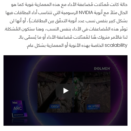
حالة كانت مُعدّلات مُضاعفة الأداء مع هذه المعمارية قوية كما هو
الحال مثلاً مع أنوية NVIDIA الرسومية التي تتناسب أداء البطاقات فيها
بشكل كبير بنفس نسب عدد أنوية التدفّق بين البطاقات)، أو أنها لن
توفّر هذه المُضاعفات في الأداء بنفس النسب، وهنا ستكون المُشكلة.
لذا فالأمر متروك هُنا لمُعدّلات مُضاعفة الأداء أو ما يُسمّى بالـ
scalability الخاصة بهذه الأنوية أو المعمارية بشكل عام.