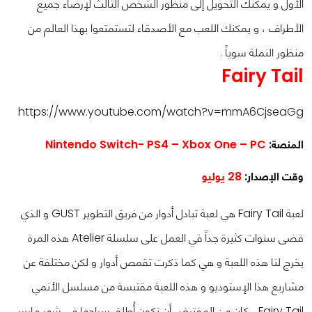
الأول و يمكنك التحويل إلى منظور الشخص الثالث لإرضاء جميع
الأطراف ، و يمكنك اللعب مع الأصدقاء لتستمتعوا بهذا العالم من
منظور النملة سوياً .
Fairy Tail
https://www.youtube.com/watch?v=mmA6CjseaGg
المنصة:
PS4 – Xbox One – PC
Nintendo Switch-
وقت الإصدار:
28 يوليو
لعبة Fairy Tail هي لعبة تبادل أدوار من فريق التطوير GUST و الذي
قضى سنوات كثيرة جداً في العمل على سلسلة Atelier هذه المرة
يخرج لنا هذه اللعبة و هي كما ذكرت تقمص أدوار و لكن مختلفة عن
مشاريع هذا الإستوديو و هذه اللعبة مقتبسة من مسلسل الأنمي
Fairy Tail ، كان من المفترض أن تكون أُطلق سراحها في شهر مارس