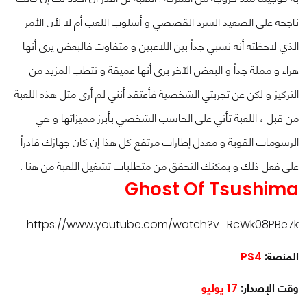
ناجحة على الصعيد السرد القصصي و أسلوب اللعب أم لا لأن الأمر
الذي لاحظته أنه نسبي جداً بين اللاعبين و متفاوت فالبعض يرى أنها
هراء و مملة جداً و البعض الآخر يرى أنها عميقة و تتطب المزيد من
التركيز و لكن عن تجربتي الشخصية فأعتقد أنني لم أرى مثل هذه اللعبة
من قبل ، اللعبة تأتي على الحاسب الشخصي بأبرز مميزاتها و هي
الرسومات القوية و معدل إطارات مرتفع كل هذا إن كان جهازك قادراً
على فعل ذلك و يمكنك التحقق من متطلبات تشغيل اللعبة من هنا .
Ghost Of Tsushima
https://www.youtube.com/watch?v=RcWk08PBe7k
المنصة:
PS4
وقت الإصدار:
17 يوليو