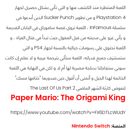
اللعبة المنتظرة منذ الكشف عنها و التي تأتي بشكل حصري لجهاز
Playstation 4 و من تطوير Sucker Punch الذين أبدعوا في
سلسلة InFamous ، اللعبة تروي قصة ساموراي في اليابان القديمة
و يأتي غزو على مدينته من قبل المغول حيث تبدأ في قتال الغزاة ، و
اللعبة تحتوي على رسومات خيالية بالنسبة لجهاز PS4 و التي
ستستنزف جميع قدراته، اللعبة ستأتي بترجمة عربية و لا نعلم إن كانت
سوني ستفاجئنا بدبلجة مصرية لها أم لا و لكن في النهاية هي اللعبة
الخاتمة لهذا الجيل و أتمنى أن أقول حين صدورها "ختامها مسك"
لتعوض كارثة الشهر الماضي The Last Of Us Part 2 .
Paper Mario: The Origami King
https://www.youtube.com/watch?v=FX6DTLcWUdY
المنصة:
Nintendo Switch