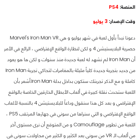
المنصة:
PS4
وقت الإصدار:
3
يوليو
دعونا نبدأ بأول لعبة في شهر يوليو و هي Marvel's Iron Man VR
حصرية البلايستيشن 4 و لكن لنظارة الواقع الإفتراضي ، الرائع في الأمر
أن Iron Man لم نشهد له لعبة جديدة منذ سنوات و لكن ها هو يعود
من جديد بتجربة جديدة كلياً مليئة بالمغامرات لتحاكي تجربة Iron Man
كاملة و مع الذكر تجربتك ستكون بداخل بدلة Iron Man.
أشعر بأن
اللعبة ستحدث نقلة كبيرة في ألعاب الأبطال الخارقين الخاصة بالواقع
الإفتراضي و بعد كل هذا سنقول وداعاً للبلايستيشن 4 بالنسبة لألعاب
الواقع الإفتراضي و التي سنراها من سوني في جهازها المرتقب PS5 ،
اللعبة من تطوير Camouflage و من المتوقع أن نرى مستوى آخر
من ألعاب الـ VR من سوني بعد الكثير و الكثير من محاولات سوني في