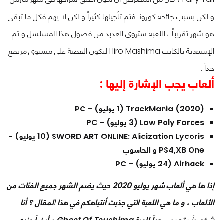
و لكن بسبب جائحة كورونا فتم تأجيلها كثيراً و لكن لا يهم فكل ما تبقى
هو شهر تقريباً ، اللعبة ستروي العديد من فصول هذا المسلسل و تم
الإستعانة بالكاتب Hiro Mashima لتكون القصة على مستوى مرتفع
جداً .
ألعاب يجب الإشارة إليها :
TrackMania (2020) (1 يوليو) - PC
Low Poly Forces (3 يوليو) - PC
SWORD ART ONLINE: Alicization Lycoris (10 يوليو) -
PS4,XB One و الحاسوب
Airhack (24 يوليو) - PC
إذا ها هي ألعاب شهر يوليو 2020 حيث يضم الشهر جميع الفئات من
الألعاب ، و ما هي اللعبة التي جذبت أنتباهكم في هذا المقال ؟ أنا
شخصياً متحمس جداً للعبة Ghost Of Tsushima و أيضاً عندي