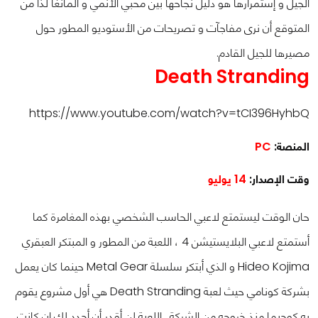
الجيل و إستمرارها هو دليل نجاحها بين محبي الأنمي و المانغا لذا من
المتوقع أن نرى مفاجآت و تصريحات من الأستوديو المطور حول
مصيرها للجيل القادم.
Death Stranding
https://www.youtube.com/watch?v=tCI396HyhbQ
المنصة:
PC
وقت الإصدار:
14 يوليو
حان الوقت ليستمتع لاعبي الحاسب الشخصي بهذه المغامرة كما
أستمتع لاعبي البلايستيشن 4 ، اللعبة من المطور و المبتكر العبقري
Hideo Kojima و الذي أبتكر سلسلة Metal Gear حينما كان يعمل
بشركة كونامي حيث لعبة Death Stranding هي أول مشروع يقوم
به كوجيما منذ خروجه من الشركة .
اللعبة لن أقدر أن أحدد لك إن كانت