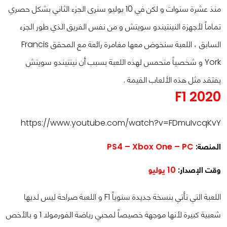
منذ عشرة سنوات و لكن في 10 يوليو سنرى الجزء الثاني بشكل حصري
تماماً لأجهزة النينتيندو سويتش و من نفس الفريق الذي طور الجزء
السابق ، اللعبة سنخوض معها مغامرة رائعة مع المحقق Francis
York و شخصياً متحمس لهذه اللعبة بسبب أن نينتيندو سويتش
يفتقد مثل هذه الألعاب القيمة .
F1 2020
https://www.youtube.com/watch?v=FDmuIvcqKvY
المنصة:
PS4 – Xbox One – PC
وقت الإصدار:
10 يوليو
اللعبة التي تأتي بنسخة جديدة سنوياً F1 و اللعبة صراحة ليس لديها
شعبية كبيرة لأنها موجهة خصيصاً لمحبي رياضة الفورمولا 1 و بالأخص