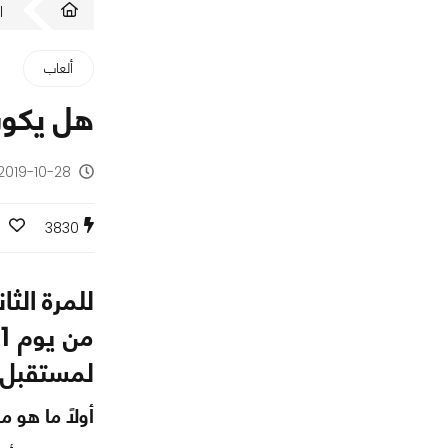
ا
ألعاب
هل يكون معرض Insomnia Egypt
2019-10-28 - منذ 6 سنوات
3830
لمستقبل ا
أولًا ما هو مهرجان a