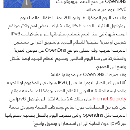
OpenDNS عن فتح الدعم لبروتوكولات
IPv6 اليوم عبر منصاته.
وقد يعد اليوم الموافق 8 يونيو 2011 يمثل احتفالا عالميا بيوم
بروتوكول الانترنت الجديد IPv6 ,وقد شاركت بعض اهم واكثر مواقع
الويب شهرة فى هذا اليوم بتسليم محتوياتها عبر بروتوكولات IPv6
كعرض او تجربة حقيقية للنظام الجديد ,وتشويق اكثر الى مستقبل
الانترنت القريب ,ولم تتخلى مواقع OpenDns عن خوض التجربة
والمشاركة فى هذا اليوم العالمى وتقديم النظام الجديد ايضا بشكل
واسع الى الجميع.
وقد صرحت OpenDNS عبر مدونتها قائلة:
"اننا من اكبر انصار اليوم العالمى لIPv6 ,سواء فى المفهوم او التجربة
والممارسة الحقيقية الاولى للنظام الجديد ,ووفقا لما يقدمه موقع
Inernet Society
,فان هناك 24 ساعة اختبار لبروتوكول Ipv6 من
قبل كثير من المنظمات حول العالم ,وشركات التقنية ومزودى خدمة
الانترنت مثل opendns والتى تحفزت اليوم بالفعل بتقديم محتوياتها
عبر Ipv6 ,دون الحاجة الى اى استثمار او وصول واسع"