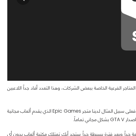
تاجر الفرعية الخاصة ببعض الشركات، وهذا التعدد أفاد جداً اللاعبين
بسبب اشتعال المنافسة بين المتاجر أصبحنا نجد الكثير من العروض والخصومات المتجددة فعلى سبيل المثال لدينا متجر Epic Games الذي يقدم ألعاب مجانية
ون هذه الألعاب ليست جديدة جداً ولكن في المجمل هي ألعاب AAA وممتعة جداً وبعد فترة بسيطة جداً ستجد أنك تمتلك مكتبة ألعاب بدون أي