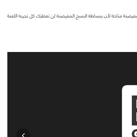
رصنة متاحة لأن ببساطة النسخ المقرصنة لن تعطيك كل تجربة اللعبة