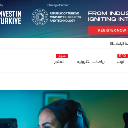
ة الرامات🔴
5/10
تسوق
توب
رياضات إلكترونية
المتجر