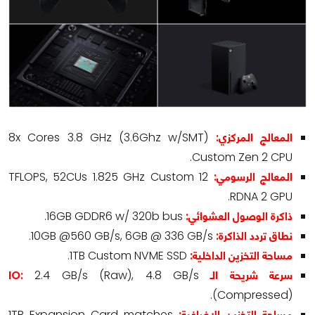
المعالج المركزي:
8x Cores 3.8 GHz (3.6Ghz w/SMT)
Custom Zen 2 CPU.
المعالج الرسومي:
12 TFLOPS, 52CUs 1.825 GHz Custom
RDNA 2 GPU.
ذاكرة الوصول العشوائي:
16GB GDDR6 w/ 320b bus.
نطاق تردد الذاكرة:
10GB @560 GB/s, 6GB @ 336 GB/s.
مساحة التخزين الداخلية:
1TB Custom NVME SSD.
سرعة شريحة الـ
2.4 GB/s (Raw), 4.8 GB/s
IO:
(Compressed).
مساحة التخزين الإضافية:
1TB Expansion Card matches