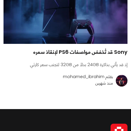
Sony قد تُخفض مواصفات PS6 لإنقاذ سعره
إذ قد يأتي بذاكرة 24GB بدلًا من 32GB لتجنب سعر كارثي
بقلم mohamed_ibrahim
منذ شهرين