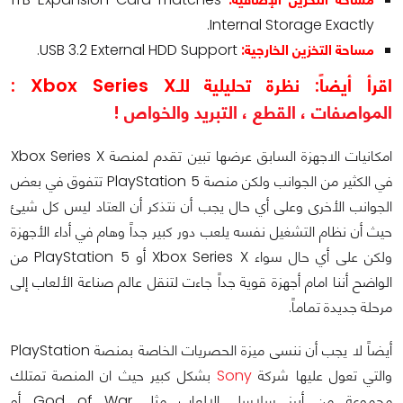
Internal Storage Exactly.
مساحة التخزين الخارجية:
USB 3.2 External HDD Support.
اقرأ أيضاً: نظرة تحليلية للـXbox Series X :
المواصفات ، القطع ، التبريد والخواص !
امكانيات الاجهزة السابق عرضها تبين تقدم لمنصة Xbox Series X
في الكثير من الجوانب ولكن منصة PlayStation 5 تتفوق في بعض
الجوانب الأخرى وعلى أي حال يجب أن نتذكر أن العتاد ليس كل شيئ
حيث أن نظام التشغيل نفسه يلعب دور كبير جداً وهام في أداء الأجهزة
ولكن على أي حال سواء Xbox Series X أو PlayStation 5 من
الواضح أننا امام أجهزة قوية جداً جاءت لتنقل عالم صناعة الألعاب إلى
مرحلة جديدة تماماً.
أيضاً لا يجب أن ننسى ميزة الحصريات الخاصة بمنصة PlayStation
والتي تعول عليها شركة
Sony
بشكل كبير حيث ان المنصة تمتلك
مجموعة من أبرز سلاسل الالعاب مثل God of War أو