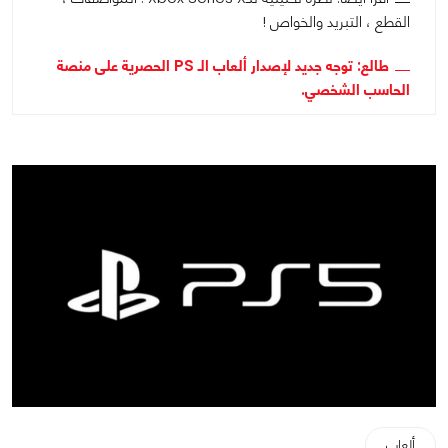
القطع ، التبريد والخواص !
طالع: توجه جديد لإصدار ألعاب الـ PS الحصرية على منصة
الحاسب الشخصي.
ألعاب