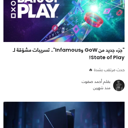
"جزء جديد من GoW وInfamous".. تسريبات مشوّقة لـ
State of Play!
حدث مرتقب بشدة 🔥
بقلم أحمد صفوت
منذ شهرين