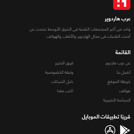
عرب هاردوير
واحد من أكبر المجتمعات التقنية فى الشرق الأوسط تتحدث عن
أحدث التقنيات فى مجال الهاردوير والألعاب والهواتف
القائمة
عن عرب هاردوير
فريق التحرير
اتصل بنا
وثيقة الخصوصية
خريطة الموقع
دليل الشركات
هواتف
اكتب معنا
السياسة التحريرية
قريبًا تطبيقات الموبايل