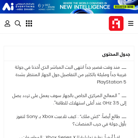
جدول المحتوى
منذ وقت قصير جداً انتهى البث المباشر الذي أخذنا في جولة
قريبة جداً ومليئة بالكثير من التفاصيل حول الجهاز المنتظر بشدة
PlayStation 5
" المعالج المركزي الخاص بالجهاز سوف يعمل على تردد يصل
إلى 3.5 GHz عند أعلى استهلاك للطاقة".
طالع أيضاً: “كش ملك” : كيف تلاعبت Xbox بـ Sony لتفوز
بأول جولة في حرب المنصات؟
اقرأ أيضاً: نظرة تحليلية للـXbox Series X : المواصفات ،