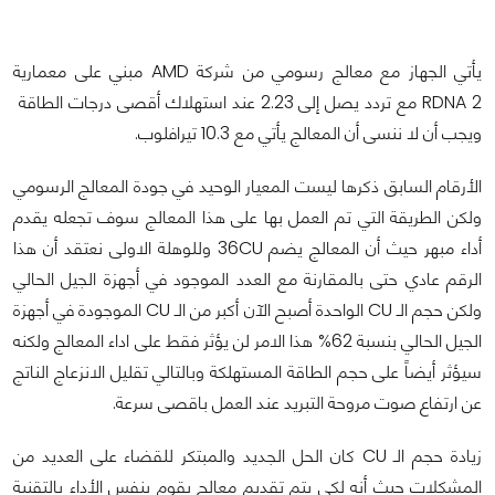
يأتي الجهاز مع معالج رسومي من شركة AMD مبني على معمارية
RDNA 2 مع تردد يصل إلى 2.23 عند استهلاك أقصى درجات الطاقة
ويجب أن لا ننسى أن المعالج يأتي مع 10.3 تيرافلوب.
الأرقام السابق ذكرها ليست المعيار الوحيد في جودة المعالج الرسومي
ولكن الطريقة التي تم العمل بها على هذا المعالج سوف تجعله يقدم
أداء مبهر حيث أن المعالج يضم 36CU وللوهلة الاولى نعتقد أن هذا
الرقم عادي حتى بالمقارنة مع العدد الموجود في أجهزة الجيل الحالي
ولكن حجم الـ CU الواحدة أصبح الآن أكبر من الـ CU الموجودة في أجهزة
الجيل الحالي بنسبة 62% هذا الامر لن يؤثر فقط على اداء المعالج ولكنه
سيؤثر أيضاً على حجم الطاقة المستهلكة وبالتالي تقليل الانزعاج الناتج
عن ارتفاع صوت مروحة التبريد عند العمل باقصى سرعة.
زيادة حجم الـ CU كان الحل الجديد والمبتكر للقضاء على العديد من
المشكلات حيث أنه لكي يتم تقديم معالج يقوم بنفس الأداء بالتقنية