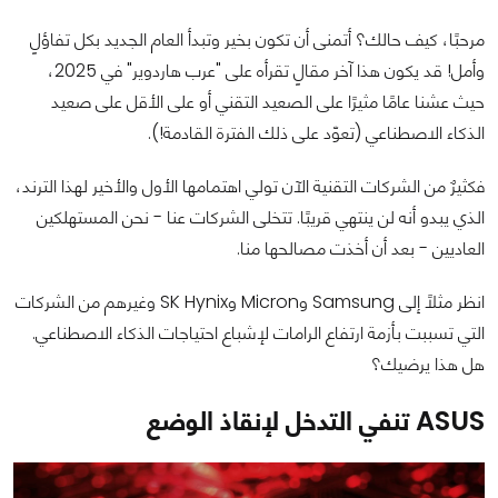
مرحبًا، كيف حالك؟ أتمنى أن تكون بخير وتبدأ العام الجديد بكل تفاؤلٍ
وأمل! قد يكون هذا آخر مقالٍ تقرأه على "عرب هاردوير" في 2025،
حيث عشنا عامًا مثيرًا على الصعيد التقني أو على الأقل على صعيد
الذكاء الاصطناعي (تعوّد على ذلك الفترة القادمة!).
فكثيرٌ من الشركات التقنية الآن تولي اهتمامها الأول والأخير لهذا الترند،
الذي يبدو أنه لن ينتهي قريبًا. تتخلى الشركات عنا - نحن المستهلكين
العاديين - بعد أن أخذت مصالحها منا.
انظر مثلًا إلى Samsung وMicron وSK Hynix وغيرهم من الشركات
التي تسببت بأزمة ارتفاع الرامات لإشباع احتياجات الذكاء الاصطناعي.
هل هذا يرضيك؟
ASUS تنفي التدخل لإنقاذ الوضع