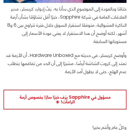
ختامًا وبالعودة إلى الموضوع الذي بدأنا به، زفّ إدوارد كريسلر، مدير
العلاقات العامة في شركة Sapphire، خبرًا أقل تشاؤمًا بشأن أزمة
الذاكرة العشوائية، متوقعًا استقرار السوق خلال فترة تتراوح بين 6 و8
أشهر، لكنه أوضح أن هذا الاستقرار لا يعني عودة الأسعار إلى
مستوياتها السابقة.
وأوضح كريسلر، في حديثه مع Hardware Unboxed، أن الأزمة قد
تمتد إلى كروت الشاشة أيضًا، مشيرًا إلى أن الحد من تفاقمها يتطلب
عدم الهلع، حتى لا يطول أمد الأزمة.
مسؤول في Sapphire يزف خبرًا سارًا بخصوص أزمة
الرامات! ☀️
وكلُ عامٍ وأنتم بخير!