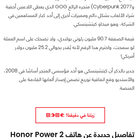
وCyberpunk 2077) متجره الرائع GOG الذي يعطي اللاعبين أحقية
شراء الألعاب بشكل دائم ومميزات أخرى إلى أحد كبار المساهمين في
الشركة، وهو ميخاو كيتشينسكي.
قيمة الصفقة 90.7 مليون زلوتي بولندي، ولا تضحك على اسم العملة
لو سمحت، واحترم هذا الرقم لأنه يُقدر بحوالي 25.2 مليون دولار
أمريكي!
جدير بالذكر أن كيتشينسكي هو أحد مؤسسي المتجر أساسًا في 2008،
والأستديو وقع اتفاقية توزيع تضمن إصدار ألعابها القادمة على
المنصة.
زيتنا في دقيقنا! 🫱🏻‍🫲🏻
تفاصيل جديدة عن هاتف Honor Power 2