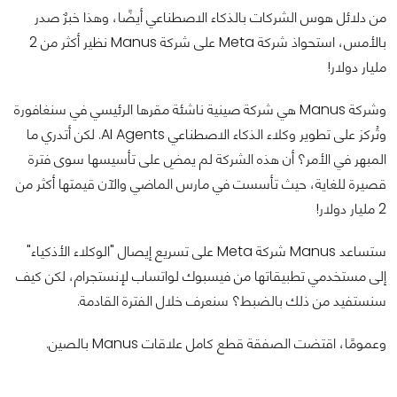
من دلائل هوس الشركات بالذكاء الاصطناعي أيضًا، وهذا خبرٌ صدر
بالأمس، استحواذ شركة Meta على شركة Manus نظير أكثر من 2
مليار دولار!
وشركة Manus هي شركة صينية ناشئة مقرها الرئيسي في سنغافورة
وتُركز على تطوير وكلاء الذكاء الاصطناعي AI Agents. لكن أتدري ما
المبهر في الأمر؟ أن هذه الشركة لم يمضِ على تأسيسها سوى فترة
قصيرة للغاية، حيث تأسست في مارس الماضي والآن قيمتها أكثر من
2 مليار دولار!
ستساعد Manus شركة Meta على تسريع إيصال "الوكلاء الأذكياء"
إلى مستخدمي تطبيقاتها من فيسبوك لواتساب لإنستجرام، لكن كيف
سنستفيد من ذلك بالضبط؟ سنعرف خلال الفترة القادمة.
وعمومًا، اقتضت الصفقة قطع كامل علاقات Manus بالصين.