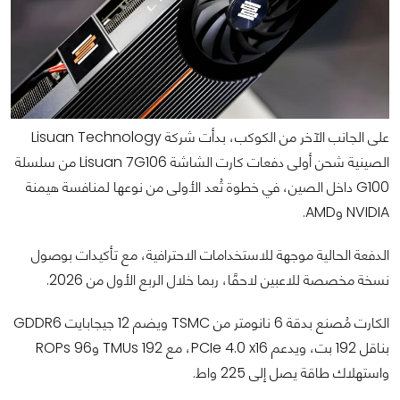
على الجانب الآخر من الكوكب، بدأت شركة Lisuan Technology
الصينية شحن أولى دفعات كارت الشاشة Lisuan 7G106 من سلسلة
G100 داخل الصين، في خطوة تُعد الأولى من نوعها لمنافسة هيمنة
NVIDIA وAMD.
الدفعة الحالية موجهة للاستخدامات الاحترافية، مع تأكيدات بوصول
نسخة مخصصة للاعبين لاحقًا، ربما خلال الربع الأول من 2026.
الكارت مُصنع بدقة 6 نانومتر من TSMC ويضم 12 جيجابايت GDDR6
بناقل 192 بت، ويدعم PCIe 4.0 x16، مع 192 TMUs و96 ROPs
واستهلاك طاقة يصل إلى 225 واط.