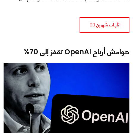
تأجلت شهرين ✌🏼
هوامش أرباح OpenAI تقفز إلى 70%