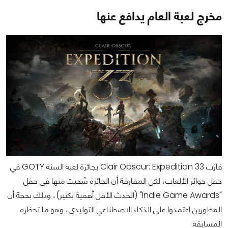
مخرج لعبة العام يدافع عنها
فازت Clair Obscur: Expedition 33 بجائزة لعبة السنة GOTY في
حفل جوائز الألعاب، لكن المفارقة أن الجائزة سُحبت منها في حفل
"Indie Game Awards" (الحدث الأقل أهمية بكثير)، وذلك بحجة أن
المطورين اعتمدوا على الذكاء الاصطناعي التوليدي، وهو ما تحظره
المسابقة.