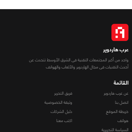
عرب هاردوير
واحد من أكبر المجتمعات التقنية فى الشرق الأوسط تتحدث عن
أحدث التقنيات فى مجال الهاردوير والألعاب والهواتف
القائمة
عن عرب هاردوير
فريق التحرير
اتصل بنا
وثيقة الخصوصية
خريطة الموقع
دليل الشركات
هواتف
اكتب معنا
السياسة التحريرية