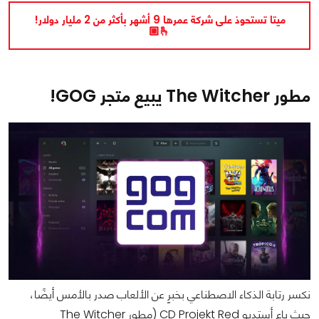
ميتا تستحوذ على شركة عمرها 9 أشهر بأكثر من 2 مليار دولار!
🫰🏼
مطور The Witcher يبيع متجر GOG!
نكسر رتابة الذكاء الاصطناعي بخبرٍ عن الألعاب صدر بالأمس أيضًا،
حيث باع أستديو CD Projekt Red (مطور The Witcher