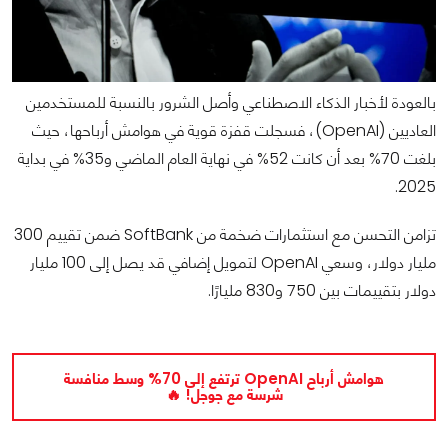
بالعودة لأخبار الذكاء الاصطناعي وأصل الشرور بالنسبة للمستخدمين
العاديين (OpenAI)، فسجلت قفزة قوية في هوامش أرباحها، حيث
بلغت 70% بعد أن كانت 52% في نهاية العام الماضي و35% في بداية
2025.
تزامن التحسن مع استثمارات ضخمة من SoftBank ضمن تقييم 300
مليار دولار، وسعي OpenAI لتمويل إضافي قد يصل إلى 100 مليار
دولار بتقييمات بين 750 و830 مليارًا.
هوامش أرباح OpenAI ترتفع إلى 70% وسط منافسة
شرسة مع جوجل! 🔥