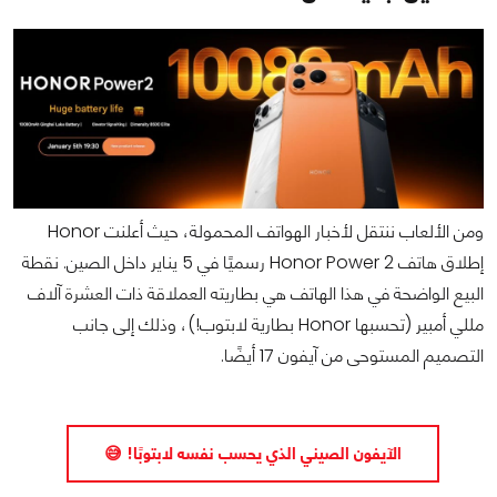
ومن الألعاب ننتقل لأخبار الهواتف المحمولة، حيث أعلنت Honor
إطلاق هاتف Honor Power 2 رسميًا في 5 يناير داخل الصين. نقطة
البيع الواضحة في هذا الهاتف هي بطاريته العملاقة ذات العشرة آلاف
مللي أمبير (تحسبها Honor بطارية لابتوب!)، وذلك إلى جانب
التصميم المستوحى من آيفون 17 أيضًا.
الآيفون الصيني الذي يحسب نفسه لابتوبًا! 😅