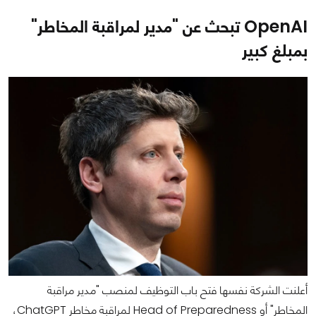
OpenAI تبحث عن "مدير لمراقبة المخاطر"
بمبلغ كبير
أعلنت الشركة نفسها فتح باب التوظيف لمنصب "مدير مراقبة
المخاطر" أو Head of Preparedness لمراقبة مخاطر ChatGPT،