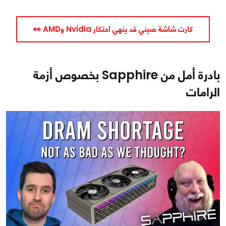
كارت شاشة صيني قد ينهي احتكار Nvidia وAMD 👀
بادرة أمل من Sapphire بخصوص أزمة
الرامات