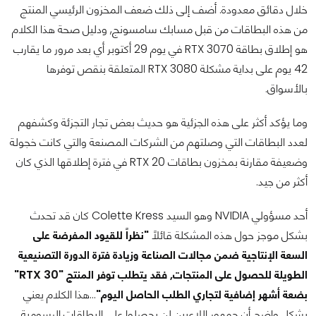
خلال دقائق معدودة. أضف إلى ذلك ضعف المخزون الرئيسي المنتج
من هذه البطاقات من قبل مسابك سامسونج, ودليل صحة هذا الكلام
هو إطلاق بطاقة RTX 3070 في يوم 29 أكتوبر أي بعد مرور ما يقارب
42 يوم على بداية مشكلة RTX 3080 المتعلقة بنقص توفرها
بالأسواق.
وما يؤكد أكثر على هذه الجزئية هو حديث بعض تجار التجزئة وكشفهم
لعدد البطاقات التي وصلتهم من الشركات المصنعة والتي كانت خجولة
وضعيفة مقارنة بمخزون بطاقات RTX 20 في فترة إطلاقها الذي كان
أكثر من جيد.
أحد مسؤولي NVIDIA وهو السيد Colette Kress كان قد تحدث
بشكل موجز حول هذه المشكلة قائلاً
"نظراً للقيود المفرضة على
السعة الإنتاجية ضمن مجالات الصناعة وزيادة فترة الدورة التصنيعية
الطويلة للحصول على المنتجات, فقد يتطلب توفر المنتج "RTX 30"
بضعة أشهر إضافية لتجاري الطلب الحاصل اليوم"
...هذا الكلام يعني
بشكل واضح أن جمهور اللاعبين لن يحصلوا على البطاقات الرسومية