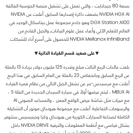
بسعة 80 جيجابايت ، والتي تعمل على تشغيل منصة الحوسبة الفائقة
NVIDIA HGX AI بضعف ذاكرة إصدارها السابق. أعلنت عن NVIDIA
DGX Station A100 وهو خادم مجموعة عمل بيتاسكال الوحيد في
العالم للتعلم الآلي وأعباء عمل علوم البيانات, والجيل القادم من
NVIDIA Mellanox InfiniBand للحصول على أسرع أداء للشبكات.
🔽على صعيد قسم القيادة الذاتية🔽
بلغت عائدات الربع الثالث مبلغ وقدره 125 مليون دولار بزيادة 13 بالمئة
عن الربع السابق وبانخفاض 23 بالمئة عن العام السابق. في هذا الربع
أعلنت مع مرسيدس-بنز عن تشغل الجيل التالي من نظام قمرة القيادة
MBUX AI ، ليتم عرضها أولاً في سيارة السيدان الجديدة من الفئة S ،
مع ميزات مثل شاشة عرض الواقع المعزز ، والمساعد الصوتي AI
والرسومات التفاعلية. أعلنت مع مجموعة هيونداي موتور أن التشكيلة
الكاملة لصناعة السيارات الكورية من هيونداي وكيا وجينيسيس ستتوفر
بشكل قياسي مع أنظمة المعلومات والترفيه NVIDIA DRIVE داخل