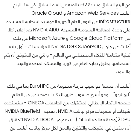
عن الربع السابق وبزيادة 162 بالمئة عن العام السابق. في هذا الربع
اعلنت Amazon Web Services و Oracle Cloud
Infrastructure عن التوفر العام لأجهزة الحوسبة السحابية المستندة
على وحدة المعالجة الرسومية المسرعة NVIDIA A100 بعد إعلان كلاً
من Google Cloud Platform و Microsoft Azure عن ذلك.
أعلنت عن حلول NVIDIA DGX SuperPOD للمؤسسات - أول بنية
تحتية متكاملة للذكاء الاصطناعي في العالم - والتي من المتوقع أن يتم
استخدامها بحلول نهاية العام في كوريا والمملكة المتحدة والهند
والسويد.
أعلنت أن خمسة حواسيب خارقة مدعومة من EuroHPC بما في ذلك
"ليوناردو" - وهو أسرع حاسوب خارق للذكاء الاصطناعي في العالم
صممه الاتحاد الإيطالي المشترك بين الجامعات CINECA - ستستخدم
شبكات أو مسرعات مركز بيانات NVIDIA . تقديم NVIDIA BlueField-
2 DPU(وحدة معالجة البيانات) - بدعم من NVIDIA DOCA لتحقيق
أداء مذهل في الشبكات والتخزين والأمن لكل مركز بيانات. أعلنت عن