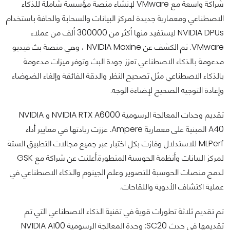
شراكة واسعة مع VMware لإنشاء منصة مؤسسة شاملة للذكاء
الاصطناعي ومعمارية جديدة لمركز البيانات والسحابة والحافة باستخدام
NVIDIA DPUs ليستفيد منها أكثر من 300000 ألف من عملاء
VMware. تم الكشف عن NVIDIA Maxine ، وهي منصة بث فيديو
مدعومة بالذكاء الاصطناعي تعزز جودة البث وتوفر ميزات مدعومة
بالذكاء الاصطناعي مثل تصحيح النظر والدقة الفائقة وإلغاء الضوضاء
وإعادة التوجيه الصحيح لإضاءة الوجه.
تقديم وحدات المعالجة الرسومية NVIDIA RTX A6000 و NVIDIA
A40 المبنية على معمارية Ampere. عززت ريادتها في معايير أداء
MLPerf للاستدلال وفازت بكل اختبار عبر جميع مجالات التطبيق الستة
لمركز البيانات وأنظمة الحوسبة المتطورة.أعلنت عن شراكة مع GSK
لدمج منصات الحوسبة للتصوير وعلم الجينوم والذكاء الاصطناعي في
عملية اكتشاف الأدوية واللقاحات.
تم تقديم ثلاثة تطورات قوية في تقنية الذكاء الاصطناعي التي تم
تقديمها في حدث SC20: وحدة المعالجة الرسومية NVIDIA A100