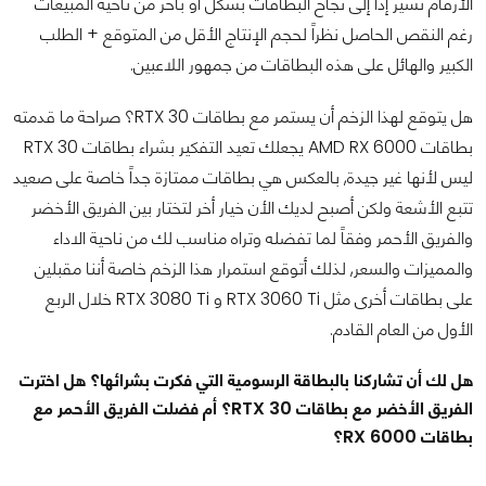
الأرقام تشير إذاً إلى نجاح البطاقات بشكل أو بأخر من ناحية المبيعات
رغم النقص الحاصل نظراً لحجم الإنتاج الأقل من المتوقع + الطلب
الكبير والهائل على هذه البطاقات من جمهور اللاعبين.
هل يتوقع لهذا الزخم أن يستمر مع بطاقات RTX 30؟ صراحة ما قدمته
بطاقات AMD RX 6000 يجعلك تعيد التفكير بشراء بطاقات RTX 30
ليس لأنها غير جيدة, بالعكس هي بطاقات ممتازة جداً خاصة على صعيد
تتبع الأشعة ولكن أصبح لديك الأن خيار أخر لتختار بين الفريق الأخضر
والفريق الأحمر وفقاً لما تفضله وتراه مناسب لك من ناحية الاداء
والمميزات والسعر, لذلك أتوقع استمرار هذا الزخم خاصة أننا مقبلين
على بطاقات أخرى مثل RTX 3060 Ti و RTX 3080 Ti خلال الربع
الأول من العام القادم.
هل لك أن تشاركنا بالبطاقة الرسومية التي فكرت بشرائها؟ هل اخترت
الفريق الأخضر مع بطاقات RTX 30؟ أم فضلت الفريق الأحمر مع
بطاقات RX 6000؟