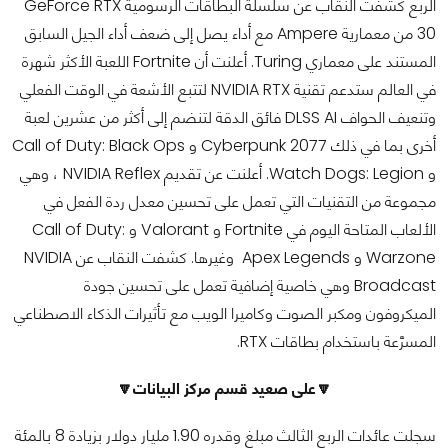
الربع كشفت النقاب عن سلسلة البطاقات الرسومية GeForce RTX
30 من معمارية Ampere مع أداء يصل إلى ضعف أداء الجيل السابق
المستند على معماري Turing. أعلنت أن Fortnite اللعبة الأكثر شهرة
في العالم ستدعم تقنية NVIDIA RTX لتتبع الأشعة في الوقت الفعلي
وتنعيف الحواف DLSS AI فائق الدقة لتنضم إلى أكثر من عشرين لعبة
أخرى بما في ذلك Cyberpunk 2077 و Call of Duty: Black Ops
و Watch Dogs: Legion. أعلنت عن تقديم NVIDIA Reflex ، وهي
مجموعة من التقنيات التي تعمل على تحسين معدل ردة الفعل في
الألعاب المتاحة اليوم في Fortnite و Valorant و Call of Duty:
Warzone و Apex Legends وغيرها. كشفت النقاب عن NVIDIA
Broadcast وهي خاصية إضافية تعمل على تحسين جودة
الميكروفون ومكبر الصوت وكاميرا الويب مع تأثيرات الذكاء الاصطناعي
المسرَّعة باستخدام بطاقات RTX.
🔽على صعيد قسم مركز البيانات🔽
سجلت عائدات الربع الثالث مبلغ وقدره 1.90 مليار دولار بزيادة 8 بالمئة