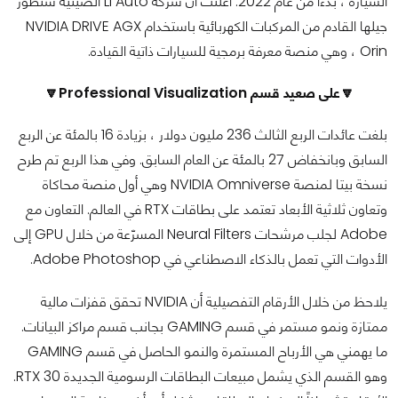
السيارة ، بدءًا من عام 2022. أعلنت أن شركة Li Auto الصينية ستطور
جيلها القادم من المركبات الكهربائية باستخدام NVIDIA DRIVE AGX
Orin ، وهي منصة معرفة برمجية للسيارات ذاتية القيادة.
🔽على صعيد قسم Professional Visualization🔽
بلغت عائدات الربع الثالث 236 مليون دولار ، بزيادة 16 بالمئة عن الربع
السابق وبانخفاض 27 بالمئة عن العام السابق. وفي هذا الربع تم طرح
نسخة بيتا لمنصة NVIDIA Omniverse وهي أول منصة محاكاة
وتعاون ثلاثية الأبعاد تعتمد على بطاقات RTX في العالم. التعاون مع
Adobe لجلب مرشحات Neural Filters المسرّعة من خلال GPU إلى
الأدوات التي تعمل بالذكاء الاصطناعي في Adobe Photoshop.
يلاحظ من خلال الأرقام التفصيلية أن NVIDIA تحقق قفزات مالية
ممتازة ونمو مستمر في قسم GAMING بجانب قسم مراكز البيانات.
ما يهمني هي الأرباح المستمرة والنمو الحاصل في قسم GAMING
وهو القسم الذي يشمل مبيعات البطاقات الرسومية الجديدة RTX 30.