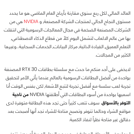
العائد المالي لكل ربع سنوي مقارنة بأرباح العام الماضي هو ما يحدد
مستوى النجاح الحالي لمنتجات الشركة المصنعة, و
NVIDIA
هي من
الشركات المصنعة الضخمة في مجال المعالجات الرسومية التي انتقلت
بها من عالم الالعاب لتشمل اليوم كلاً من قطاع الذكاء الاصطناعي,
التعلم العميق, القيادة الذاتية, مركاز البيانات, الخدمات السحابية...وغيرها
الكثير من المجالات.
لايخفى على أحد منكم ما حدث مع سلسلة بطاقات RTX 30 المصنفة
بواحدة من أفضل البطاقات الرسومية بالعالم عندما يأتي الأمر لتحقيق
تجربة لعب سلسة مع أفضل تجربة لتتبع الأشعة, لكن بفنس الوقت أنا
اسميها بواحدة من أسوء البطاقات التي أطلقتها NVIDIA
من ناحية
التوفر بالأسواق
. سوف تتعب كثيراً حتى تجد هذه البطاقة متوفرة لدى
مواقع الشراء وحالما تتوفر وتصبح متاحة للشراء تجد أنها أصبحت بعد
دقائق غير متاحة نظراً لنفاذ الكمية.
لربما بعض الأسواق المحلية في عدد من الدول العربية أصبحت تتوفر