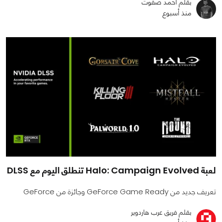
بقلم أحمد صفوت
منذ أسبوع
لعبة Halo: Campaign Evolved تنطلق اليوم مع DLSS
تعريف جديد من GeForce Game Ready وجائزة من GeForce
بقلم فريق عرب هاردوير