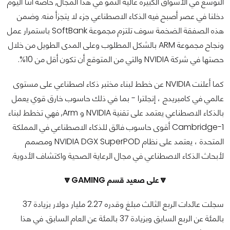
التوسع في الأسواق الكبيرة عالية النمو في هذا المجال, خاصة أننا اليوم
دخلنا في عصر أصبح فيه الذكاء الاصطناعي جزء لا يتجزأ منه. وضمن
هذه الصفقة الضخمة سوف تلتزم مجموعة SoftBank باستمرار عمل
ونجاح مجموعة ARM بالشكل المطلوب وعلى المدى الطويل من خلال
حصتها في شركة NVIDIA والتي من المتوقع أن تكون أقل من 10%.
كما أعلنت NVIDIA عن خطط لبناء مختبر ذكاء اصطناعي على مستوى
عالمي في كامبريدج ، إنجلترا - بما في ذلك حاسوب خارق قوي يعمل
بالذكاء الاصطناعي يعتمد على تقنية NVIDIA و Arm, فهي تخطط لبناء
Cambridge-1 أقوى حاسوب فائق للذكاء الاصطناعي في المملكة
المتحدة ، يعتمد على نظام NVIDIA DGX SuperPOD ومصمم
لأبحاث الذكاء الاصطناعي في مجال الرعاية الصحية واكتشاف الأدوية.
🔽على صعيد قسم GAMING🔽
سجلت عائدات الربع الثالث مبلغ وقدره 2.27 مليار دولار بزيادة 37
بالمئة عن الربع السابق وبزيادة 37 بالمئة عن العام السابق. في هذا