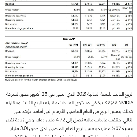
الربع الثالث للسنة المالية 2021 الذي انتهى في 25 أكتوبر حقق لشركة
NVIDIA قفزة كبيرة في مستوى العائدات مقارنة بالربع الثالث ومقارنة
كذلك بنفس الربع من العام الماضي. الأرقام التي أمامنا تؤكد على
التالي: حققت عائدات مالية تصل إلى 4.72 مليار دولار وهي زيادة تقدر
بنسبة 57% مقارنة بنفس الربع للعام الماضي الذي حقق 3.01 مليار
دولار. بينما وعند مقارنته بالربع الثاني نرى زيادة تصل لنسبة 22%