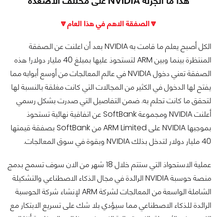
هذا ما انجزته NVIDIA على مختلف الأصعدة
🔽الصفقة الاهم في هذا العام🔽
الكل أصبح يعلم ما قامت به NVIDIA بعد أن اعلنت عن الصفقة
المنتظرة بينما وبين ARM لتستحوذ عليها بمبلغ 40 مليار دولار! هذه
الصفقة تعني دخول NVIDIA في عالم المعالجات من أوسع أبوابه مما
يفتح لها الدخول في الكثير من المجالات التي كانت مغلقة بالنسبة لها
لتحقق ما كانت تحلم به. ضمن التفاصيل التي صدرت بشكل رسمي
أعلنت NVIDIA ومجموعة SoftBank عن اتفاقية نهائية تستحوذ
بموجبها NVIDIA على ARM Limited من SoftBank بصفقة قيمتها
40 مليار دولار لتدخل بذلك NVIDIA وبقوة في سوق المعالجات.
عملية الاستحواذ التي ستتم خلال 18 شهر من الان سوف تسمح بدمج
منصة حوسبة NVIDIA الرائدة في مجال الذكاء الاصطناعي والتشكيلة
الشاملة الواسعة من المعالجات لشركة ARM لإنشاء شركة الحوسبة
الرائدة للذكاء الاصطناعي مما سيؤدي بلا شك على تسريع الابتكار مع