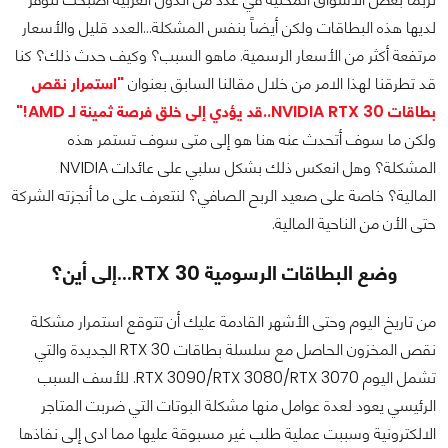
لديها هذه البطاقات ولكن أيضاً بنفس المشكلة...العدد قليل والأسعار
مرتفعة أكثر من الأسعار الرسمية. ماهو السبب؟ وكيف حدث ذلك؟ كنا
قد تطرقنا لهذا الامر من خلال مقالنا السابق بعنوان
"استمرار نقص
بطاقات NVIDIA RTX 30..قد يؤدي إلى خلق فرصة ثمينة لـ AMD!"
ولكن ما سوف أتحدث عنه هنا هو إلى متى سوف تستمر هذه
المشكلة؟ وهل انعكس ذلك بشكل سلبي على عائدات NVIDIA
المالية؟ خاصة على صعيد الربح الصافي؟ لنتعرف على ما أنجزته الشركة
حتى الأن من الناحية المالية.
وضع البطاقات الرسومية RTX 30...إلى أين؟
من تاريخ اليوم وحتى الأشهر القادمة عليك أن تتوقع استمرار مشكلة
نقص المخزون الحاصل مع سلسلة بطاقات RTX 30 الجديدة والتي
تشمل اليوم RTX 3090/RTX 3080/RTX 3070. للأسف السبب
الرئيسي يعود لعدة عوامل منها مشكلة البوتات التي ضربت المتاجر
الالكترونية وسببت عملية طلب غير مسبوقة عليها مما ادى إلى نفاذها