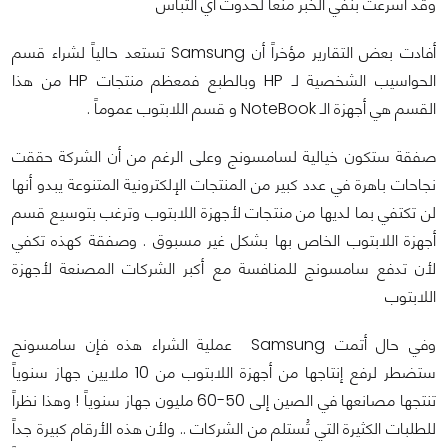
وقد أسرعت بنفي الخبر منعاً لحدوث أي التباس
أفادت بعض التقارير مؤخراً أن Samsung تستعد حالياً لشراء قسم
الحواسيب الشخصية لـ HP وبالطبع فمعظم منتجات HP من هذا
القسم هي أجهزة الـ NoteBook و قسم اللابتوب عموماً .
صفقة ستكون خيالية لسامسونج وعلى الرغم من أن الشركة حققت
نجاحات باهرة في عدد كبير من المنتجات الإلكترونية المتنوعة يبدو أنها
لن تكتفي بما لديها من منتجات لأجهزة اللابتوب وترغب بتوسيع قسم
أجهزة اللابتوب الخاص بها بشكل غير مسبوق . وصفقة كهذه تكفي
لأن تدفع سامسونج للمنافسة مع أكبر الشركات المصنعة لأجهزة
اللابتوب
وفي حال أتمت Samsung عملية الشراء هذه فإن سامسونج
ستضطر لرفع إنتاجها من أجهزة اللابتوب من 10 ملايين جهاز سنوياً
تنتجها مصانعها في الصين إلى 50-60 مليون جهاز سنوياً ! وهذا نظراً
للطلبات الكثيرة التي تُستلم من الشركات .. ولأن هذه الأرقام كبيرة جداً