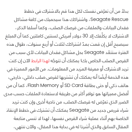
بدلًا من أن تعرّض نفسك لكل هذا قم بالاشتراك في خطط
Seagate Rescue، واشتراكك هذا سيحميك من كافة مشاكل
فقدان البيانات والملفات من قرصك الصلب، وكما أسلفا الذكر،
الاشتراك لا يكلّفك إلا 30 دولار أمريكي لسنتين كاملتين كما أن المبلغ
سيصبح أقل إن قمت بمدّ اشتراكك لثلاث أو أربع سنوات، طوال هذه
الفترة ستتعّد Seagate بحل مشاكل فقدان البيانات لأي سبب من
القرص الصلب الخاص بك! يمكنك أن تتوجّه
لهذا الرابط
الآن إن كنت
تريد الاشتراك أو معرفة المزيد من المعلومات.. من الأمور المميزة في
هذه الخدمة أيضًا أنه يمكنك أن تشتريها لقرص صلب داخلي، خارجي،
هاتف ذكي أو حتى بطاقة SD Card أو Flash Memory، كما أن من
أفضل مميزاتها هو توافر أكثر من طريقة لاستعادة الملفات حسب مدى
الضرر الذي تعرّض له قرصك الصلب. من ناحية أخرى وإن كنت تريد
شراء قررص جديد من Seagate يمكنك أن تشترك في خطط الإنقاذ
الخاصة بهم أثناء عملية شراء القرص نفسها، لهذا لا تنسى متابعة
المقال السابق والذي أشرنا له في بداية هذا المقال، والآن ننتهي،