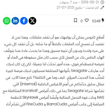
2019-06-21 - منذ 7 سنوات
اخر تحديث - بتاريخ 2021-07-27
0
5248
أفظع كابوس يمكن أن يواجهك هو أن تفقد ملفاتك، وهنا نحن لا
نقصد أن تمسح أحد الملفات بالخطأ أو ما شابه، بل أن تفقد كل شيء
على مرة واحدة وبدون أي تنبيه مسبق وهذا ما يحدث عادة عندا يتوقّف
الهارد الخاص بك عن العمل لأي سبب كان مثل سقوطه في الماء أو
تعرضه لاصطدام قوي، هذه أمور تحدُث لنا جميعًا، لكن إن كان لديك
أحد هاردات Seagate بأنواعها المختلفة فسيكون لديك فرصة كبيرة
لتجنُّب هذا الحديث المروّع.. كيف وما هي التكلفة؟ تابع معنا الآن.. في
مقال سابق حدّثناكم عن أهم الأقراص الداخلية (Internal) التي
تقدّمها شركة Seagate بما في ذلك أقراص IronWolf المتكاملة مع
NAS وذات قوة التحمل المثالية وأيضًا أقراص SkyHawk لأنظمة
المراقبة إلى جانب أقراص BarraCuda و FireCuda التي تقدّم أداء