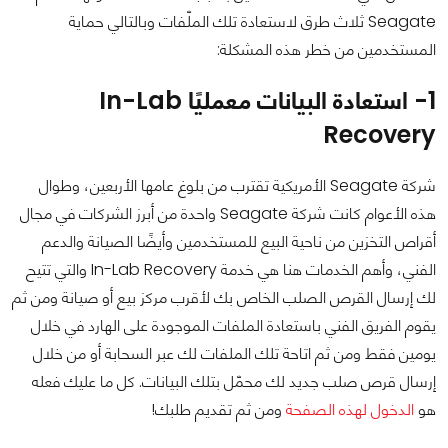
Seagate ثلاث طرق لاستعادة تلك الملّفات وبالتالي حماية
المستخدمين من خطر هذه المشكلة:
1- استعادة البيانات معمليًا In-Lab
Recovery
شركة Seagate الأمريكية تقترب من بلوغ عامها الأربعين، وطوال
هذه الأعوام كانت شركة Seagate واحدة من أبرز الشركات في مجال
أقراص التخزين من ناحية البيع للمستخدمين وأيضًا الصيانة والدعم
الفني، وأهم الخدمات هنا هي خدمة In-Lab Recovery والتي تتيح
لك إرسال القرص الصلب الخاص بك لأقرب مركز بيع أو صيانة ومن ثم
يقوم الفريق الفني باستعادة الملفات الموجودة على الهارد في خلال
يومين فقط ومن ثم اتاحة تلك الملفات لك عبر السحابة أو من خلال
إرسال قرص صلب جديد لك محمّل بتلك البيانات. كل ما عليك فعله
هو
الدخول لهذه الصفحة
ومن ثم تقديم طلبك!