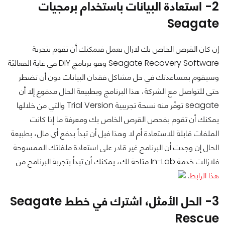
2- استعادة البيانات باستخدام برمجيات
Seagate
إن كان القرص الخاص بك لازال يعمل فيمكنك أن تقوم بتجربة
Seagate Recovery Software وهو برنامج DIY في غاية الفعاليّة
وسيقوم بمساعدتك في حل مشاكل فقدان البيانات دون أن تضطر
حتى للتواصل مع الشركة، هذا البرنامج وبطبيعة الحال مدفوع إلا أن
seagate توفّر منه نسحة تجريبية Trial Version والتي من خلالها
يمكنك أن تقوم بفحص القرص الخاص بك ومعرفة ما إذا كانت
الملفات قابلة للاستعادة أم لا وهذا فبل أن تبدأ بدفع أي مال، بطبيعة
الحال إن وجدت أن البرنامج غير قادر على استعادة ملفاتك الممسوحة
فلازالت خدمة In-Lab متاحة لك، يمكنك أن تبدأ بتجربة البرنامج من
هذا الرابط
.
3- الحل الأمثل، اشترك في خطط Seagate
Rescue