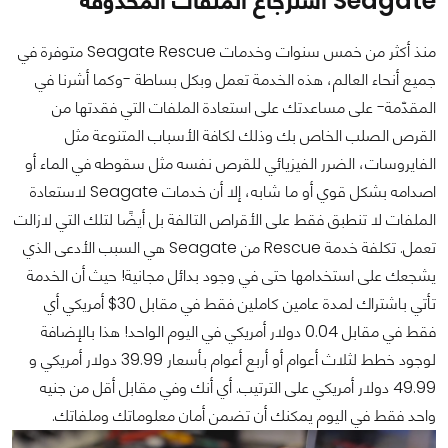
Seagate استرجاع الملفات المحذوفة
منذ أكثر من خمس سنوات وخدمات Seagate Rescue متوفرة في
جميع أنحاء العالم، هذه الخدمة تعمل وبكل بساطة -وكما أشرنا في
المقدّمة- على مساعدتك على استعادة الملفات التي فقدتها من
القرص الصلب الخاص بك وذلك لكافة الأسباب المتنوعة مثل
الفايروسات، الضرر الفيزيائي للقرص نفسه مثل سقوطه في الماء أو
اصدامه بشكل قوي أو ما شابه، إلا أن خدمات Seagate لاستعادة
الملفات لا تنطبق فقط على الأقراص التالفة بل أيضًا لتلك التي لازالت
تعمل. تكلفة خدمة Rescue من Seagate هي السبب الأدعى الذي
يشجعك على استخدامها حتى في وجود بدائل مجانية! حيث أن الخدمة
تأتي باشتراك لمدة عامين كاملين فقط في مقابل 30$ أمريكي أي
فقط في مقابل 0.04 دولار أمريكي في اليوم الواحد! هذا بالإضافة
لوجود خطط لثلاث أعوام أو أربع أعوام بأسعار 39.99 دولار أمريكي و
49.99 دولار أمريكي على الترتيب. أي أنك وفي مقابل أقل من جنيه
واحد فقط في اليوم يمكنك أن تضمن أمان معلوماتك وملفاتك.