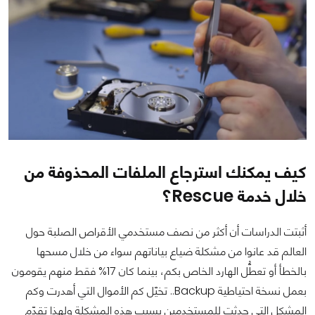
كيف يمكنك استرجاع الملفات المحذوفة من
خلال خدمة Rescue؟
أثبتت الدراسات أن أكثر من نصف مستخدمي الأقراص الصلبة حول
العالم قد عانوا من مشكلة ضياع بياناتهم سواء من خلال مسحها
بالخطأ أو تعطُّل الهارد الخاص بكم، بينما كان 17% فقط منهم يقومون
بعمل نسخة احتياطية Backup.. تخيّل كم الأموال التي أهدرت وكم
المشكل التي حدثت للمستخدمين بسبب هذه المشكلة ولهذا تقدّم