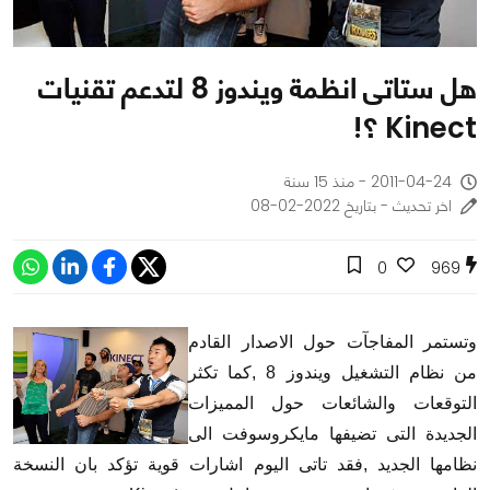
هل ستاتى انظمة ويندوز 8 لتدعم تقنيات
Kinect ؟!
2011-04-24 - منذ 15 سنة
اخر تحديث - بتاريخ 2022-02-08
0
969
وتستمر المفاجآت حول الاصدار القادم
من نظام التشغيل ويندوز 8 ,كما تكثر
التوقعات والشائعات حول المميزات
الجديدة التى تضيفها مايكروسوفت الى
نظامها الجديد ,فقد تاتى اليوم اشارات قوية تؤكد بان النسخة