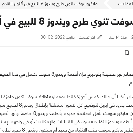
لمقالات
مايكروسوفت تنوي طرح ويندوز 8 للبيع في أكتوبر القادم
وي طرح ويندوز 8 للبيع في أكتوبر القادم
ة
اخر تحديث - بتاريخ 2022-02-08
وفقا لبعض المصادر عبر صحيفة بلومبرج فإن أنظمة و
م.
يد في إبريل لتوضيح كل الامور المتعلقة بإطلاق ويندوز8 لجميع شركائها.
والجدير بالذكر أن مايكروسوفت تأمل انط
 أنظمة ويندوز التقليدية سواء في القابليات والإمكانيات أو في واجهة الإس
ت جذب الانتباه من جديد أم سيكون ويندوز 8 مجرد نظام تشغيل كباقي أنظمة ويندوز؟ شاركنا برايك...