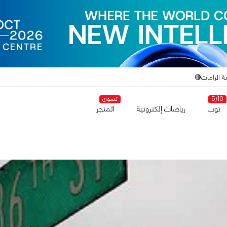
ة الرامات🔴
5/10
تسوق
توب
رياضات إلكترونية
المتجر