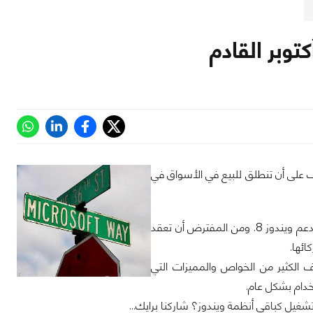
يندوز8 سوف تكتمل في هذا الصيف على أن تنطلق للبيع في الأسواق في
كما ذكرت المصادر أيضا أن هناك خمس أجهزة فقط بمعمارية ARM سوف تكون جاهزة لدعم ويندوز 8. ومن المفترض أن تعقد
لاقة جديدة بأنظمة ويندوز8 خاصة وأنها تُضيف الكثير من الخواص والمميزات التي
تخدام بشكل عام.