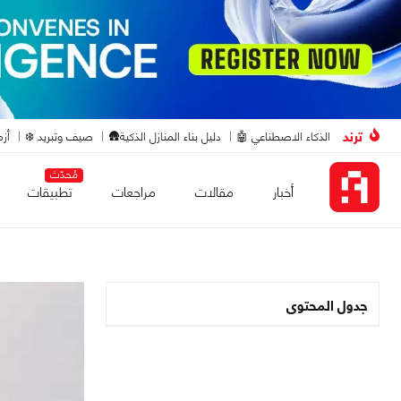
ترند
الذكاء الاصطناعي 🤖
دليل بناء المنازل الذكية🛖
صيف وتبريد ❄️
أزم
مُحدّث
أخبار
مقالات
مراجعات
تطبيقات
جدول المحتوى