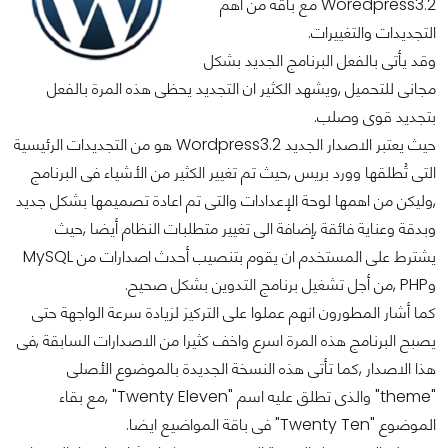
Woredpress3.2 مع باقة من أهم
التجديدات والتغييرات.
وقد يأتى بالفعل البرنامج الجديد بشكل
مجانى للتحميل ,ويشهد الكثير ان التجديد يحظى هذه المرة بالفعل
بتجديد قوى وصلب.
حيث يعتبر الاصدار الجديد Wordpress3.2 هو من التجديدات الرئيسية
التى تُطلقها وورد بريس ,حيث تم تغيير الكثير من الأشياء فى البرنامج
,وليكن من اهمها لوحة الإعدادات والتى تم اعادة تصميمها بشكل جديد
وبدقة وعناية فائقة ,إضافة الى تغيير متطلبات النظام أيضا ,حيث
يشترط على المستخدم ان يقوم بتنصيب أحدث اصدارات من MySQL
وPHP ,من أجل تشغيل برنامج التدوين بشكل صحيح.
كما أشار المطورون انهم عملوا على التركيز لزيادة سرعة الواجهة حتى
يصبح البرنامج هذه المرة اسرع واخف كثيرا من الاصدارات السابقة ,فى
هذا الاصدار ,كما تأتى هذه النسخة الجديدة بالموضوع الأصلى
"theme" والذى تطلق عليه اسم "Twenty Eleven" ,مع بقاء
الموضوع "Twenty Ten" فى باقة المواضيع ايضا.