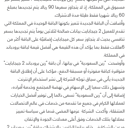
مسبوق في المملكة، إذ لا يتجاوز سعرها 90 ريالا يتم تجديدها بمبلغ
60 ريالا شهريا فقط طيلة مدة الاشتراك.
وأضافت أن الباقة الجديدة تتميز بكونها الباقة الوحيدة في المملكة التي
تقدم للعميل 2 جيجابايت بيانات صالحة لثلاثين يوماً يتم تجديدها بسعر
تنافسي بحيث لا يتجاوز سعر كل ميجابايت إضافيّة على الباقة أكثر من
6هللات فقط بما يؤكد أن هذه القيمة هي أفضل قيمة لباقة برودباند
في المملكة.
وأوضحت "زين السعودية" في بيانها، أن باقة "زين برودباند 2 جيجابايت"
متوافرة كباقة مفوترة أو مسبقة الدفع، مؤكدا على أن إطلاق الباقة
الجديدة يأتي في سياق توجّه الشركة إلى نشر استخدام الإنترنت
وتسهيل ذلك سعيا إلى الإسهام في نهضة المجتمع وخدمة أفراده،
إضافة إلى أن "زين السعودية" تسعى دائما إلى توفير أفضل الخيارات
لعملائها الكرام في جميع ما تقدمه من خدمات في عالم الاتصالات
المتنقلة، وأكدت الشركة عزمها المضي قدما في سياسة تمييز
عملائها بتلك الخدمات وفق أعلى معدلات الجودة والإتقان.
ودعت الشركة في ختام بيانها الراغبين بالاشتراك بباقة "زين برودباند 2