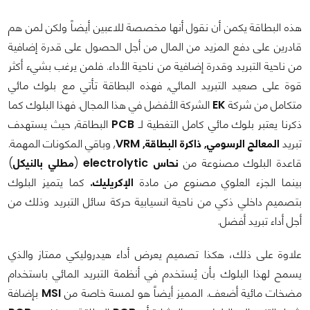
هذه البطاقة يكمن أن نقول أنها مخصصة للاعبين أيضاً ولكن لمن هم
قادرين على دفع المزيد من المال من أجل الحصول على قدرة إضافية
من ناحية التبريد وقدرة إضافية من ناحية الأداء. فلمن يرغب بشيء أكثر
قوة على صعيد التبريد المائي, فهذه البطاقة تأتي مع بلوك مائي
متكامل من شركة
EK
الشركة الأفضل في هذا المجال. فهذا البلوك كما
ذكرنا يعتبر بلوك مائي كامل التغطية لـ
PCB
البطاقة, حيث يستهدف
تبريد
المعالج الرسومي, ذاكرة البطاقة, VRM
, وباقي المكونات المهمة.
قاعدة البلوك مصنوعة من
نحاس
electrolytic
(
مطلي بالنيكل
)
بينما الجزء العلوي مصنوع من مادة
الإكريليك.
كما يتميز البلوك
بتصميم داخلي ذكي من ناحية انسيابية حركة سائل التبريد وذلك من
أجل أداء تبريد أفضل.
علاوة على ذلك، هكذا تصميم يعرض أداء هيدروليكي ممتاز والذي
يسمح لهذا البلوك بأن يُستخدم في أنظمة التبريد المائي باستخدام
مضخات مائية أضعف. المميز أيضاً هو لمسة خاصة من
MSI
بإضافة