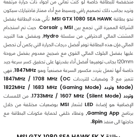
منخفضة للبطاقة خاصة لو كنت تعاني من أجواء ذات حرارة مرتفعة
وتريد بجانب ذلك تصميم راقي وبسيط مع أداء ممتاز فاختيارك سيكون
نحو بطاقة
MSI GTX 1080 SEA HAWK
. تأتي هذه البطاقة بفضل
الشراكة المميزة التي تجمع بين
MSI
و
Corsair
. حيث تم استخدام
المشتت المائي الاحترافي من سلسلة
Hydro
, وبفضل هذا التبريد
المائي فإن هذه البطاقة توفر أفضل درجات الحرارة التي يكمن أن تحصل
عليها بفضل البلوك المائي القوي مع ضجيج معدوم بفضل مروحة
120mm بجانب توفيرها أفضل أداء بقدرتها على تحقيق كسر سرعة جيد
خاصة أنها تعمل بتردد مكسور السرعة مصنعياً وهو
1847MHz
, فهي
تتميز مع 3 وضعيات للترددات
1847MHz / 1708 MHz (OC
Mode) وتردد 1822MHz / 1683 MHz (Gaming Mode)
وتردد 1733MHz / 1607 MHz (Silent Mode).
من اللمسات
الإضافية هو إضاءة
LED
لشعار
MSI
بوضعيات مختلفة من خلال
برنامج
Gaming App,
وغطاء خلفي لحماية مكونات البطاقة مع
حاجتها الى منفذ
8pin.
بطاقة MSI GTX 1080 SEA HAWK EK X