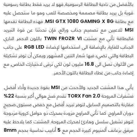
بالأفضل من ناحية البطاقة الرسومية, فهو لا يريد فقط بطاقة رسومية
قوية بل يريد بطاقة مصممة ومخصصة للعب وهو ما ستحصل عليه
مع بطاقة
MSI GTX 1080 GAMING X 8G
. فهذه البطاقة تقدمها
MSI
للاعبين مع تصميم جذاب ورائع, فإن تحدثنا عن قوة التبريد
فالبطاقة تأتي مع مشتت
TWIN FROZR VI
باللون الاحمر الناري
الجذاب للغاية, بالإضافة الى استخدامها لإضاءة
RGB LED
على جانب
البطاقة والتي تضيء فيها شعار التنين المشهور ويمكن أن توفر تشكيلة
من الألوان تصل الى
16.8
مليون لون لكي ترقى لاختيارك الخاص, مع
إضاءة جانب من غطاء البطاقة باللون الأحمر.
يأتي هذا المشتت الجديد والأحدث من
MSI
بقوة جديدة وأداء أفضل.
فشفرات المروحة
TORX Fan 2.0
تقدم ضخ هوائي أكبر بنسبة
22%
مقارنة بالتصميم السابق, لتوفر تبريد أفضل مع خفض مستوى ضجيج
دوران المراوح. كما تأتي المراوح مزودة بمحرك ذو حوامل كروية مزدوجة
لتوفر تشغيل سلسل وهادئ لمحرك المروحة. المشتت كما يلاحظ عليه
مرفق بزعانف ألمنيوم كبيرة الحجم مع
5
أنابيب نحاسية بحجم
8mm