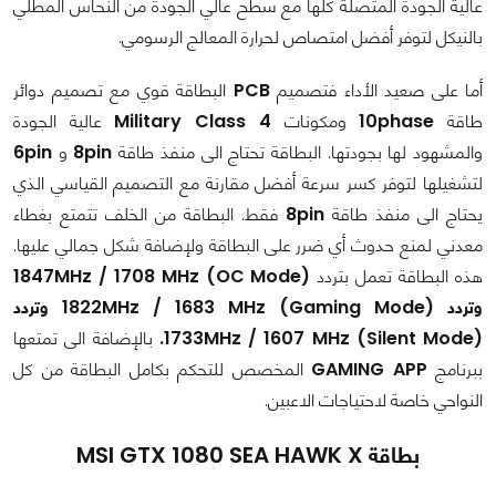
عالية الجودة المتصلة كلها مع سطح عالي الجودة من النحاس المطلي
بالنيكل لتوفر أفضل امتصاص لحرارة المعالج الرسومي.
أما على صعيد الأداء فتصميم
PCB
البطاقة قوي مع تصميم دوائر
طاقة
10phase
ومكونات
Military Class 4
عالية الجودة
والمشهود لها بجودتها. البطاقة تحتاج الى منفذ طاقة
8pin
و
6pin
لتشغيلها لتوفر كسر سرعة أفضل مقارنة مع التصميم القياسي الذي
يحتاج الى منفذ طاقة
8pin
فقط. البطاقة من الخلف تتمتع بغطاء
معدني لمنع حدوث أي ضرر على البطاقة ولإضافة شكل جمالي عليها.
هذه البطاقة تعمل بتردد
1847MHz / 1708 MHz (OC Mode)
وتردد 1822MHz / 1683 MHz (Gaming Mode) وتردد
1733MHz / 1607 MHz (Silent Mode).
بالإضافة الى تمتعها
ببرنامج
GAMING APP
المخصص للتحكم بكامل البطاقة من كل
النواحي خاصة لاحتياجات الاعبين.
بطاقة MSI GTX 1080 SEA HAWK X