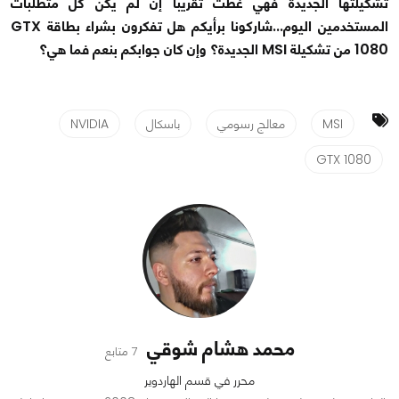
تشكيلتها الجديدة فهي غطت تقريباً إن لم يكن كل متطلبات
المستخدمين اليوم...شاركونا برأيكم هل تفكرون بشراء بطاقة GTX
1080 من تشكيلة MSI الجديدة؟ وإن كان جوابكم بنعم فما هي؟
MSI
معالج رسومي
باسكال
NVIDIA
GTX 1080
محمد هشام شوقي
7 متابع
محرر في قسم الهاردوير