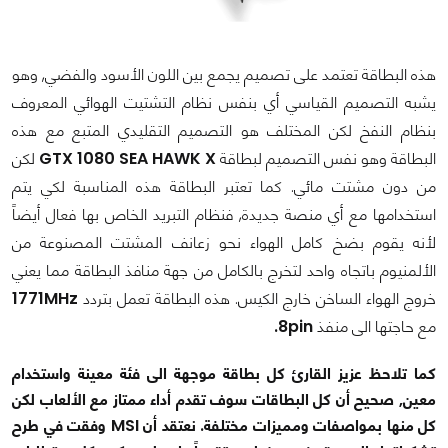
هذه البطاقة تعتمد على تصميم يجمع بين اللون الأسود والفضي, وهو
يشبه التصميم القياسي أي بنفس نظام التشتيت الهوائي المعروف
بنظام النفخ لكن المختلف هو التصميم التقليدي المتبع مع هذه
البطاقة وهو نفس التصميم لبطاقة
GTX 1080 SEA HAWK X
لكن
من دون مشتت مائي. كما تعتبر البطاقة هذه المناسبة لكي يتم
استخدامها مع أي منصة جديدة, فنظام التبريد الخاص بها فعال أيضاً
لأنه يقوم بضخ كامل الهواء نحو زعانف المشتت المصنوعة من
الألمنيوم باتجاه واحد لتخرج بالكامل من جهة منافذ البطاقة مما يعني
خروج الهواء الساخن خارج الكيس. هذه البطاقة تعمل بتردد
1771MHz
مع حاجتها الى منفذ
8pin.
كما تلاحظ عزيز القارئ كل بطاقة موجهة الى فئة معينة واستخدام
معين, صحيح أن كل البطاقات سوف تقدم أداء ممتاز مع الألعاب لكن
كل منها بمواصفات ومميزات مختلفة. نعتقد أن MSI وفقت في طرح