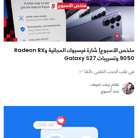
ملخص الأسبوع| شارة فيسبوك المجانية وRadeon RX
9050 وتسريبات Galaxy S27
في قلب الحدث التقني دائمًا ✅
بقلم زينب شريف
منذ أسبوع