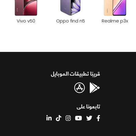
Vivo v50
Oppo find n5
Realme p3x
قريبًا تطبيقات الموبايل
تابعونا على