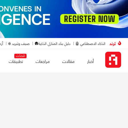
ترند
الذكاء الاصطناعي 🤖
دليل بناء المنازل الذكية🛖
صيف وتبريد ❄️
أزم
مُحدّث
أخبار
مقالات
مراجعات
تطبيقات