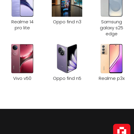
Realme 14
Oppo find n3
Samsung
pro lite
galaxy s25
edge
Vivo v50
Oppo find n5
Realme p3x