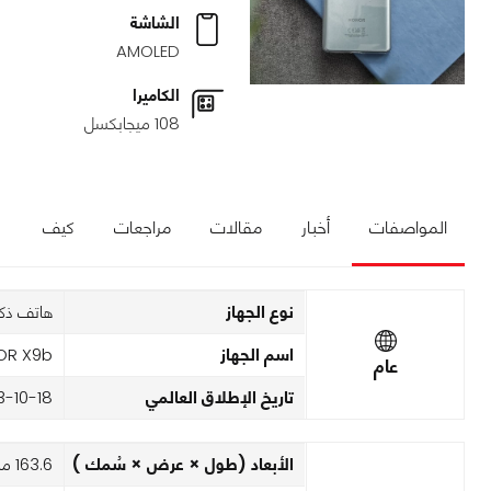
الشاشة
AMOLED
الكاميرا
108 ميجابكسل
المواصفات
أخبار
مقالات
مراجعات
كيف
نوع الجهاز
هاتف ذك
اسم الجهاز
OR X9b
عام
تاريخ الإطلاق العالمي
3-10-18
الأبعاد (طول × عرض × سُمك )
163.6 مم x 75.5 مم x 8 مم