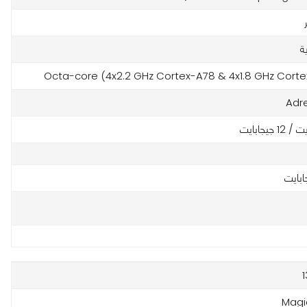
ة
Octa-core (4x2.2 GHz Cortex-A78 & 4x1.8 GHz Cort
Adr
Magic