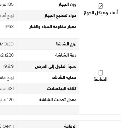
وزن الجهاز
185 غرام
أبعاد وهيكل الجهاز
مواد تصنيع الجهاز
زجاج أمام
معيار مقاومة المياه والغبار
IP53
نوع الشاشة
MOLED
دقة الشاشة
1220 x 2652 بكسل
نسبة الطول إلى العرض
19.9:9
حماية الشاشة
زجاج مق
الشاشة
كثافة البيكسلات
431 ppi
معدل تحديث الشاشة
120 هرتز
الرقاقة
 Gen 1