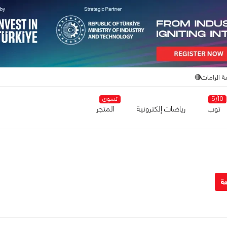
ة الرامات🔴
5/10
تسوق
توب
رياضات إلكترونية
المتجر
عة