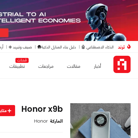
ترند
الذكاء الاصطناعي 🤖
دليل بناء المنازل الذكية🛖
صيف وتبريد ❄️
أزم
مُحدّث
أخبار
مقالات
مراجعات
تطبيقات
Honor x9b
متاب
الماركة
Honor