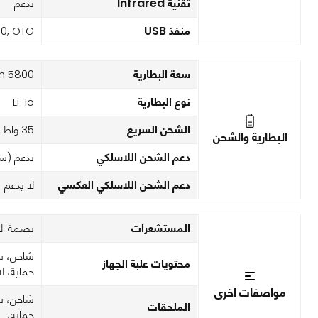
تقنية Infrared
يدعم
منفذ USB
.0, OTG
سعة البطارية
5800 mAh
نوع البطارية
Li-Io
الشحن السريع
35 واط
البطارية والشحن
دعم الشحن اللاسلكي
يدعم (سل
دعم الشحن اللاسلكي العكسي
لا يدعم
المستشعرات
بصمة الإ
محتويات علبة الجهاز
حماية، ل
مواصفات اخرى
الملحقات
حماية،