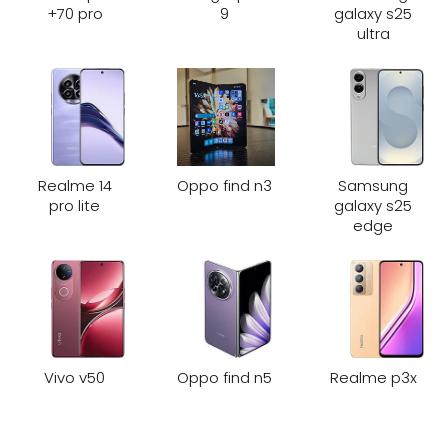
70 pro+
9
galaxy s25
ultra
Realme 14
Oppo find n3
Samsung
pro lite
galaxy s25
edge
Vivo v50
Oppo find n5
Realme p3x