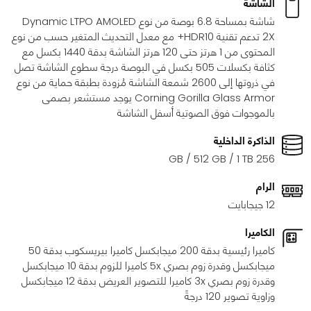
الشاشة
شاشة بمساحة 6.8 بوصة من نوع Dynamic LTPO AMOLED
2X تدعم تقنية HDR10+ مع معدل التحديث المتغير حسب من نوع
المحتوى من 1 هرتز حتى 120 هرتز الشاشة بدقة 1440 بكسل مع
كثافة بكسلات 505 بكسل في البوصة درجة سطوع الشاشة تصل
في ذروتها إلى 2600 شمعة الشاشة مُزودة بطبقة حماية من نوع
Corning Gorilla Glass Armor يوجد مستشعر بصمى
بالموجوات فوق الصوتية أسفل الشاشة
الذاكرة الداخلية
256 GB / 512 GB / 1 TB
الرام
12 جيجابايت
الكاميرا
كاميرا رئيسية بدقة 200 ميجابكسل كاميرا بيريسكوب بدقة 50
ميجابكسل وقدرة زوم بصري 5x كاميرا للزوم بدقة 10 ميجابكسل
وقدرة زوم بصري 3x كاميرا للتصوير العريض بدقة 12 ميجابكسل
وزاوية تصوير 120 درجةً