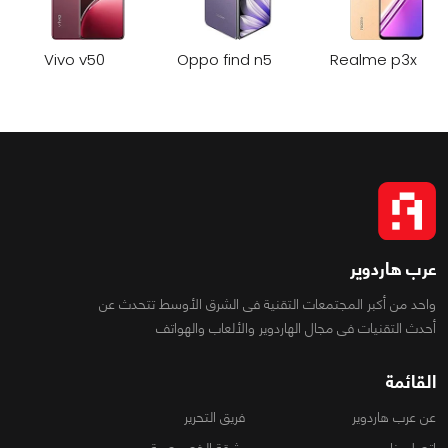
Vivo v50
Oppo find n5
Realme p3x
عرب هاردوير
واحد من أكبر المجتمعات التقنية فى الشرق الأوسط تتحدث عن
أحدث التقنيات فى مجال الهاردوير والألعاب والهواتف
القائمة
عن عرب هاردوير
فريق التحرير
اتصل بنا
وثيقة الخصوصية