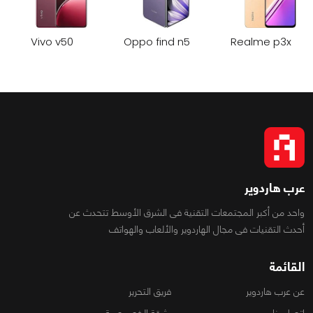
Vivo v50
Oppo find n5
Realme p3x
عرب هاردوير
واحد من أكبر المجتمعات التقنية فى الشرق الأوسط تتحدث عن
أحدث التقنيات فى مجال الهاردوير والألعاب والهواتف
القائمة
عن عرب هاردوير
فريق التحرير
اتصل بنا
وثيقة الخصوصية