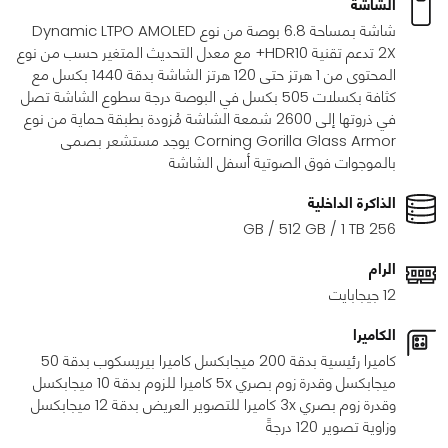
الشاشة
شاشة بمساحة 6.8 بوصة من نوع Dynamic LTPO AMOLED
2X تدعم تقنية HDR10+ مع معدل التحديث المتغير حسب من نوع
المحتوى من 1 هرتز حتى 120 هرتز الشاشة بدقة 1440 بكسل مع
كثافة بكسلات 505 بكسل في البوصة درجة سطوع الشاشة تصل
في ذروتها إلى 2600 شمعة الشاشة مُزودة بطبقة حماية من نوع
Corning Gorilla Glass Armor يوجد مستشعر بصمى
بالموجوات فوق الصوتية أسفل الشاشة
الذاكرة الداخلية
256 GB / 512 GB / 1 TB
الرام
12 جيجابايت
الكاميرا
كاميرا رئيسية بدقة 200 ميجابكسل كاميرا بيريسكوب بدقة 50
ميجابكسل وقدرة زوم بصري 5x كاميرا للزوم بدقة 10 ميجابكسل
وقدرة زوم بصري 3x كاميرا للتصوير العريض بدقة 12 ميجابكسل
وزاوية تصوير 120 درجةً