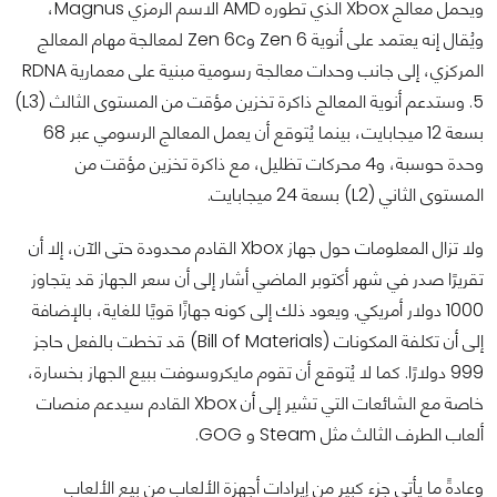
ويحمل معالج Xbox الذي تطوره AMD الاسم الرمزي Magnus،
ويُقال إنه يعتمد على أنوية Zen 6 وZen 6c لمعالجة مهام المعالج
المركزي، إلى جانب وحدات معالجة رسومية مبنية على معمارية RDNA
5. وستدعم أنوية المعالج ذاكرة تخزين مؤقت من المستوى الثالث (L3)
بسعة 12 ميجابايت، بينما يُتوقع أن يعمل المعالج الرسومي عبر 68
وحدة حوسبة، و4 محركات تظليل، مع ذاكرة تخزين مؤقت من
المستوى الثاني (L2) بسعة 24 ميجابايت.
ولا تزال المعلومات حول جهاز Xbox القادم محدودة حتى الآن، إلا أن
تقريرًا صدر في شهر أكتوبر الماضي أشار إلى أن سعر الجهاز قد يتجاوز
1000 دولار أمريكي. ويعود ذلك إلى كونه جهازًا قويًا للغاية، بالإضافة
إلى أن تكلفة المكونات (Bill of Materials) قد تخطت بالفعل حاجز
999 دولارًا. كما لا يُتوقع أن تقوم مايكروسوفت ببيع الجهاز بخسارة،
خاصة مع الشائعات التي تشير إلى أن Xbox القادم سيدعم منصات
ألعاب الطرف الثالث مثل Steam و GOG.
وعادةً ما يأتي جزء كبير من إيرادات أجهزة الألعاب من بيع الألعاب