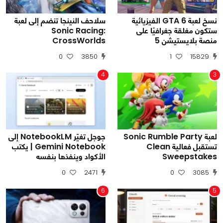
نسخ لعبة GTA 6 الفيزيائية
سلاحف النينجا تنضم إلى لعبة
ستكون مغلقة جغرافيًا على
Sonic Racing:
منصة بلايستيشن 5
CrossWorlds
0
3850
1
15829
4
3
لعبة Sonic Rumble Party
جوجل تغيّر NotebookLM إلى
تستقبل فعالية Clean
Gemini Notebook | يكتب
Sweepstakes
الأكواد وينفذها بنفسه
0
2471
0
3085
6
5