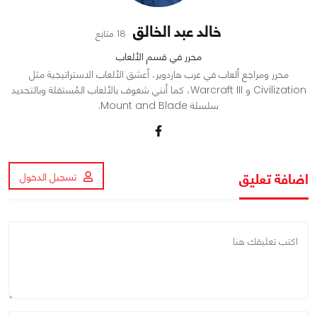
خالد عبد الخالق
18 متابع
محرر في قسم الألعاب
محرر ومراجع ألعاب في عرب هاردوير، أعشق الألعاب الاستراتيجية مثل
Civilization و Warcraft III، كما أنني شغوف بالألعاب المُستقلة وبالتحديد
سلسلة Mount and Blade.
اضافة تعليق
تسجيل الدخول