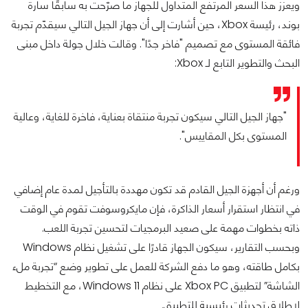
ويعزز هذا السعر المرتفع المتداول للجهاز ما صرّحت به سابقًا سارة
بوند، رئيسة Xbox، حين أشارت إلى أن جهاز الجيل التالي سيقدّم تجربة
فائقة المستوى مع تصميم "فاخر جدًا". وقالت خلال جولة داخل مبنى
البحث والتطوير التابع لـ Xbox:
"جهاز الجيل التالي سيكون تجربة منتقاة بعناية، فاخرة للغاية، وعالية
المستوى بكل المقاييس".
ورغم أن أجهزة الجيل القادم قد تكون مهددة بالتأجيل لمدة عام إضافي
في انتظار استقرار أسعار الذاكرة، فإن مايكروسوفت تقوم في الوقت
ذاته بخطوات مهمة على صعيد البرمجيات لتحسين تجربة اللعب.
وبحسب التقارير، سيكون الجهاز قادرًا على تشغيل نظام Windows
بكامل طاقته، وهو ما دفع الشركة للعمل على تطوير وضع “تجربة ملء
الشاشة” لتطبيق Xbox PC على نظام Windows 11، مع التخطيط
لإطلاق تحديثات رئيسية للتطبيق.