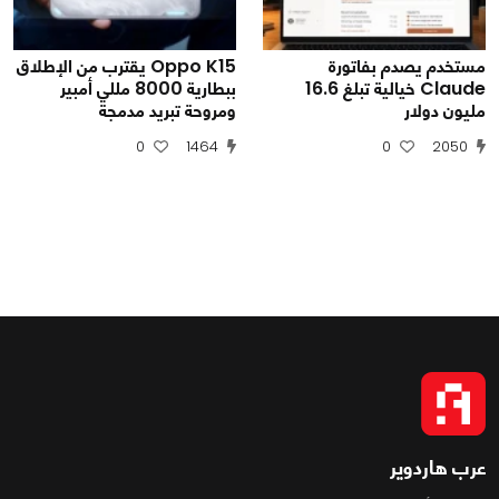
مستخدم يصدم بفاتورة
Oppo K15 يقترب من الإطلاق
Claude خيالية تبلغ 16.6
ببطارية 8000 مللي أمبير
مليون دولار
ومروحة تبريد مدمجة
0
1464
0
2050
عرب هاردوير