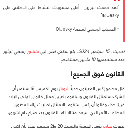
"لقد حققت البرازيل أعلى مستويات النشاط على الإطلاق على
Bluesky!"
- الحساب الرسمي لمنصة Bluesky
تحديث، 15 سبتمبر 2024، بلو سكاي تعلن في
منشور
رسمي تجاوز
عدد مستخدميها 10 ملايين مستخدم.
القانون فوق الجميع!
قال محامو إكس المعينون حديثًا
لرويتز
يوم الخميس 19 سبتمبر أن
الشركة ستمتثل للقانون وستقوم بتعيين ممثل قانوني لها في البلاد
قريبًا جدا، وقالوا أن إكس ستقوم بالامتثال لطلبات إزالة المحتوى
المخالف، الأمر الذي سيعد امتثالا تاما للقانون بعد صراع دام لشهور.
ظهرت
تقارير
يومي الجمعة والسبت 20 و21 سبتمبر تفيد بأن إكس