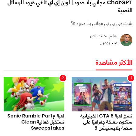
ChatGPT مجاني بلا حدود | أوبن إي آي تلغي قيود الرسائل
النصية
شات جي بي تي مجاني بلا حدود 🚀
بقلم محمد ناصر
منذ يومين
الأكثر مشاهدة
2
1
نسخ لعبة GTA 6 الفيزيائية
لعبة Sonic Rumble Party
ستكون مغلقة جغرافيًا على
تستقبل فعالية Clean
منصة بلايستيشن 5
Sweepstakes