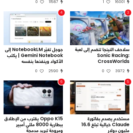
0
11587
1
16001
4
3
سلاحف النينجا تنضم إلى لعبة
جوجل تغيّر NotebookLM إلى
Sonic Racing:
Gemini Notebook | يكتب
CrossWorlds
الأكواد وينفذها بنفسه
0
2590
0
3972
6
5
مستخدم يصدم بفاتورة
Oppo K15 يقترب من الإطلاق
Claude خيالية تبلغ 16.6
ببطارية 8000 مللي أمبير
مليون دولار
ومروحة تبريد مدمجة