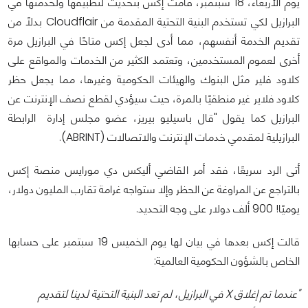
يوم الأربعاء، 18 سبتمبر، قامت إكس بتحديث لتطبيقها ولخدمتها في
البرازيل لكي تستخدم البنية التحتية المقدمة من Cloudflair بدلًا من
تقديم الخدمة أنفسهم، مما أدى لجعل إكس متاحًا في البرازيل مرة
أخرى لعموم المستخدمين، وتعتمد الكثير من الخدمات والمواقع على
كلاود فلير مثل البنوك والهيئات الحكومية وغيرها، مما يجعل حظر
كلاود فلاير غير منطقيًا بالمرة، حيث سيؤدي لقطع نصف الإنترنت عن
البرازيل كما يقول "قال باسيليو بيريز، عضو مجلس إدارة الرابطة
البرازيلية لمقدمي خدمات الإنترنت والاتصالات (ABRINT).
أتى الرد سريعًا، فقد أمر القاضي أليكس دي مورايس منصة إكس
بالتراجع عن المراوغة عن الحظر وإلا ستواجه غرامة تقارب المليون دولار،
يوميًا! 900 ألف دولار على وجه التحديد.
قالت إكس بعدها في بيان لها يوم الخميس 19 سبتمبر على حسابها
الخاص بالشؤون الحكومية العالمية:
"عندما تم إغلاق X في البرازيل، لم تعد البنية التحتية لدينا لتقديم