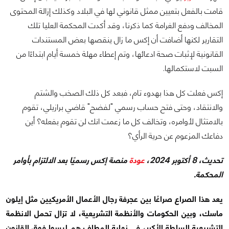
قامت بالفعل بتعيين ممثل قانوني لها في البلاد وكذلك إزالة المحتوى
المخالف ودفع الغرامة كما ذكرنا، وقد أكدت المحكمة العليا تلك
التقارير لكنها أضافت أن إكس ما زال ينقصها بعض المستندات
القانونية لإثبات صحة ادعائها، وتم إعطاء مهلة خمسة أيام ابتداءًا من
السبت لاستكمالها.
إكس فعلت كل هذا بهدوء تام، فبعد كل ذلك الصخب والشتم
والانتقاد، وحتى فتح حساب رسمي "لفضح" قاضي برازيلي، تقوم
بالامتثال لأوامره، وتخالف كل ما زعمت انك لن تقوم بفعله؟ أين
دفاعك المزعوم عن حرية الرأي؟
تحديث، 8 أكتوبر 2024،
عودة
منصة إكس رسميًا بعد الالتزام بأوامر
المحكمة.
يعد هذا الصراع صراعًا بين عجرفة رجال الأعمال الأمريكيين مثل إيلون
ماسك، وبين الحكومات والأنظمة التشريعية، لا تزال تحمل الانظمة
التشريعية السلطة الأكبر، في نهاية المطاف هم ليسوا فوق القانون