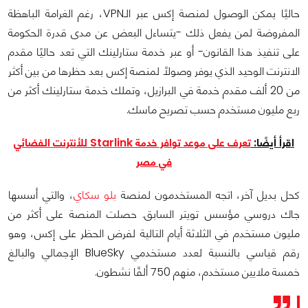
حاليًا يمكن الوصول لمنصة إكس عبر الـVPN، رغم الغرامة الباهظة
المفروضة لمن يفعل ذلك -يتساءل البعض عن مدى قدرة الحكومة
على تنفيذ هذا القانون- أو عبر خدمة ستارلينك التي تعد حاليًا مقدم
الانترنت الوحيد الذي يوفر وصولًا لمنصة إكس بعد حظرها من بين أكثر
من 20 ألف مقدم خدمة في البرازيل، وتملك خدمة ستارلينك أكثر من
ربع مليون مستخدم حسب تصريح ماسك.
اقرأ أيضًا:
تعرف على موعد توافر خدمة Starlink للأنترنت الفضائي
في مصر
كحل بديل آخر، اتجه المستخدمون لمنصة
بلو سكاي
، والتي أسسها
جاك دروسي مؤسس تويتر السابق. حصلت المنصة على أكثر من
مليون مستخدم في الثلاثة أيام التالية لفرض الحظر على إكس، وهو
رقم قياسي بالنسبة لعدد مستخدمي BlueSky الإجمالي والبالغ
خمسة ملايين مستخدم، منهم 750 ألفًا نشطون.