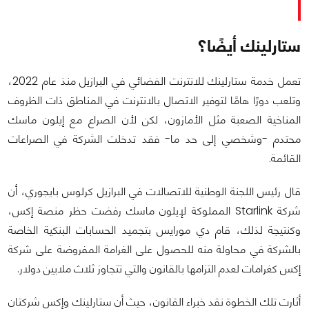
ستارلينك أيضًا؟
تعمل خدمة ستارلينك للانترنت الفضائي في البرازيل منذ عام 2022،
وتلعب دورًا هامًا لتوفير الاتصال بالانترنت في المناطق ذات الظروف
المناخية الصعبة مثل الأمازون، لكن لأن الصراع مع إيلون ماسك
محتدم -وشخصي إلى حد ما- فقد تدخلت الشركة في الصراعات
القائمة.
قال رئيس اللجنة الوطنية للاتصالات في البرازيل كرلوس بايجوري، أن
شركة Starlink المملوكة لإيلون ماسك رفضت حظر منصة إكس،
وكنتيجة لذلك، قام دي مورايس بتجميد الحسابات البنكية الخاصة
بالشركة في محاولة منه للحصول على الغرامة المفروضة على شركة
إكس كغرامات لعدم التزامها بالقانون والتي تتجاوز ثلاث ملايين دولار.
أثارت تلك الخطوة نقد خبراء القانون، حيث أن ستارلينك وإكس شركتان