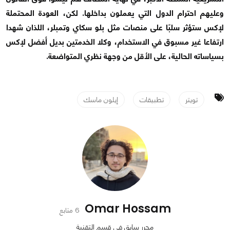
وعليهم احترام الدول التي يعملون بداخلها. لكن، العودة المحتملة
لإكس ستؤثر سلبًا على منصات مثل بلو سكاي وتمبلر، اللذان شهدا
ارتفاعا غير مسبوق في الاستخدام، وكلا الخدمتين بديل أفضل لإكس
بسياساته الحالية، على الأقل من وجهة نظري المتواضعة.
تويتر
تطبيقات
إيلون ماسك
Omar Hossam
6 متابع
محرر سابق في قسم التقنية