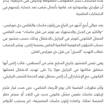
هذه الحسابات تنشر المعلومات المغلوطة وتحرض على الكراهية، يذكر
أن مؤيدي بولسونارو قد قاموا بأعمال شغب بعد خسارة رئيسهم في
الانتخابات الماضية.
بعد حوالي أربع أشهر من النزاع بين إيلون ماسك والقاضي دي مورايس،
-والكثير من الجدل والاستهزاء عبر تويتر من قبل ماسك- هدد القاضي
الممثلَ القانوني لتويتر في البرازيل بالاعتقال وذلك حسب منشور في
حساب الشؤون الحكومية العالمية الخاص بمنصة إكس، ونشر الحساب
خطاب التهديد "السري" من قبل دي مورايس للعلن.
وفي نفس المنشور بتاريخ السابع عشر من أغسطس، قالت إكس أنها
ستغلق مكاتبها في البرازيل فورًا ردًا على تهديد الاعتقال لممثلها
القانوني، مع الإشارة إلى أن إكس ستظل توفر الخدمة للشعب البرازيلي.
وآخر تطورات القضية كان يوم الأربعاء الماضي، حين صدر قرار ملزم
لإيلون ماسك بتعيين ممثل قانوني جديد في البلاد أو سيتم حظر
المنصة تمامًا، وكعادة إيلون ماسك المتعجرفة، لم يستجب للأوامر