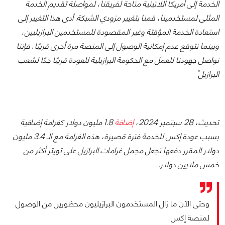
الخدمة إلى أمريكا اللاتينية متاحة لفريقنا، لمواصلة تقديم الخدمة
المثلى لمستخدمينا، قمنا بتغيير مزودي الشبكة. أدى هذا التغيير إلى
استعادة الخدمة المؤقتة وغير المقصودة للمستخدمين البرازيليين،
وبينما نتوقع عدم إمكانية الوصول إلى المنصة مرة أخرى قريبًا، فإننا
نواصل جهودنا للعمل مع الحكومة البرازيلية للعودة قريبًا جدًا لشعب
البرازيل"
تحديث، 28 سبتمبر 2024،
إضافة
1.8 مليون دولار كغرامة إضافية
بسبب عودة إكس للخدمة فترة قصيرة، هذه الغرامة مع الـ 3.4 مليون
دولار المقرر دفعها تجعل مجمل غرامات البرازيل على تويتر أكثر من
خمس ملايين دولار.
وحتى الآن ما زال المستخدمون البرازيليون محظورين من الوصول
لمنصة إكس.