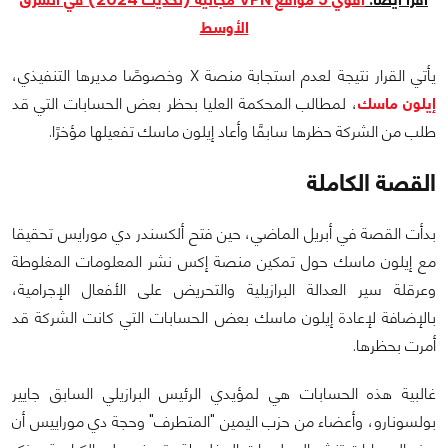
الأوسط
يأتي القرار نتيجة لعدم استجابة منصة X وخصوصًا مديرها التنفيذي،
إيلون ماسك
، لمطالب المحكمة العليا بحظر بعض الحسابات التي قد
طلب من الشركة حظرها سابقًا وأعاد إيلون ماسك تفعيلها مؤخرًا.
القصة الكاملة
بدأت القصة في أبريل الماضي، حين فتح ألكسندر دي مورايس تحقيقا
مع إيلون ماسك حول تمكين منصة إكس نشر المعلومات المغلوطة
وعرقلة سير العدالة البرازيلية والتحريض على الأفعال الإجرامية،
بالإضافة لإعادة إيلون ماسك بعض الحسابات التي كانت الشركة قد
أمرت بحظرها.
غالبية هذه الحسابات هي لمؤيدي الرئيس البرازيلي السابق جايير
بولسونارو، وأعضاء من حزب اليمين "المتطرف" وحجة دي موراييس أن