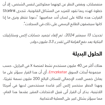
منفصلتان، وبغض النظر عن كونهما مملوكتين لنفس الشخص، إلا أن
خطوة كهذه ربما تقود للمزيد من المشاكل القانونية، تتحدى Starlink
القرارت هذه قائلة على لسان أحد محامييها: "دعونا ننتظر ونرى ما إذا
كانوا سيضفون الطابع الرسمي على ذلك في السجلات".
تحديث: 13 سبمتبر 2024، تم إلغاء تجميد حسابات إكس وستارلينك
البنكية بعد دفع الغرامة التي تقدر بـ 3.3 مليون دولار.
الحلول البديلة
هناك أكثر من 40 مليون مستخدم نشط لمنصة X في البرازيل، حسب
مجموعة أبحاث السوق
Emarketer
، أي أن هذا القرار سيؤثر على ما
يعادل خمس العدد الإجمالي للسكان البالغ 200 مليون نسمة تقريبًا،
وبهذا الحظر ستخسر إكس أكبر قاعدة مستخدمين لديها في أمريكا
اللاتينية، يذكر أن القرار أتى قبيل الانتخابات المقرر عقدها هذا العام،
مما سيؤثر بشكل كبير على العملية الانتخابية.