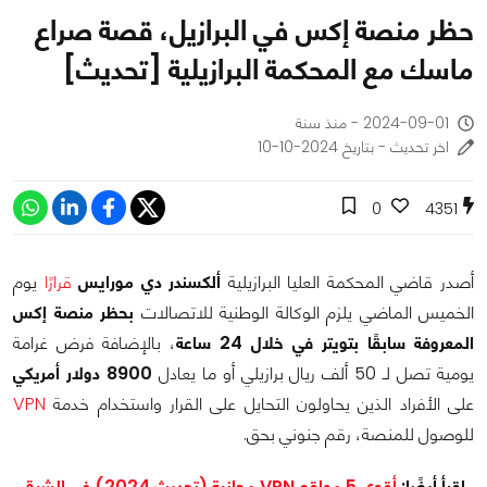
حظر منصة إكس في البرازيل، قصة صراع
ماسك مع المحكمة البرازيلية [تحديث]
2024-09-01 - منذ سنة
اخر تحديث - بتاريخ 2024-10-10
0
4351
أصدر قاضي المحكمة العليا البرازيلية
ألكسندر دي مورايس
قرارًا
يوم
الخميس الماضي يلزم الوكالة الوطنية للاتصالات
بحظر منصة إكس
المعروفة سابقًا بتويتر في خلال 24 ساعة
، بالإضافة فرض غرامة
يومية تصل لـ 50 ألف ريال برازيلي أو ما يعادل
8900 دولار أمريكي
على الأفراد الذين يحاولون التحايل على القرار واستخدام خدمة
VPN
للوصول للمنصة، رقم جنوني بحق.
اقرأ أيضًا:
أقوي 5 مواقع VPN مجانية (تحديث 2024) في الشرق