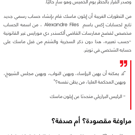
وصدر القرار بالحظر يوم الخميس وهو سارٍ حاليًا.
من التطورات الغريبة أن إيلون ماسك قام بإنشاء حساب رسمي جديد
تابع لحسابات إكس باسم Alexandre Files ، من اسمه الحساب
مخصص لفضح ممارسات القاضي ألكسندر دي مورايس غير القانونية
-حسب تعبيره، هذا دون ذكر السخرية والشتم من قبل ماسك على
حسابه الشخصي في تويتر.
"لا يمكنه أن يهين الرؤساء، ويهين النواب، ويهين مجلس الشيوخ،
ويهين المحكمة العليا، من يظن نفسه؟"
- الرئيس البرازيلي متحدثا عن إيلون ماسك
مراوغة مقصودة؟ أم صدفة؟