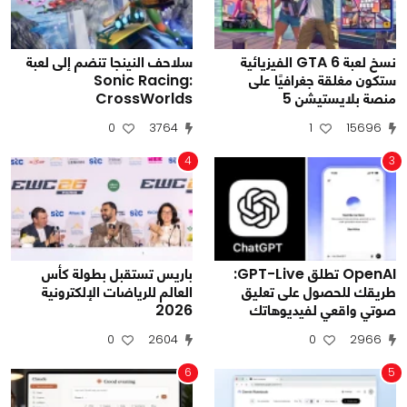
نسخ لعبة GTA 6 الفيزيائية
سلاحف النينجا تنضم إلى لعبة
ستكون مغلقة جغرافيًا على
Sonic Racing:
منصة بلايستيشن 5
CrossWorlds
0
3764
1
15696
4
3
OpenAI تطلق GPT-Live:
باريس تستقبل بطولة كأس
طريقك للحصول على تعليق
العالم للرياضات الإلكترونية
صوتي واقعي لفيديوهاتك
2026
0
2604
0
2966
6
5