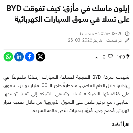
إيلون ماسك في مأزق: كيف تفوقت BYD
على تسلا في سوق السيارات الكهربائية
2025-03-26 - منذ سنة
اخر تحديث - بتاريخ 2025-03-26
0
1419
شهدت شركة BYD الصينية لصناعة السيارات ارتفاعًا ملحوظًا في
إيراداتها خلال العام الماضي، متخطيةً حاجز الـ 100 مليار دولار، لتتفوق
على مُنافستها الأمريكية تسلا. وتسعى الشركة إلى تعزيز توسعها
الخارجي، مع تركيز خاص على السوق الأوروبية من خلال تقديم طراز
كهربائي مُدمج جديد مُزوّد بتقنيات شحن فائقة السرعة.
اقرأ أيضًا: