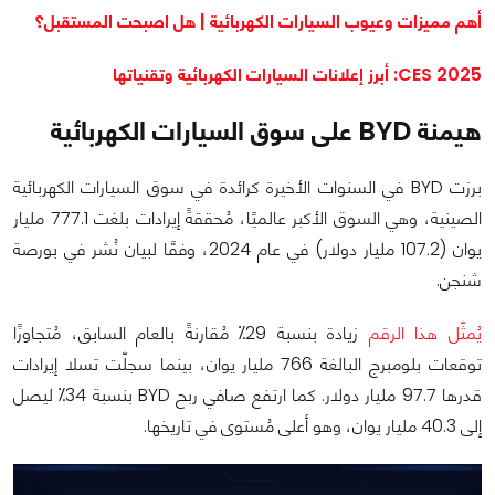
أهم مميزات وعيوب السيارات الكهربائية | هل اصبحت المستقبل؟
CES 2025: أبرز إعلانات السيارات الكهربائية وتقنياتها
هيمنة BYD على سوق السيارات الكهربائية
برزت BYD في السنوات الأخيرة كرائدة في سوق السيارات الكهربائية
الصينية، وهي السوق الأكبر عالميًا، مُحققةً إيرادات بلغت 777.1 مليار
يوان (107.2 مليار دولار) في عام 2024، وفقًا لبيان نُشر في بورصة
شنجن.
يُمثّل هذا الرقم
زيادة بنسبة 29⁒ مُقارنةً بالعام السابق، مُتجاوزًا
توقعات بلومبرج البالغة 766 مليار يوان، بينما سجلّت تسلا إيرادات
قدرها 97.7 مليار دولار. كما ارتفع صافي ربح BYD بنسبة 34⁒ ليصل
إلى 40.3 مليار يوان، وهو أعلى مُستوى في تاريخها.