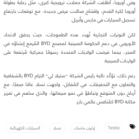
وفي أوروبا، أطلقت الشركة حملات ترويجية كبرى، مثل رعاية بطولة
أوروبا لكرة القدم، وافتتاح صالات عرض جديدة، مع توقعات بارتفاع
تسجيل السيارات في مارس وأبريل.
لكن التوترات التجارية تُهدد هذه الطموحات، حيث يحقق الاتحاد
الأوروبي في دعم الحكومة الصينية لمصنع BYD المُزمع إنشاؤه في
المجر، بينما فرضت الولايات المتحدة رسومًا جمركية مُرتفعة على
الواردات الصينية.
رغم ذلك، تؤكّد نائبة رئيس الشركة -ستيلا لي- التزام BYD بالشفافية
والتعاون مع التحقيقات. في المُقابل، واجهت تسلا عامًا صعبًا، مع
أرباح دون المتوقع وتباطؤ في نمو مبيعاتها، والذي ساهم في تعزيز
مكانة BYD كمُنافس عالمي بارز.
Tesla
إيلون ماسك
تسلا
السيارات الكهربائية