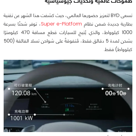
طموحات عالمية وتحديات جيوسياسية
تسعى BYD لتعزيز حضورها العالمي، حيث كشفت هذا الشهر عن تقنية
بطارية جديدة ضمن نظام
Super e-Platform
، توفر شحنًا بسرعة
1000 كيلوواط، والذي يُتيح للسيارات قطع مسافة 470 كيلومترًا
بشحن لمدة 5 دقائق فقط، مُتفوقةً على شواحن تسلا الفائقة (500
كيلوواط) فقط.