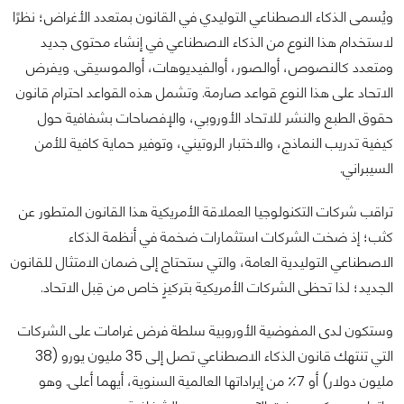
ويُسمى الذكاء الاصطناعي التوليدي في القانون بمتعدد الأغراض؛ نظرًا
لاستخدام هذا النوع من الذكاء الاصطناعي في إنشاء محتوى جديد
ومتعدد كالنصوص، أوالصور، أوالفيديوهات، أوالموسيقى. ويفرض
الاتحاد على هذا النوع قواعد صارمة. وتشمل هذه القواعد احترام قانون
حقوق الطبع والنشر للاتحاد الأوروبي، والإفصاحات بشفافية حول
كيفية تدريب النماذج، والاختبار الروتيني، وتوفير حماية كافية للأمن
السيبراني.
تراقب شركات التكنولوجيا العملاقة الأمريكية هذا القانون المتطور عن
كثب؛ إذ ضخت الشركات استثمارات ضخمة في أنظمة الذكاء
الاصطناعي التوليدية العامة، والتي ستحتاج إلى ضمان الامتثال للقانون
الجديد؛ لذا تحظى الشركات الأمريكية بتركيزٍ خاص من قِبل الاتحاد.
وستكون لدى المفوضية الأوروبية سلطة فرض غرامات على الشركات
التي تنتهك قانون الذكاء الاصطناعي تصل إلى 35 مليون يورو (38
مليون دولار) أو 7٪ من إيراداتها العالمية السنوية، أيهما أعلى. وهو