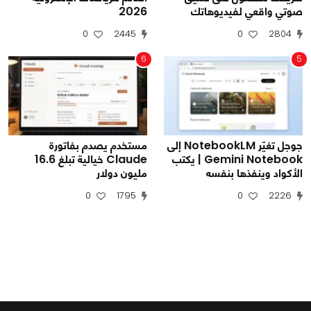
صوتي واقعي لفيديوهاتك
2026
0
2445
0
2804
6
5
جوجل تغيّر NotebookLM إلى
مستخدم يصدم بفاتورة
Gemini Notebook | يكتب
Claude خيالية تبلغ 16.6
الأكواد وينفذها بنفسه
مليون دولار
0
1795
0
2226