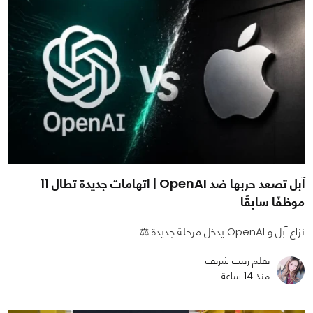
آبل تصعد حربها ضد OpenAI | اتهامات جديدة تطال 11
موظفًا سابقًا
نزاع آبل و OpenAI يدخل مرحلة جديدة ⚖️
بقلم زينب شريف
منذ 14 ساعة