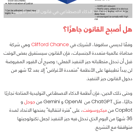
تصنيف تطبيقات الذكاء الاصطناعي في قانون الاتحاد الأوروبي
هل أصبح القانون جاهزًا؟
وفقًا لديسي سافوفا، الشريك في
Clifford Chance
وهي شركة
محاماة عالمية متعددة الجنسيات، فإن القانون سيستغرق بعض الوقت
قبل أن تدخل متطلباته حيز التنفيذ الفعلي؛ وصرح أن القيود المفروضة
لن يبدأ تطبيقها على الأنظمة "متعددة الأغراض" إلا بعد 12 شهر من
دخول القانون حيز التنفيذ.
وحتى ذلك الحين، فإن أنظمة الذكاء الاصطناعي التوليدية المتاحة تجاريًا
حاليًا، مثل ChatGPT من OpenAI و Gemini من
جوجل
و
Copilot من
ميكروسوفت
، على "فترة انتقالية" يمنحها الاتحاد لمدة
36 شهرًا من اليوم الذي تدخل فيه حيز التنفيذ لجعل تكنولوجيتها
متوافقة مع التشريع.