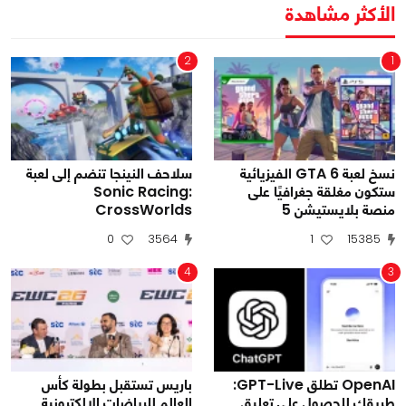
الأكثر مشاهدة
2
1
نسخ لعبة GTA 6 الفيزيائية
سلاحف النينجا تنضم إلى لعبة
ستكون مغلقة جغرافيًا على
Sonic Racing:
منصة بلايستيشن 5
CrossWorlds
0
3564
1
15385
4
3
OpenAI تطلق GPT-Live:
باريس تستقبل بطولة كأس
طريقك للحصول على تعليق
العالم للرياضات الإلكترونية