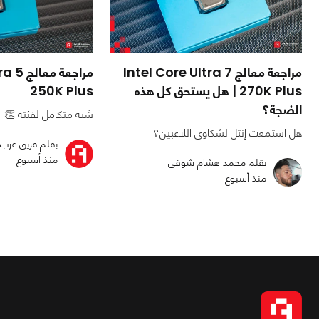
مراجعة معالج Intel Core Ultra 7
مراجعة 
270K Plus | هل يستحق كل هذه
250K Plus
الضجة؟
شبه متكامل لفئته 👏
هل استمعت إنتل لشكاوى اللاعبين؟
بقلم فريق عرب 
منذ أسبوع
بقلم محمد هشام شوقي
منذ أسبوع