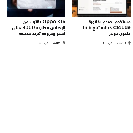
مستخدم يصدم بفاتورة
Oppo K15 يقترب من
Claude خيالية تبلغ 16.6
الإطلاق ببطارية 8000 مللي
مليون دولار
أمبير ومروحة تبريد مدمجة
0
1445
0
2030