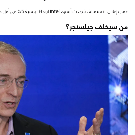
عقب إعلان الاستقالة، شهدت أسهم Intel ارتفاعًا بنسبة 5% في أقل من ساعة، مما يعكس تفاؤل المستثمرين بالتغييرات المحتملة.
من سيخلف جيلسنجر؟