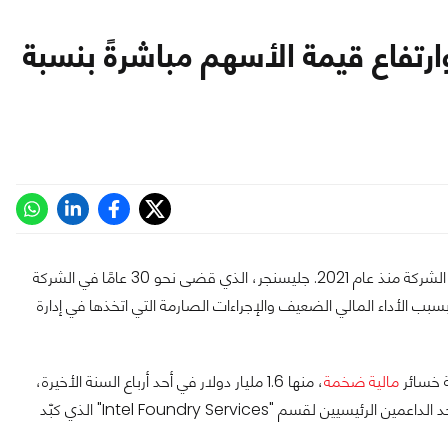
قالة الرئيس التنفيذي لـ Intel وارتفاع قيمة الأسهم مباشرةً بنسبة
عن استقالة رئيسها التنفيذي بات جيلسنجر الذي قاد الشركة منذ عام 2021. جليسنجر، الذي قضى نحو 30 عامًا في الشركة
سبب الأداء المالي الضعيف والإجراءات الصارمة التي اتخذها في إدارة
مالية ضخمة
، منها 1.6 مليار دولار في أحد أرباع السنة الأخيرة،
بالإضافة إلى تسريح ما يزيد عن 10 آلاف شخص. وكان جيلسنجر أيضًا أحد الداعمين الرئيسيين لقسم "Intel Foundry Services" الذي كبّد