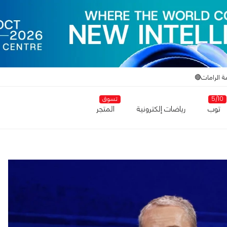
ة الرامات🔴
5/10
تسوق
توب
رياضات إلكترونية
المتجر