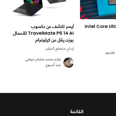
معالج Intel Core Ultra 5
آيسر تكشف عن حاسوب
TravelMate P6 14 AI للأعمال
بوزن يقل عن كيلوغرام
إبداع منقطع النظير
هاردوير
بقلم محمد هشام شوقي
منذ أسبوع
القائمة