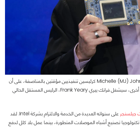
سيتم تعيين ديفيد زينسنر David Zinsner وميشيل جونستون Michelle (MJ) Johnston كرئيسين تنفيذيين مؤقتين بالمناصفة، على أن
يتم تعيين الأخير في منصب "الرئيس التنفيذي لمنتجات Intel". من جهةٍ أخرى، سيشغل فرانك ييري Frank Yeary، الرئيس المستقل الحالي
 جيلسنجر
على سنواته العديدة من الخدمة والالتزام بشركة Intel. لقد
تكنولوجيا تصنيع أشباه الموصلات المتطورة، بينما عمل بلا كلل لدفع