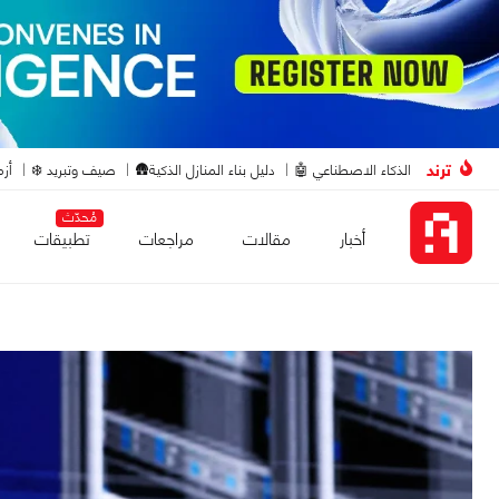
ترند
الذكاء الاصطناعي 🤖
دليل بناء المنازل الذكية🛖
صيف وتبريد ❄️
أزم
مُحدّث
أخبار
مقالات
مراجعات
تطبيقات