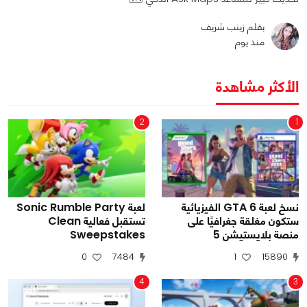
بقلم زينب شريف
منذ يوم
الأكثر مشاهدة
2
1
نسخ لعبة GTA 6 الفيزيائية
لعبة Sonic Rumble Party
ستكون مغلقة جغرافيًا على
تستقبل فعالية Clean
منصة بلايستيشن 5
Sweepstakes
0
7484
1
15890
4
3