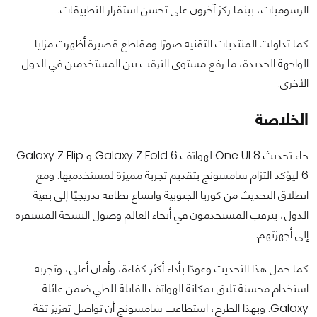
الرسوميات، بينما ركز آخرون على تحسن استقرار التطبيقات.
كما تداولت المنتديات التقنية صورًا ومقاطع قصيرة أظهرت مزايا
الواجهة الجديدة، ما رفع مستوى الترقب بين المستخدمين في الدول
الأخرى.
الخلاصة
جاء تحديث One UI 8 لهواتف Galaxy Z Fold 6 و Galaxy Z Flip
6 ليؤكد التزام سامسونج بتقديم تجربة مميزة لمستخدميها. ومع
انطلاق التحديث من كوريا الجنوبية واتساع نطاقه تدريجيًا إلى بقية
الدول، يترقب المستخدمون في أنحاء العالم وصول النسخة المستقرة
إلى أجهزتهم.
كما حمل هذا التحديث وعودًا بأداء أكثر كفاءة، وأمان أعلى، وتجربة
استخدام محسنة تليق بمكانة الهواتف القابلة للطي ضمن عائلة
Galaxy. وبهذا الطرح، استطاعت سامسونج أن تواصل تعزيز ثقة