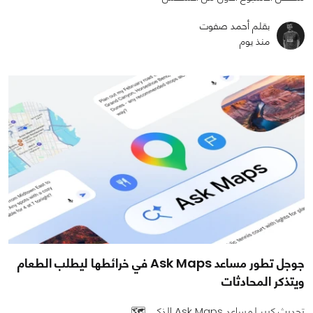
بقلم أحمد صفوت
منذ يوم
جوجل تطور مساعد Ask Maps في خرائطها ليطلب الطعام
ويتذكر المحادثات
تحديث كبير لمساعد Ask Maps الذكي 🗺️