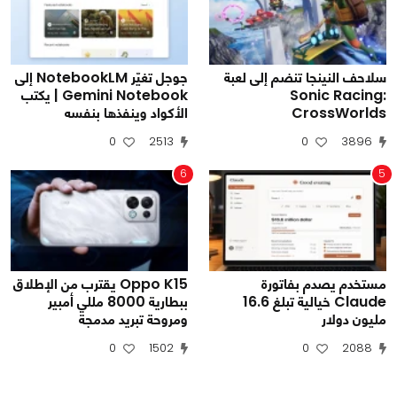
سلاحف النينجا تنضم إلى لعبة
جوجل تغيّر NotebookLM إلى
Sonic Racing:
Gemini Notebook | يكتب
CrossWorlds
الأكواد وينفذها بنفسه
0
2513
0
3896
6
5
مستخدم يصدم بفاتورة
Oppo K15 يقترب من الإطلاق
Claude خيالية تبلغ 16.6
ببطارية 8000 مللي أمبير
مليون دولار
ومروحة تبريد مدمجة
0
1502
0
2088