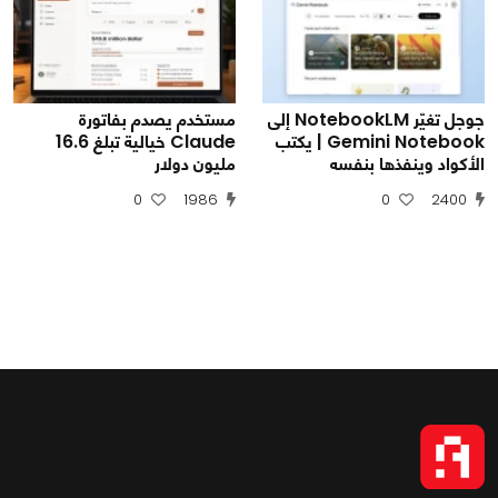
جوجل تغيّر NotebookLM إلى
مستخدم يصدم بفاتورة
Gemini Notebook | يكتب
Claude خيالية تبلغ 16.6
الأكواد وينفذها بنفسه
مليون دولار
0
1986
0
2400