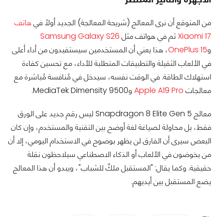
من المتوقع أن نرى المعالج (شريحة المعالجة) الجديد أولًا في
هاتف
Xiaomi 17
ثم في هواتف مثل
Samsung Galaxy S26
و
OnePlus 15
، هذا يعني أن المستخدمين سيستفيدون من أداء أعلى
في الألعاب الثقيلة والتطبيقات المتطلبة للأداء، مع تحسين كفاءة
استهلاك الطاقة. في الوقت نفسه، سيدخل في مُنافسة مُباشرة مع
معالجات
Apple A19 Pro
وMediaTek Dimensity 9500.
معالج Snapdragon 8 Elite Gen 5 ليس رقم جديد على الورق
فقط، بل محاولة لصياغة لغة أوضح بين التقنية والمستخدم، وإن كان
البعض سيرى أن الفارق لن يظهر بوضوح في الاستخدام اليومي، إلا أن
من يخوضون في الألعاب أو الذكاء الاصطناعي سيلاحظون نقلة
حقيقية. وكما يقال: "المستقبل ملكٌ للشباب"، ويبدو أن هذا المعالج
يضع المستقبل بين أيديهم.