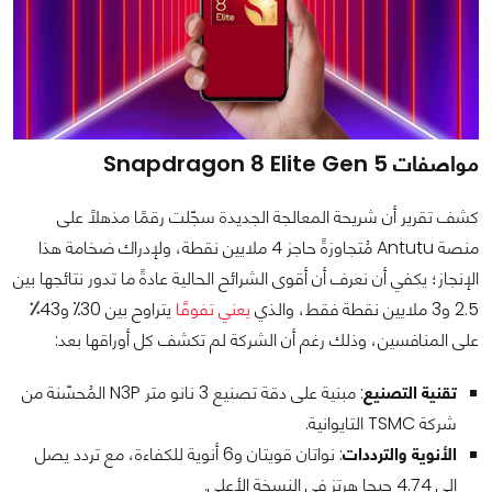
مواصفات Snapdragon 8 Elite Gen 5
كشف تقرير أن شريحة المعالجة الجديدة سجّلت رقمًا مذهلًا على
منصة Antutu مُتجاوزةً حاجز 4 ملايين نقطة، ولإدراك ضخامة هذا
الإنجاز؛ يكفي أن نعرف أن أقوى الشرائح الحالية عادةً ما تدور نتائجها بين
2.5 و3 ملايين نقطة فقط، والذي
يعني تفوقًا
يتراوح بين 30⁒ و43
⁒
على المنافسين، وذلك رغم أن الشركة لم تكشف كل أوراقها بعد:
تقنية التصنيع
: مبنية على دقة تصنيع 3 نانو متر N3P المُحسّنة من
شركة TSMC التايوانية.
الأنوية والترددات
: نواتان قويتان و6 أنوية للكفاءة، مع تردد يصل
إلى 4.74 جيجا هرتز في النسخة الأعلى.