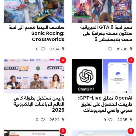
نسخ لعبة GTA 6 الفيزيائية
سلاحف النينجا تنضم إلى لعبة
ستكون مغلقة جغرافيًا على
Sonic Racing:
منصة بلايستيشن 5
CrossWorlds
0
3784
1
15730
4
3
OpenAI تطلق GPT-Live:
باريس تستقبل بطولة كأس
طريقك للحصول على تعليق
العالم للرياضات الإلكترونية
صوتي واقعي لفيديوهاتك
2026
0
2622
0
2985
6
5