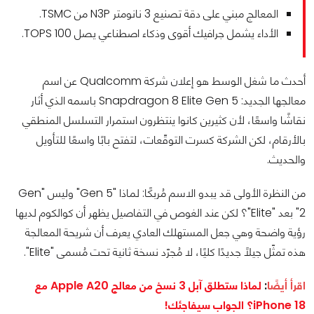
المعالج مبني على دقة تصنيع 3 نانومتر N3P من TSMC.
الأداء يشمل جرافيك أقوى وذكاء اصطناعي يصل 100 TOPS.
أحدث ما شغل الوسط هو إعلان شركة Qualcomm عن اسم
معالجها الجديد: Snapdragon 8 Elite Gen 5 باسمه الذي أثار
نقاشًا واسعًا، لأن كثيرين كانوا ينتظرون استمرار التسلسل المنطقي
بالأرقام، لكن الشركة كسرت التوقّعات، لتفتح بابًا واسعًا للتأويل
والحديث.
من النظرة الأولى قد يبدو الاسم مُربكًا: لماذا "Gen 5" وليس "Gen
2" بعد "Elite"؟ لكن عند الغوص في التفاصيل يظهر أن كوالكوم لديها
رؤية واضحة وهي جعل المستهلك العادي يعرف أن شريحة المعالجة
هذه تمثّل جيلًا جديدًا كليًا، لا مُجرّد نسخة ثانية تحت مُسمى "Elite".
اقرأ أيضًا
:
لماذا ستطلق آبل 3 نسخ من معالج Apple A20 مع
iPhone 18؟ الجواب سيفاجئك!