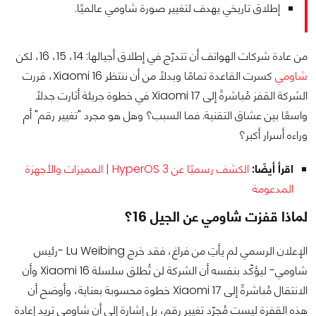
إطلاق تاريخي يهدف لتغيير صورة شاومي عالميًا.
من عادة شركات الهواتف أن تتدرّج في إطلاق أجيالها: 14، 15، 16، لكن
شاومي
كسرت القاعدة تمامًا وبدلًا من أن ننتظر Xiaomi 16، قررت
الشركة القفز مُباشرةً إلى Xiaomi 17 في خطوة جريئة أثارت جدلًا
واسعًا بين عشاق التقنية. فما السبب؟ وهل هو مجرد "تغيير رقم" أم
وراءه أسرار أكبر؟
اقرأ أيضًا:
الكشف رسميًا عن HyperOS 3 | المميزات والأجهزة
المدعومة
لماذا قفزت شاومي عن الجيل 16؟
الإعلان الرسمي لم يأتِ من فراغ، فقد خرج Lu Weibing -رئيس
شاومي- ليؤكّد بنفسه أن الشركة لن تُطلق سلسلة Xiaomi 16 وأن
الانتقال مُباشرةً إلى Xiaomi 17 خطوة محسوبة بعناية، وأوضح أن
هذه القفزة ليست مُجرّد تغيير رقم، بل إشارة إلى أن شاومي تريد إعادة