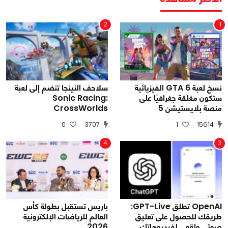
2
1
نسخ لعبة GTA 6 الفيزيائية
سلاحف النينجا تنضم إلى لعبة
ستكون مغلقة جغرافيًا على
Sonic Racing:
منصة بلايستيشن 5
CrossWorlds
0
3707
1
15614
4
3
OpenAI تطلق GPT-Live:
باريس تستقبل بطولة كأس
طريقك للحصول على تعليق
العالم للرياضات الإلكترونية
صوتي واقعي لفيديوهاتك
2026