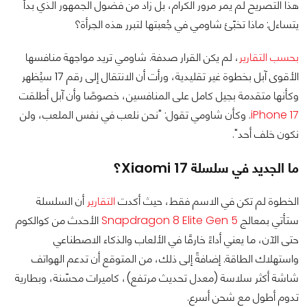
هذا التصريح لم يمر مرور الكرام، بل زاد من فضول الجمهور الذي بدأ
يتساءل: ماذا تخبّئ شاومي في جُعبتها لتبرر هذه الجرأة؟
بحسب التقارير
، لم يكن القرار صدفة. شاومي تريد مواجهة منافسها
الأقوى آبل بخطوة غير تقليدية، ورأت أن الانتقال إلى رقم 17 سيُظهر
وكأنها متقدمة بجيل كامل على المنافسين، خصوصًا وأن آبل أطلقت
iPhone 17
. وكأن شاومي تقول: "نحن نلعب في نفس الملعب، ولن
نكون خلف أحد".
ما الجديد في سلسلة Xiaomi 17؟
الخطوة لم تكن في الاسم فقط، حيث أكدت
التقارير
أن السلسلة
ستأتي بمعالج
Snapdragon 8 Elite Gen 5
الأحدث من كوالكوم
حتى الآن، ما يعني أداءً خارقًا في الألعاب والذكاء الاصطناعي
واستهلاك الطاقة. إضافةً إلى ذلك، من المتوقع أن تدعم الهواتف
شاشة أكثر سلاسة (معدل تحديث مرتفع)، كاميرات محسّنة، وبطارية
تدوم أطول مع شحن أسرع.