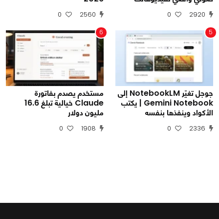
0
2560
0
2920
6
5
جوجل تغيّر NotebookLM إلى
مستخدم يصدم بفاتورة
Gemini Notebook | يكتب
Claude خيالية تبلغ 16.6
الأكواد وينفذها بنفسه
مليون دولار
0
1908
0
2336